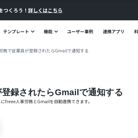
員をつくろう！
詳しくはこちら
テンプレート
機能
ユーザー事例
連携アプリ
人事労務で従業員が登録されたらGmailで通知する
が登録されたらGmailで通知する
単に
freee人事労務
と
Gmail
を自動連携できます。