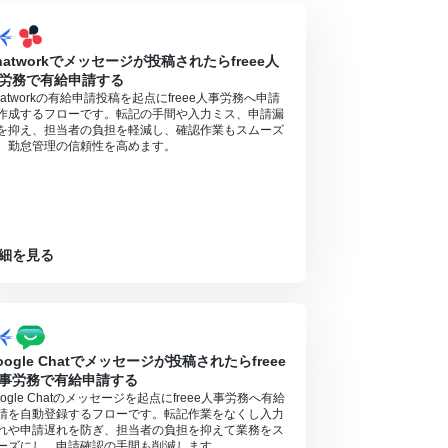
hatworkでメッセージが投稿されたらfreee人
労務で有給申請する
hatworkの有給申請投稿を起点にfreee人事労務へ申請
作成するフローです。転記の手間や入力ミス、申請漏
を抑え、担当者の負担を軽減し、確認作業もスムーズ
。勤怠管理の信頼性を高めます。
細を見る
oogle Chatでメッセージが投稿されたらfreee
事労務で有給申請する
oogle Chatのメッセージを起点にfreee人事労務へ有給
請を自動登録するフローです。転記作業をなくし入力
れや申請遅れを防ぎ、担当者の負担を抑えて業務をス
ーズにし、申請確認の手間も削減します。