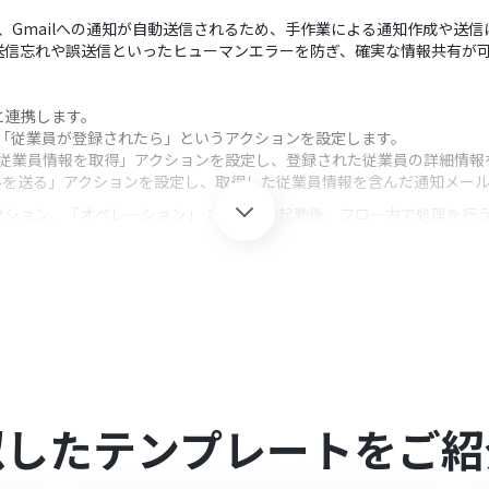
に、Gmailへの通知が自動送信されるため、手作業による通知作成や送
送信忘れや誤送信といったヒューマンエラーを防ぎ、確実な情報共有が
mと連携します。
し、「従業員が登録されたら」というアクションを設定します。
の「従業員情報を取得」アクションを設定し、登録された従業員の詳細情報
ールを送る」アクションを設定し、取得した従業員情報を含んだ通知メー
クション、「オペレーション」：トリガー起動後、フロー内で処理を行
c, Bcc）は、通知したい関係者のメールアドレスを任意に設定してください
務から取得した情報を変数として埋め込むことで、状況に応じた柔軟な内容
omを連携してください。
似したテンプレートをご紹