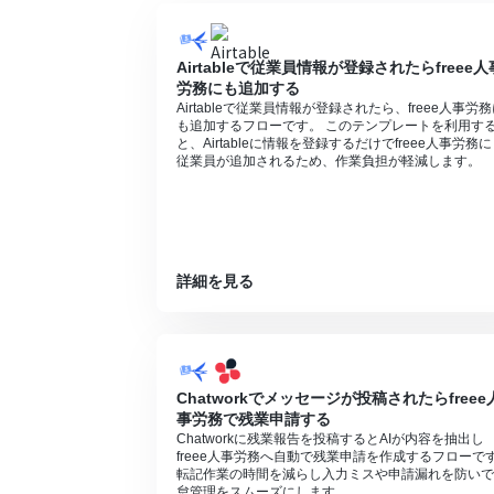
Airtableで従業員情報が登録されたらfreee人
労務にも追加する
Airtableで従業員情報が登録されたら、freee人事労
も追加するフローです。 このテンプレートを利用す
と、Airtableに情報を登録するだけでfreee人事労務
従業員が追加されるため、作業負担が軽減します。
詳細を見る
Chatworkでメッセージが投稿されたらfreee
事労務で残業申請する
Chatworkに残業報告を投稿するとAIが内容を抽出し
freee人事労務へ自動で残業申請を作成するフローで
転記作業の時間を減らし入力ミスや申請漏れを防いで
怠管理をスムーズにします。