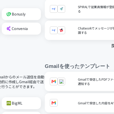
SPIRALで従業員情報が登
る
Bonusly
Convenia
Chatworkでメッセージ
請する
Gmail
を使ったテンプレート
mailからのメール送信を自動
Gmailで受信したPDFファ
に作成しGmail経由で送
通知する
を行うことができます。
BigML
Gmailで受信した内容を