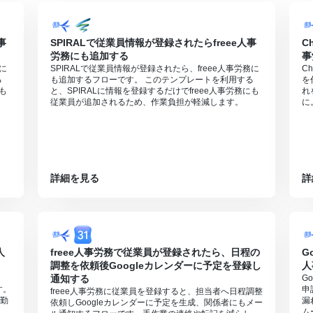
事
SPIRALで従業員情報が登録されたらfreee人事
C
労務にも追加する
事
務に
SPIRALで従業員情報が登録されたら、freee人事労務に
C
る
も追加するフローです。 このテンプレートを利用する
を
にも
と、SPIRALに情報を登録するだけでfreee人事労務にも
れ
従業員が追加されるため、作業負担が軽減します。
に
詳細を見る
詳
人
freee人事労務で従業員が登録されたら、日程の
G
調整を依頼後Googleカレンダーに予定を登録し
人
通知する
G
す。
申
freee人事労務に従業員を登録すると、担当者へ日程調整
勤
漏
依頼しGoogleカレンダーに予定を生成、関係者にもメー
ム