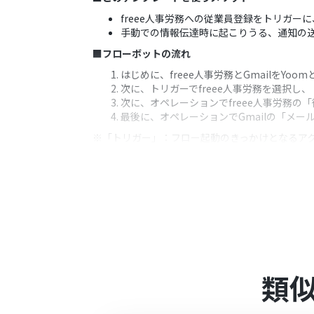
freee人事労務への従業員登録をトリガー
手動での情報伝達時に起こりうる、通知の
■フローボットの流れ
はじめに、freee人事労務とGmailをYoo
次に、トリガーでfreee人事労務を選択
次に、オペレーションでfreee人事労務
最後に、オペレーションでGmailの「メ
※「トリガー」：フロー起動のきっかけとなるア
■このワークフローのカスタムポイント
Gmailで送信するメールの宛先（To, C
Gmailのメール本文は、freee人事労
■
注意事項
freee人事労務、GmailのそれぞれとYo
類