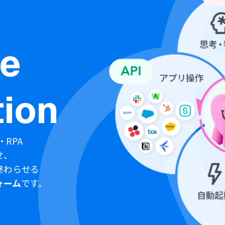
ne
ion
・RPA
せ、
終わらせる
ォーム
です。