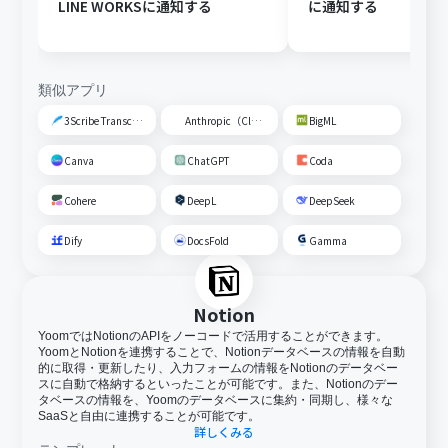
LINE WORKSに通知する
に通知する
類似アプリ
3Scribe Transcription
Anthropic（Claude）
BigML
Canva
ChatGPT
Coda
Cohere
DeepL
DeepSeek
Dify
DocsFold
Gamma
Notion
YoomではNotionのAPIをノーコードで活用することができます。
YoomとNotionを連携することで、Notionデータベースの情報を自動
的に取得・更新したり、入力フォームの情報をNotionのデータベー
スに自動で格納するといったことが可能です。また、Notionのデー
タベースの情報を、Yoomのデータベースに集約・同期し、様々な
SaaSと自由に連携することが可能です。
詳しくみる