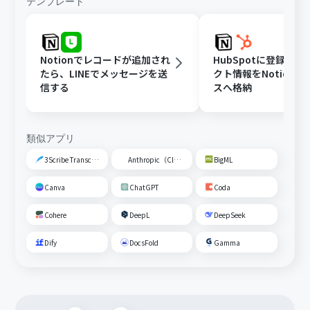
テンプレート
Notionでレコードが追加され
HubSpotに登録さ
たら、LINEでメッセージを送
クト情報をNotion
信する
スへ格納
類似アプリ
3Scribe Transcription
Anthropic（Claude）
BigML
Canva
ChatGPT
Coda
Cohere
DeepL
DeepSeek
Dify
DocsFold
Gamma