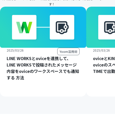
す！
2025/03/26
2025/03/26
Yoom活用術
LINE WORKSとoviceを連携して、
oviceとK
LINE WORKSで投稿されたメッセージ
oviceのス
内容をoviceのワークスペースでも通知
TIMEで出
する 方法