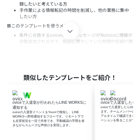
録したいと考えている方
手作業による情報転記の時間を削減し、他の業務に集中
したい方
■このテンプレートを使うメリット
条件に合致するoviceの投稿メッセージがNotionに情報が
自動追加されるので、転記に費やしていた時間の短縮が期
待できます。
手作業による情報の転記漏れや入力ミスを防ぎ、Notion
での情報管理の正確性を高めることに繋がります。
■フローボットの流れ
類似したテンプレートをご紹介！
はじめに、oviceとNotionをYoomと連携します。
トリガーでoviceの「Webhookを受信したら」というアク
ションを選択し、ovice側で指定のWebhook URLを設定
します。
oviceで入退室が行われたらLINE WORKSに
oviceで入退室したらDi
次に、オペレーションで、分岐機能の「分岐する」アクシ
通知する
oviceで入退室したらDis
ョンを設定し、oviceから送信されるWebhookの情報
ます。チームメンバーの入退室
oviceの入退室イベントをYoomで検知し、LINE
（メッセージ内容や投稿者など）を元に、特定の条件で
アルタイムで確認できるた
WORKSへ即時通知するフローです。リモート下で
ーションを取ることができ
も在室状況を一目で共有でき、手動確認の手間を省
処理を分岐させます。
きながらスムーズな声掛けを実現します。
最後に、オペレーションでNotionの「レコードを追加す
る」アクションを設定し、条件に合致した場合にoviceか