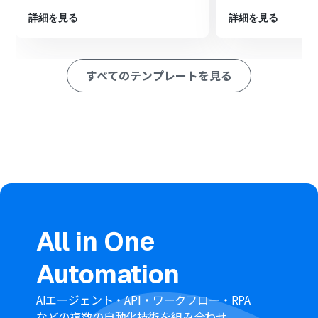
ら受け取った情報をNotionデータベースへ自動で追加し
ます。
詳細を見る
詳細を見る
※「トリガー」：フロー起動のきっかけとなるアクション、「オ
ペレーション」：トリガー起動後、フロー内で処理を行うアク
ション
すべてのテンプレートを見る
■このワークフローのカスタムポイント
分岐機能の設定では、分岐条件を任意に設定・追加でき
ます。
Notionへレコードを追加する際に、oviceから取得したメ
ッセージ内容や投稿日時といった前段の情報を変数とし
て用い、Notionデータベースのどのフィールドにどの情
報を埋め込むかを柔軟にカスタムできます。
■
注意事項
ovice、NotionのそれぞれとYoomを連携してください。
All in One
分岐はミニプラン以上のプランでご利用いただける機能
（オペレーション）となっております。フリープランの場
Automation
合は設定しているフローボットのオペレーションはエラ
ーとなりますので、ご注意ください。
ミニプランなどの有料プランは、2週間の無料トライアル
AIエージェント・API・ワークフロー・RPA
を行うことが可能です。無料トライアル中には制限対象の
などの複数の自動化技術を組み合わせ、