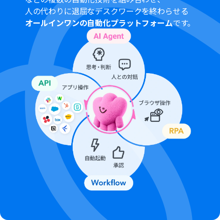
アプリや機能（オペレーション）を使用することができ
人の代わりに退屈なデスクワークを終わらせる
ます。
オールインワンの自動化プラットフォーム
です。