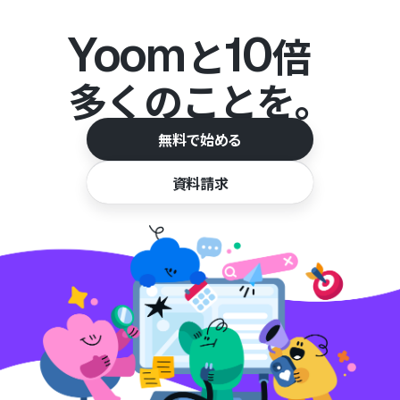
Yoom
10
と
倍
多くのことを。
無料で始める
資料請求