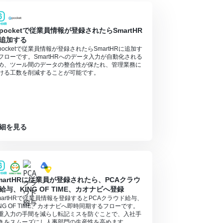
pocketで従業員情報が登録されたらSmartHR
追加する
pocketで従業員情報が登録されたらSmartHRに追加す
フローです。SmartHRへのデータ入力が自動化される
め、ツール間のデータの整合性が保たれ、管理業務に
ける工数を削減することが可能です。
細を見る
martHRに従業員が登録されたら、PCAクラウ
給与、KING OF TIME、カオナビへ登録
martHRで従業員情報を登録するとPCAクラウド給与、
ING OF TIME、カオナビへ即時同期するフローです。
重入力の手間を減らし転記ミスを防ぐことで、入社手
きをスムーズにし人事部門の生産性を高めます。