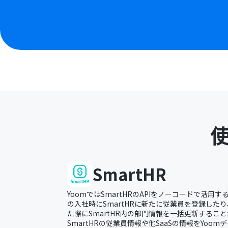
SmartHR
YoomではSmartHRのAPIをノーコードで活用
の入社時にSmartHRに新たに従業員を登録した
た際にSmartHR内の部門情報を一括更新するこ
SmartHRの従業員情報や他SaaSの情報をYoo