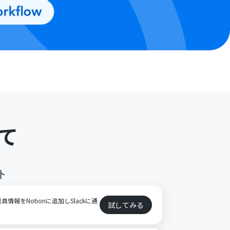
て
ト
員情報をNotionに追加しSlackに通
試してみる