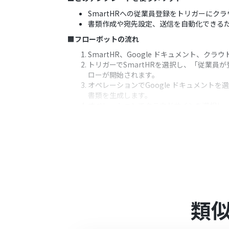
SmartHRへの従業員登録をトリガーに
書類作成や宛先設定、送信を自動化できる
■フローボットの流れ
SmartHR、Google ドキュメント、ク
トリガーでSmartHRを選択し、「従業員
ローが開始されます。
オペレーションでGoogle ドキュメント
書類を生成します。
オペレーションでクラウドサインを選択し、
クラウドサインの「書類にファイルを添付
続けて、クラウドサインの「宛先の追加」ア
最後に、クラウドサインの「書類の送信・
※「トリガー」：フロー起動のきっかけとなるア
■このワークフローのカスタムポイント
Google ドキュメントの「書類を発行す
類本文内の該当箇所を動的に設定できます
類
クラウドサインの一連のオペレーション（「書
ら取得した従業員のメールアドレスなどの
定することが可能です。