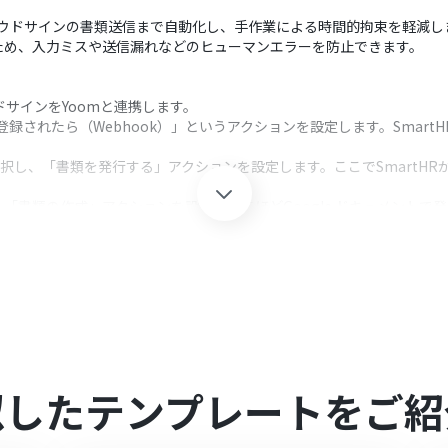
クラウドサインの書類送信まで自動化し、手作業による時間的拘束を軽減し
ため、入力ミスや送信漏れなどのヒューマンエラーを防止できます。
ラウドサインをYoomと連携します。
が登録されたら（Webhook）」というアクションを設定します。Smar
を選択し、「書類を発行する」アクションを設定します。ここでSmart
「書類の作成」アクションを設定し、先ほどGoogle ドキュメントで
」アクションを設定し、生成された書類を添付します。
クションを設定し、SmartHRから取得した従業員情報などを元に宛先
リマインド」アクションを設定し、準備が整った書類を自動で送信しま
クション、「オペレーション」：トリガー起動後、フロー内で処理を行
る」アクションでは、SmartHRから連携された従業員情報（氏名、部
。これにより、個別の従業員に合わせた書類を自動生成する際の柔軟性
似したテンプレートをご紹
類の作成」から「書類の送信・リマインド」まで）では、Google ドキ
アウトプット情報を活用して、各ステップの項目（書類名、宛先、メッ