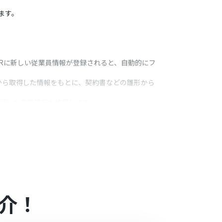
ます。
tHRに新しい従業員情報が登録されると、自動的にフ
HRから取得した情報をもとに、契約書などの雛形から
発行した書類情報を使用します。
を設定します。
す。必要に応じてリマインド設定も可能です。
うアクション
署など）をアウトプットとして活用し、ファイル名や書
が高まります。
介！
ュメントで発行された書類のIDや、SmartHRか
セージなど）をユーザーの運用に合わせて細かく設