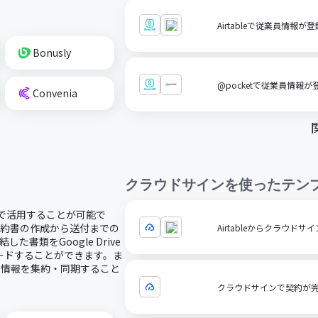
Airtableで従業員情報が
Bonusly
@pocketで従業員情報が
Convenia
クラウドサイン
を使ったテン
ドで活用することが可能で
契約書の作成から送付までの
Airtableからクラウド
書類をGoogle Drive
ードすることができます。ま
類情報を集約・同期すること
クラウドサインで契約が完了