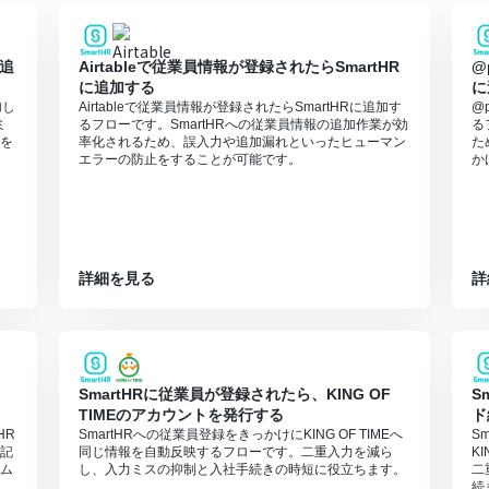
ラウドサインのそれぞれとYoomを連携してください。
に追
Airtableで従業員情報が登録されたらSmartHR
@
に追加する
に
加し
Airtableで従業員情報が登録されたらSmartHRに追加す
@
ミ
るフローです。SmartHRへの従業員情報の追加作業が効
る
を
率化されるため、誤入力や追加漏れといったヒューマン
た
エラーの防止をすることが可能です。
か
詳細を見る
詳
SmartHRに従業員が登録されたら、KING OF
S
TIMEのアカウントを発行する
ド
HR
SmartHRへの従業員登録をきっかけにKING OF TIMEへ
S
記
同じ情報を自動反映するフローです。二重入力を減ら
K
ム
し、入力ミスの抑制と入社手続きの時短に役立ちます。
二
続