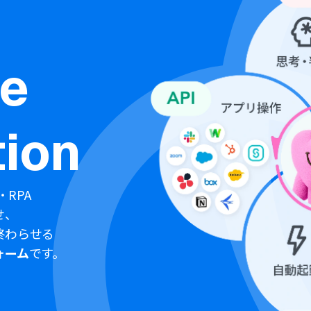
ne
ion
・RPA
せ、
終わらせる
ォーム
です。