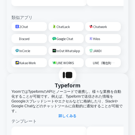
内容を追加する
類似アプリ
2Chat
ChatLuck
Chatwork
Discord
Google Chat
Hilos
InCircle
InOut WhatsApp
JANDI
Kakao Work
LINE WORKS
LINE（現在利用不可）
Typeform
YoomではTypeformのAPIとノーコードで連携し、様々な業務を自動
化することが可能です。例えば、Typeformで送信された情報を
Gooogleスプレッドシートやエクセルなどに格納したり、Slackや
Google Chatなどのチャットツールに自動的に通知することが可能で
す。
詳しくみる
テンプレート