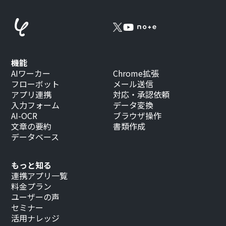
機能
AIワーカー
Chrome拡張
フローボット
メール送信
アプリ連携
対応・承認依頼
入力フォーム
データ変換
AI-OCR
ブラウザ操作
文章の要約
書類作成
データベース
もっと知る
連携アプリ一覧
料金プラン
ユーザーの声
セミナー
活用ナレッジ