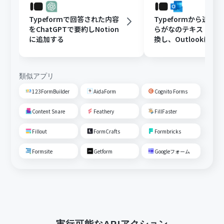
Typeformで回答された内容
Typeformから送信
をChatGPTで要約しNotion
らがなのテキストを
に追加する
換し、Outlookに通
類似アプリ
123FormBuilder
AidaForm
Cognito Forms
Content Snare
Feathery
FillFaster
Fillout
FormCrafts
Formbricks
Formsite
Getform
Googleフォーム