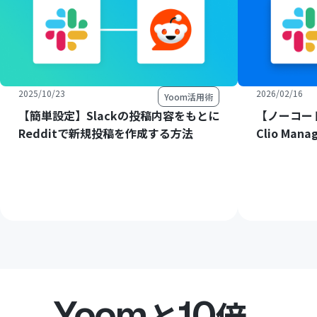
2025/10/23
2026/02/16
Yoom活用術
【簡単設定】Slackの投稿内容をもとに
【ノーコード
Redditで新規投稿を作成する方法
Clio M
Yoom
10
と
倍