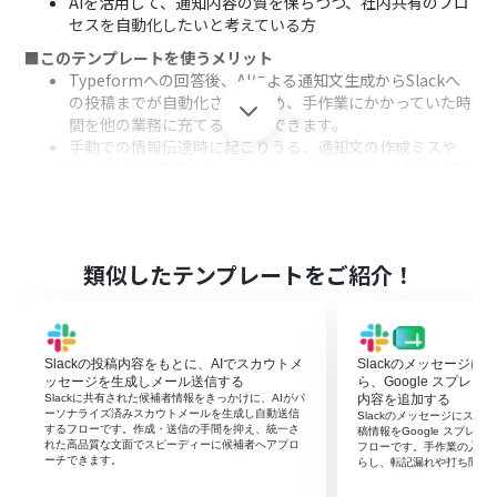
AIを活用して、通知内容の質を保ちつつ、社内共有のプロ
セスを自動化したいと考えている方
■このテンプレートを使うメリット
Typeformへの回答後、AIによる通知文生成からSlackへ
の投稿までが自動化されるため、手作業にかかっていた時
間を他の業務に充てることができます。
手動での情報伝達時に起こりうる、通知文の作成ミスや
Slackへの投稿漏れといったヒューマンエラーを防ぎ、確
実な情報共有を実現します。
■フローボットの流れ
はじめに、TypeformとSlackをYoomと連携します。
次に、トリガーとしてTypeformを選択し、「フォームが
類似したテンプレートをご紹介！
送信されたら」というアクションを設定します。
次に、オペレーションで、テキスト生成機能を選択し、
「テキストを生成する」アクションを設定し、Typeform
の回答内容を元に社内通知文を生成します。
Slackの投稿内容をもとに、AIでスカウトメ
Slackのメッセージ
最後に、オペレーションで、Slackを選択し、「チャンネ
ッセージを生成しメール送信する
ら、Google スプレ
ルにメッセージを送る」アクションを設定し、生成された
Slackに共有された候補者情報をきっかけに、AIがパ
内容を追加する
ーソナライズ済みスカウトメールを生成し自動送信
Slackのメッセージにス
通知文を指定のチャンネルに投稿します。
するフローです。作成・送信の手間を抑え、統一さ
稿情報をGoogle スプレ
れた高品質な文面でスピーディーに候補者へアプロ
フローです。手作業の入力
※「トリガー」：フロー起動のきっかけとなるアクション、「オ
ーチできます。
らし、転記漏れや打ち間違
ペレーション」：トリガー起動後、フロー内で処理を行うアク