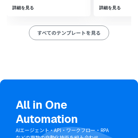
ション
■このワークフローのカスタムポイント
詳細を見る
詳細を見る
Typeformのトリガー設定では、自動化の対象としたいフ
ォームのIDや任意のタグを設定してください。
テキスト生成機能のオペレーション設定では、生成する
すべてのテンプレートを見る
テキストの内容やトーンを調整するために、アクションの
種類、AIへの指示（プロンプト）、出力言語などを任意で
設定してください。
Slackのオペレーション設定では、通知メッセージを投稿
する先のチャンネルIDや、メッセージ本文の書式などを
任意で設定してください。
■注意事項
Typeform、SlackのそれぞれとYoomを連携してくださ
い。
Typeformの回答内容を取得する方法は「
『取得する値』
を追加する方法
」をご参照ください。
All in One
Automation
AIエージェント・API・ワークフロー・RPA
などの複数の自動化技術を組み合わせ、