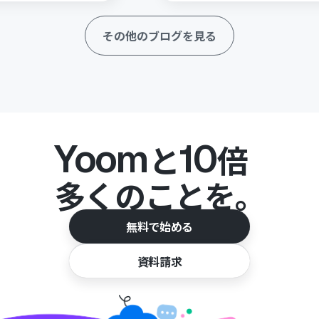
るでしょう。TypeformとGoogle
ントの連携で、スムーズな業務フロ
その他のブログを見る
できます。
Yoom
10
と
倍
多くのことを。
無料で始める
資料請求