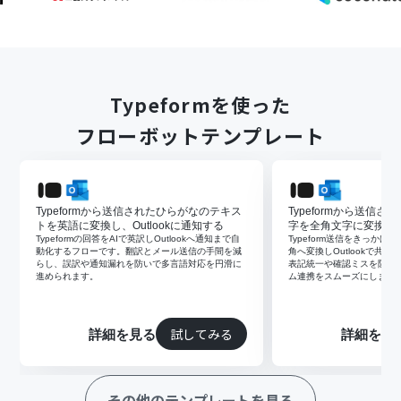
Typeformを使った
フローボットテンプレート
Typeformから送信されたひらがなのテキス
Typeformから送信
トを英語に変換し、Outlookに通知する
字を全角文字に変換し、O
Typeformの回答をAIで英訳しOutlookへ通知まで自
Typeform送信をきっかけ
動化するフローです。翻訳とメール送信の手間を減
角へ変換しOutlookで共
らし、誤訳や通知漏れを防いで多言語対応を円滑に
表記統一や確認ミスを防ぎ
進められます。
ム連携をスムーズにします
試してみる
詳細を見る
詳細を見
その他のテンプレートを見る