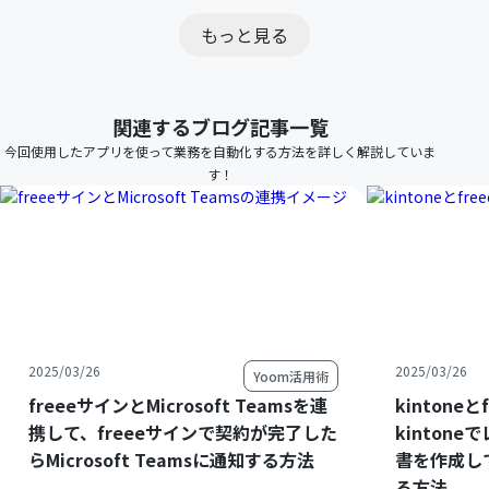
もっと見る
関連するブログ記事一覧
今回使用したアプリを使って業務を自動化する方法を詳しく解説していま
す！
2025/03/26
2025/03/26
Yoom活用術
freeeサインとMicrosoft Teamsを連
kintone
携して、freeeサインで契約が完了した
kinton
らMicrosoft Teamsに通知する方法
書を作成して
る方法