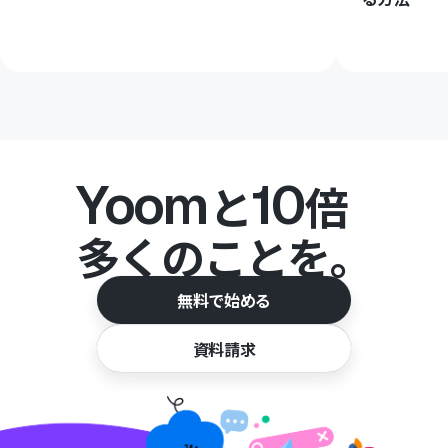
Yoom
10
と
倍
多くのことを。
無料で始める
資料請求