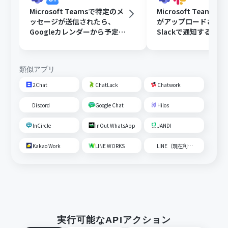
Microsoft Teamsで特定のメ
Microsoft Teams
ッセージが送信されたら、
がアップロードされ
Googleカレンダーから予定を
Slackで通知する
取得後、AIで営業リストを作
成して通知する
類似アプリ
2Chat
ChatLuck
Chatwork
Discord
Google Chat
Hilos
InCircle
InOut WhatsApp
JANDI
Kakao Work
LINE WORKS
LINE（現在利用不可）
実行可能なAPIアクション