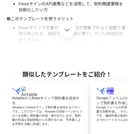
freeeサインのAPI連携などを活用して、契約関連業務を
自動化したい方
■このテンプレートを使うメリット
freeeサインで文書のステータスが更新されると自動で通
知が飛ぶため、確認や連絡作業に費やしていた時間を短
縮できます。
手動での連絡による通知漏れや遅延といったヒューマン
エラーを防ぎ、重要な契約の進捗共有を確実に行うことが
できます。
■フローボットの流れ
類似したテンプレートをご紹介！
はじめに、freeeサインとMicrosoft TeamsをYoomと連
携します。
次に、トリガーでfreeeサインを選択し、「文書の状態が
変更されたら」というアクションを設定します。
Airtableからfreeeサインで契約書を送信す
Googleフォームの内容
最後に、オペレーションでMicrosoft Teamsの「チャネ
る
ンで契約書を作成し送
ルにメッセージを送る」アクションを設定し、文書のステ
Airtableからfreeeサインで契約書を送信するフロー
Googleフォームの回答を起
ータス更新を通知します。
です。このフローでは、Airtableの詳細ページからフ
書を自動作成し、そのまま
ローを起動し契約書の作成・送付を行います。契約
です。確認作業の負担や転
※「トリガー」：フロー起動のきっかけとなるアクション、「オ
書の作成を登録情報から引用するため、手作業によ
までのリードタイムを短縮
る手間を大幅に削減します。
ペレーション」：トリガー起動後、フロー内で処理を行うアク
ション