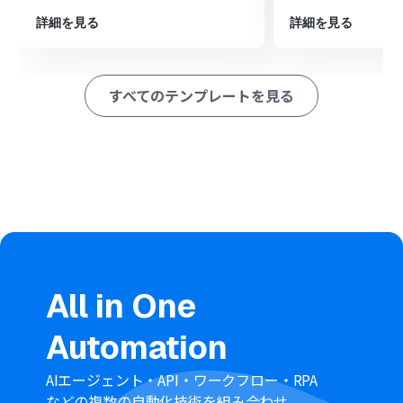
■このワークフローのカスタムポイント
詳細を見る
詳細を見る
Microsoft Teamsのアクション設定で、通知を送信したい
チームやチャネルを任意で指定することが可能です。
通知メッセージの本文は自由に編集でき、契約書の件名や
すべてのテンプレートを見る
更新後のステータスなど、トリガーで取得した情報を組み
込んで送信できます。
■注意事項
freeeサイン、Microsoft TeamsのそれぞれとYoomを連
携してください。
Microsoft365（旧Office365）には、家庭向けプランと一
般法人向けプラン（Microsoft365 Business）があり、一
般法人向けプランに加入していない場合には認証に失敗
する可能性があります。
All in One
Automation
AIエージェント・API・ワークフロー・RPA
などの複数の自動化技術を組み合わせ、