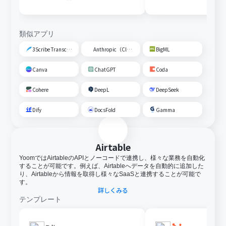
類似アプリ
3Scribe Transcription
Anthropic（Claude）
BigML
Canva
ChatGPT
Coda
Cohere
DeepL
DeepSeek
Dify
DocsFold
Gamma
Airtable
YoomではAirtableのAPIとノーコードで連携し、様々な業務を自動化
することが可能です。例えば、Airtableへデータを自動的に追加した
り、Airtableから情報を取得し様々なSaaSと連携することが可能で
す。
詳しくみる
テンプレート