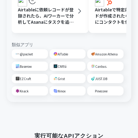
Airtableに依頼レコードが登
Airtableで特定条件
録されたら、AIワーカーで分
ドが作成されたら、Hu
析してAsanaにタスクを追加
にコンタクトを作成
する
類似アプリ
@pocket
AITable
Amazon Athena
Baserow
CNPJá
Canbus.
EZCraft
Grist
JUST.DB
Knack
Ninox
Pinecone
実行可能なAPIアクション