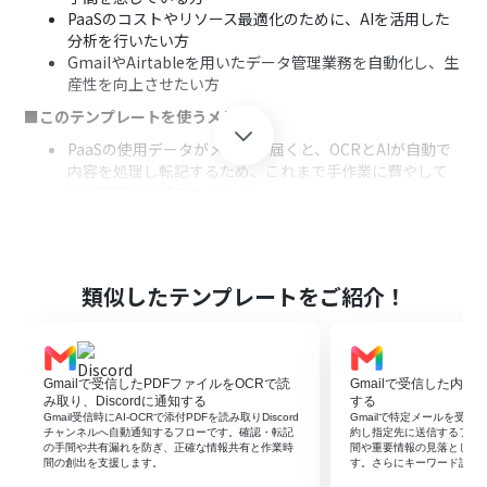
PaaSのコストやリソース最適化のために、AIを活用した
分析を行いたい方
GmailやAirtableを用いたデータ管理業務を自動化し、生
産性を向上させたい方
■このテンプレートを使うメリット
PaaSの使用データがメールで届くと、OCRとAIが自動で
内容を処理し転記するため、これまで手作業に費やして
いた時間を削減できます
手作業によるデータ入力が不要になることで、転記ミスや
確認漏れといったヒューマンエラーの防止に繋がります
■フローボットの流れ
類似したテンプレートをご紹介！
はじめに、AirtableとGmailをYoomと連携します
次に、トリガーでGmailを選択し、「特定のラベルのメー
ルを受信したら」というアクションを設定します
続いて、オペレーションでOCR機能を選択し、「任意の
Gmailで受信したPDFファイルをOCRで読
Gmailで受信した内容
画像やPDFを読み取る」アクションでメールの添付ファイ
み取り、Discordに通知する
する
ルを読み取ります
Gmail受信時にAI-OCRで添付PDFを読み取りDiscord
Gmailで特定メールを受信し
次に、AI機能の「テキストを生成する」アクションを設定
チャンネルへ自動通知するフローです。確認・転記
約し指定先に送信するフロ
の手間や共有漏れを防ぎ、正確な情報共有と作業時
間や重要情報の見落としを
し、OCRで抽出したテキストデータを要約・整形します
間の創出を支援します。
す。さらにキーワード設定
最後に、オペレーションでAirtableの「レコードを作成」