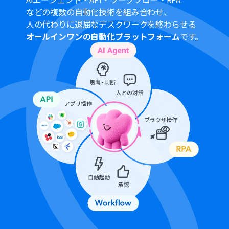
定しているフローボットのオペレーションはエラーとな
などの複数の自動化技術を組み合わせ、
りますので、ご注意ください。
人の代わりに退屈なデスクワークを終わらせる
チームプランやサクセスプランなどの有料プランは、2週
オールインワンの自動化プラットフォーム
です。
間の無料トライアルを行うことが可能です。無料トライア
ル中には制限対象のアプリやAI機能（オペレーション）を
使用することができます。
トリガーは5分、10分、15分、30分、60分の間隔で起動
間隔を選択できます。
プランによって最短の起動間隔が異なりますので、ご注意
ください。