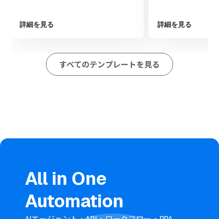
アクションを設定し、AIが生成したテキストを登録します
※「トリガー」：フロー起動のきっかけとなるアクション、「オ
詳細を見る
詳細を見る
ペレーション」：トリガー起動後、フロー内で処理を行うアク
ション
■このワークフローのカスタムポイント
すべてのテンプレートを見る
Gmailのトリガーでは、自動化の対象としたいメールに付
与するラベルを任意で設定してください
OCR機能では、添付ファイルから読み取りたいデータの
項目を任意で設定することが可能です
AI機能でテキストを生成する際に、データの要約や整形な
ど、目的に合わせてプロンプト（指示文）の内容を任意で
編集してください
Airtableにレコードを作成する際、登録先のベースIDやテ
ーブルID、各フィールド名は任意で設定してください
■注意事項
All in One
Airtable、GmailのそれぞれとYoomを連携してくださ
い。
Automation
OCRまたは音声を文字起こしするAIオペレーションはチ
ームプラン・サクセスプランでのみご利用いただける機能
となっております。フリープラン・ミニプランの場合は設
AIエージェント・API・ワークフロー・RPA