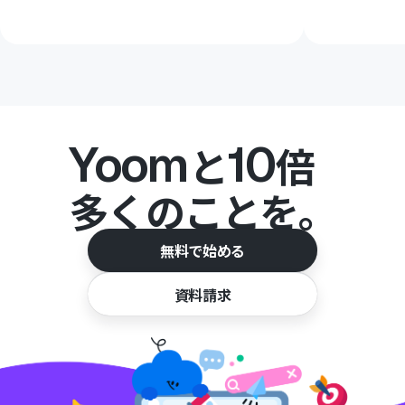
Yoom
10
と
倍
多くのことを。
無料で始める
資料請求