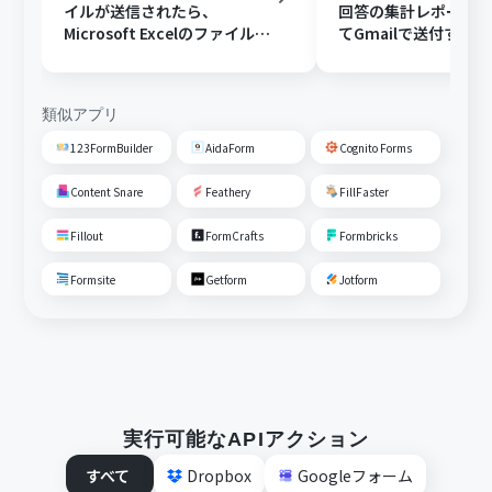
イルが送信されたら、
回答の集計レポート
Microsoft Excelのファイルに
てGmailで送付する
変換しGoogle Driveに格納す
る
類似アプリ
123FormBuilder
AidaForm
Cognito Forms
Content Snare
Feathery
FillFaster
Fillout
FormCrafts
Formbricks
Formsite
Getform
Jotform
実行可能なAPIアクション
すべて
Dropbox
Googleフォーム