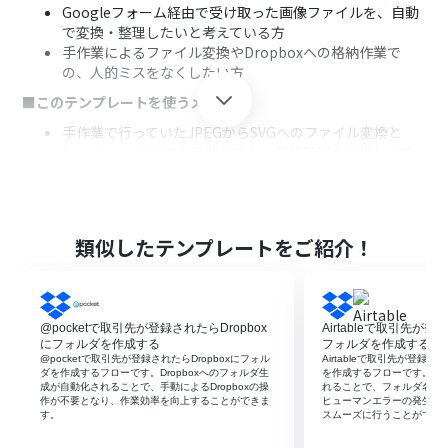
Googleフォーム経由で受け取った画像ファイルを、自動
で変換・整理したいと考えている方
手作業によるファイル変換やDropboxへの格納作業で
の、人的ミスをなくしたい方
■このテンプレートを使うメリット
手作業で行っていたJPEGからSVGへのファイル変換と
Dropboxへの格納が自動化され、作業時間を短縮します
ファイル形式の変換漏れや、指定フォルダ以外への誤っ
た保存といったヒューマンエラーのリスクを軽減できま
す
■フローボットの流れ
類似したテンプレートをご紹介！
はじめに、Googleフォーム、Google Drive、Dropboxを
Yoomと連携します
次に、トリガーでGoogleフォームを選択し、「フォーム
@pocketで取引先が登録されたらDropbox
Airtableで取引先が登
に回答が送信されたら」というアクションを設定します
にフォルダを作成する
フォルダを作成する
次に、オペレーションでGoogle Driveの「ファイルをダ
@pocketで取引先が登録されたらDropboxにフォル
Airtableで取引先が登録さ
ウンロードする」アクションを設定し、フォームに添付さ
ダを作成するフローです。Dropboxへのフォルダ生
を作成するフローです。フ
成が自動化されることで、手動によるDropboxの操
れることで、フォルダ名の
れたJPEGファイルを取得します
作が不要となり、作業効率を向上することができま
ヒューマンエラーの発生を
次に、オペレーションでRPA機能の「ブラウザを操作す
す。
スムーズに行うことができ
る」アクションを設定し、任意のファイル変換サイトで