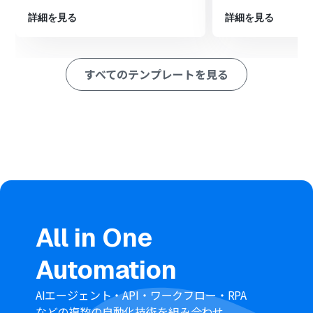
JPEGからSVGへの変換処理を実行します
最後に、オペレーションでDropboxの「ファイルをアッ
詳細を見る
詳細を見る
プロード」アクションを設定し、変換されたSVGファイル
を指定のフォルダに格納します
※「トリガー」：フロー起動のきっかけとなるアクション、「オ
すべてのテンプレートを見る
ペレーション」：トリガー起動後、フロー内で処理を行うアク
ション
■このワークフローのカスタムポイント
Googleフォームで設定する質問項目は、ファイル添付以
外にも業務に合わせて自由にカスタマイズが可能です
RPA機能でブラウザを操作するアクションでは、実際に
jpeg to svgの変換を行う任意のWebサイトのURLや操作
内容を設定してください
Dropboxにファイルをアップロードするアクションで
は、格納先となるフォルダを任意で指定することが可能
All in One
です
■注意事項
Automation
Googleフォーム、Dropbox、Google Driveのそれぞれと
Yoomを連携してください。
AIエージェント・API・ワークフロー・RPA
トリガーは5分、10分、15分、30分、60分の間隔で起動
などの複数の自動化技術を組み合わせ、