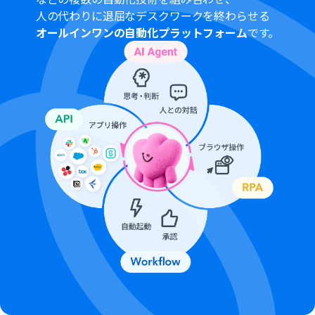
間隔を選択できます。
人の代わりに退屈なデスクワークを終わらせる
プランによって最短の起動間隔が異なりますので、ご注意
オールインワンの自動化プラットフォーム
です。
ください。
ブラウザを操作するオペレーションはサクセスプランで
のみご利用いただける機能となっております。フリープラ
ン・ミニプラン・チームプランの場合は設定しているフロ
ーボットのオペレーションはエラーとなりますので、ご注
意ください。
サクセスプランなどの有料プランは、2週間の無料トライ
アルを行うことが可能です。無料トライアル中には制限対
象のアプリやブラウザを操作するオペレーションを使用
することができます。
ブラウザを操作するオペレーションの設定方法は
こちら
をご参照ください。
Googleフォームをトリガーとして使用した際の回答内容
を取得する方法は
こちら
をご参照ください。