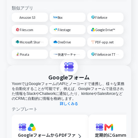
類似アプリ
Amazon S3
Box
Fileforce
Files.com
Filestage
Google Drive™
Microsoft SharePoint
OneDrive
PDF-app.net
Pinata
快速サーチャーGX
Fileforce on TTS Cloud
Googleフォーム
YoomではGoogleフォームのAPIとノーコードで連携し、様々な業務
を自動化することが可能です。例えば、Googleフォームで送信され
た情報をSlackやChatworkに通知したり、kintoneやSalesforceなど
のCRMに自動的に情報を格納します。
詳しくみる
テンプレート
GoogleフォームからPDFファ
定期的にGammaで