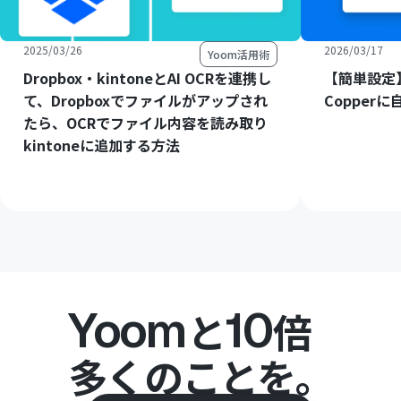
2025/03/26
2026/03/17
Yoom活用術
Dropbox・kintoneとAI OCRを連携し
【簡単設定】
て、Dropboxでファイルがアップされ
Copper
たら、OCRでファイル内容を読み取り
kintoneに追加する方法
Yoom
10
と
倍
多くのことを。