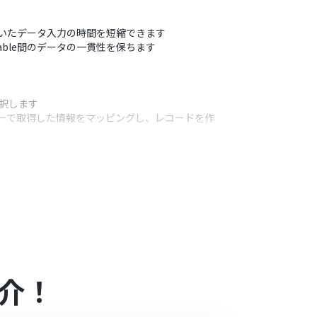
っていたデータ入力の時間を短縮できます
able間のデータの一貫性を保ちます
選択します
トリガーで取得した情報をマッピングし、レコードを作
うアクション
シートを任意で設定してください
ドに追加するかを任意で設定してください
介！