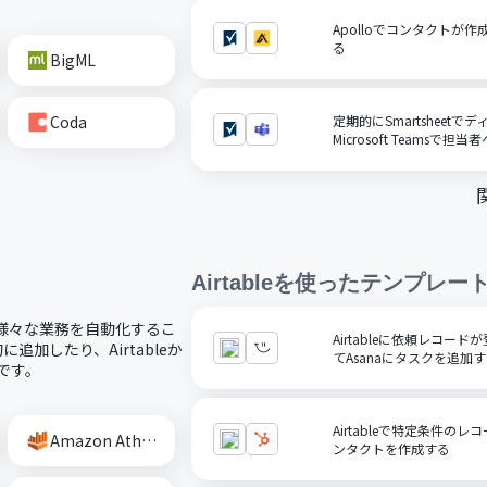
Apolloでコンタクトが作成
る
BigML
Coda
定期的にSmartsheet
Microsoft Teamsで担
Airtable
を使ったテンプレー
し、様々な業務を自動化するこ
Airtableに依頼レコー
追加したり、Airtableか
てAsanaにタスクを追加
です。
Airtableで特定条件の
Amazon Athena
ンタクトを作成する