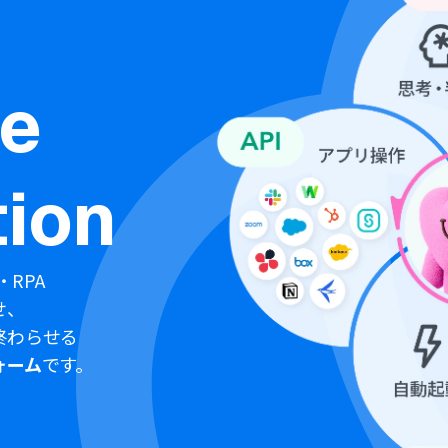
ne
ion
・RPA
せ、
終わらせる
ォーム
です。