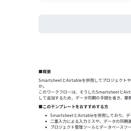
■概要
SmartsheetとAirtableを併用してプ
か。
このワークフローは、そうしたSmartsheetとAi
して追加するため、データ同期の手間を省き、業
■このテンプレートをおすすめする方
SmartsheetとAirtableを併用し
二重入力による入力ミスや、データの同期
プロジェクト管理ツールとデータベースツ