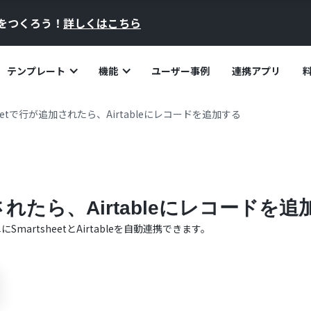
員をつくろう！
詳しくはこちら
テンプレート
機能
ユーザー事例
連携アプリ
heetで行が追加されたら、Airtableにレコードを追加する
加されたら、Airtableにレコードを
単に
Smartsheet
と
Airtable
を自動連携できます。