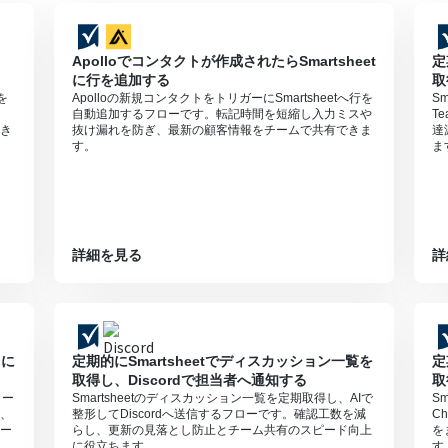
Apolloでコンタクトが作成されたらSmartsheet
定
に行を追加する
取
を
Apolloの新規コンタクトをトリガーにSmartsheetへ行を
S
自動追加するフローです。転記時間を短縮し入力ミスや
T
き
抜け漏れを防ぎ、最新の顧客情報をチームで共有できま
達
す。
ま
詳細を見る
詳
oに
定期的にSmartsheetでディスカッション一覧を
定
取得し、Discordで担当者へ通知する
取
カー
Smartsheetのディスカッション一覧を定期取得し、AIで
S
、
整形してDiscordへ送信するフローです。確認工数を減
C
ー
らし、更新の見落とし防止とチーム共有のスピード向上
を
に役立ちます。
す