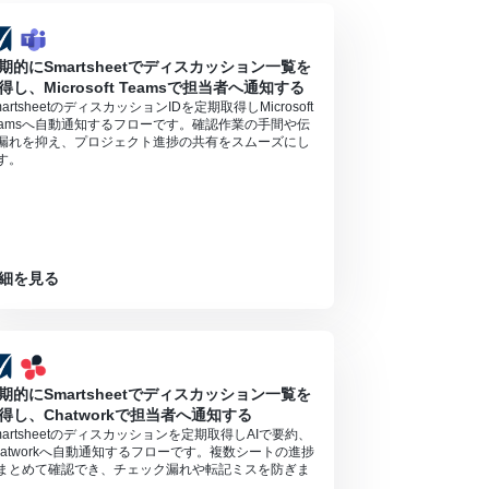
期的にSmartsheetでディスカッション一覧を
得し、Microsoft Teamsで担当者へ通知する
martsheetのディスカッションIDを定期取得しMicrosoft
eamsへ自動通知するフローです。確認作業の手間や伝
漏れを抑え、プロジェクト進捗の共有をスムーズにし
す。
細を見る
期的にSmartsheetでディスカッション一覧を
得し、Chatworkで担当者へ通知する
martsheetのディスカッションを定期取得しAIで要約、
hatworkへ自動通知するフローです。複数シートの進捗
まとめて確認でき、チェック漏れや転記ミスを防ぎま
。