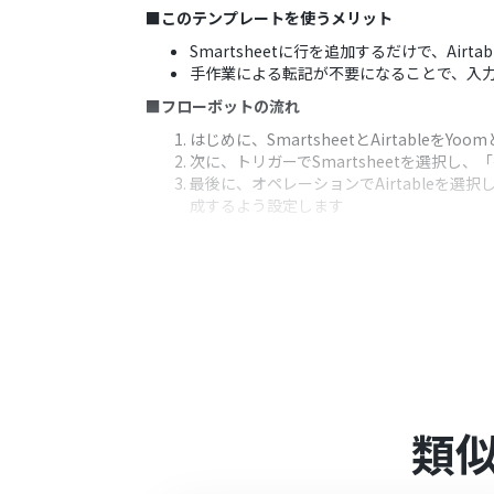
■このテンプレートを使うメリット
Smartsheetに行を追加するだけで、A
手作業による転記が不要になることで、入力ミス
■フローボットの流れ
はじめに、SmartsheetとAirtableをYo
次に、トリガーでSmartsheetを選択
最後に、オペレーションでAirtableを選
成するよう設定します
※「トリガー」：フロー起動のきっかけとなるア
■このワークフローのカスタムポイント
Smartsheetのトリガー設定では、ど
Airtableのレコード作成アクションでは、
■注意事項
SmartsheetとAirtableのそれぞれとY
類
トリガーは5分、10分、15分、30分、6
プランによって最短の起動間隔が異なりま