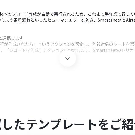
irtableへのレコード作成が自動で実行されるため、これまで手作業で行
や更新漏れといったヒューマンエラーを防ぎ、SmartsheetとAirt
omと連携します
し、「行が作成されたら」というアクションを設定し、監視対象のシートを
択し、「レコードを作成」アクションを設定します。Smartsheetの
クション、「オペレーション」：トリガー起動後、フロー内で処理を行
のシートで新しい行が作成された際にフローボットを起動させるか、対象の
Smartsheetから取得したどのデータを、Airtableのどのフィール
oomを連携してください。
似したテンプレートをご紹
0分の間隔で起動間隔を選択できます。
すので、ご注意ください。