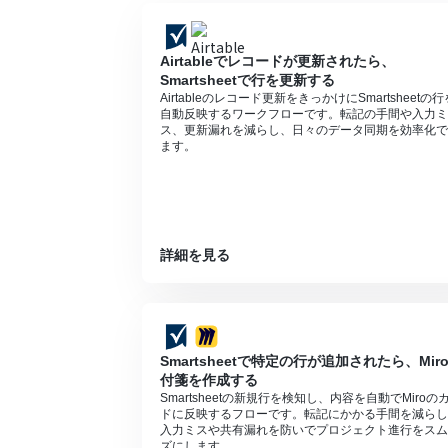
Airtableでレコードが更新されたら、
Smartsheetで行を更新する
Airtableのレコード更新をきっかけにSmartsheetの行
自動反映するワークフローです。転記の手間や入力ミ
ス、更新漏れを減らし、日々のデータ同期を効率化で
ます。
詳細を見る
Smartsheetで特定の行が追加されたら、Mir
付箋を作成する
Smartsheetの新規行を検知し、内容を自動でMiroの
ドに反映するフローです。転記にかかる手間を減らし
入力ミスや共有漏れを防いでプロジェクト進行をスム
ズにします。