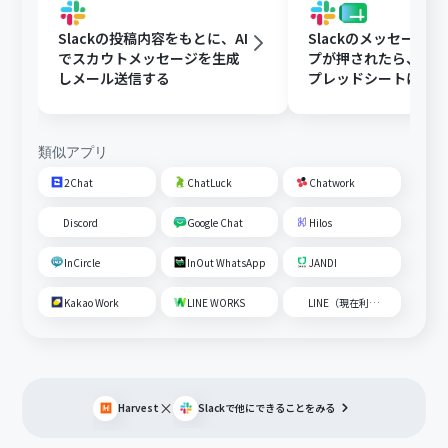
Slackの投稿内容をもとに、AI
Slackのメッセージ
でスカウトメッセージを生成
プが押されたら、Goog
しメール送信する
プレッドシートにメ
内容を追加する
類似アプリ
2Chat
ChatLuck
Chatwork
Discord
Google Chat
Hilos
InCircle
InOut WhatsApp
JANDI
Kakao Work
LINE WORKS
LINE（現在利用不可）
×
Harvest
Slack
で他にできることをみる