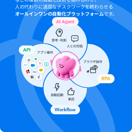
イアルを行うことが可能です。無料トライアル中には制限
人の代わりに退屈なデスクワークを終わらせる
対象のアプリや機能（オペレーション）を使用すること
オールインワンの自動化プラットフォーム
です。
ができます。詳しくは、
料金プラン
のページをご参照くだ
さい。