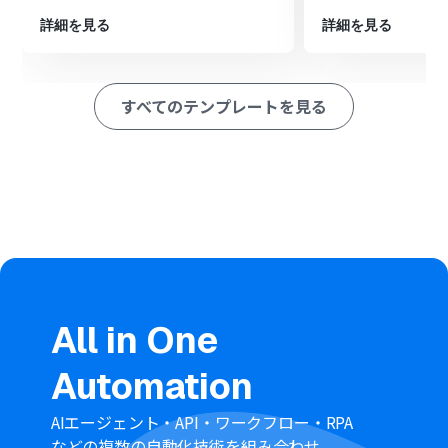
ペレーション」：トリガー起動後、フロー内で処理を行うアク
ション
詳細を見る
詳細を見る
■このワークフローのカスタムポイント
分岐機能では、通知対象としたいタスクの条件を任意で
設定してください。例えば、特定のプロジェクト名やク
すべてのテンプレートを見る
ライアント名が含まれるタスクのみを通知の対象とするこ
とが可能です。
Slackへ通知するメッセージ内容は、自由にカスタマイズ
が可能です。Harvestのトリガーから取得したタスク名や
作成日時などの情報をメッセージに含めることで、より詳
細な通知を作成できます。
■注意事項
SlackとHarvestのそれぞれとYoomを連携してください。
トリガーは5分、10分、15分、30分、60分の間隔で起動
間隔を選択できます。
プランによって最短の起動間隔が異なりますので、ご注意
All in One
ください。
分岐はパーソナルプラン以上のプランでご利用いただけ
Automation
る機能（オペレーション）となっております。フリープラ
ンの場合は設定しているフローボットのオペレーション
はエラーとなりますので、ご注意ください。
AIエージェント・API・ワークフロー・RPA
パーソナルプランなどの有料プランは、2週間の無料トラ
などの複数の自動化技術を組み合わせ、