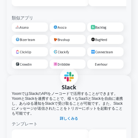
類似アプリ
Asana
Avaza
Backlog
Bizer team
Brushup
BugHerd
ClickUp
Clockify
Connecteam
Crowdin
Dribbble
Everhour
Slack
YoomではSlackのAPIをノーコードで活用することができます。
YoomとSlackを連携することで、様々なSaaSとSlackを自由に連携
し、あらゆる通知をSlackで受け取ることが可能です。また、Slack
にメッセージが送信されたことをトリガーにボットを起動すること
も可能です。
詳しくみる
テンプレート