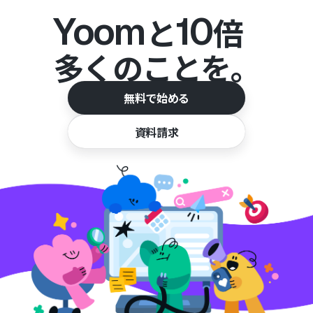
Yoom
10
と
倍
多くのことを。
無料で始める
資料請求