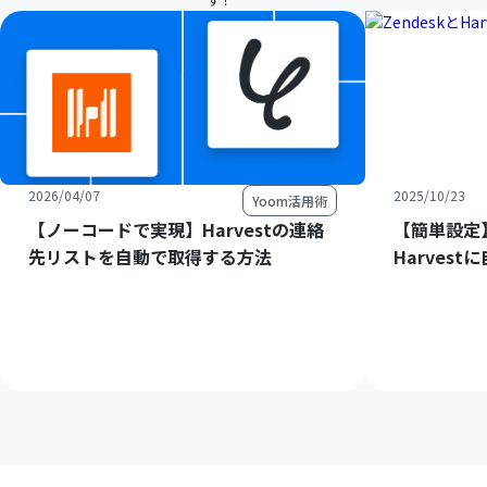
2026/04/07
2025/10/23
Yoom活用術
【ノーコードで実現】Harvestの連絡
【簡単設定】
先リストを自動で取得する方法
Harves