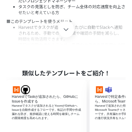
たいプロジェクトマネージャー
タスクの見落としを防ぎ、チーム全体の対応速度を向上さ
せたいと考えている方
■このテンプレートを使うメリット
Harvestでタスクが追加されるたびに自動でSlackへ通知
されるため、手動での共有作業や確認の手間を減らし、
時間を有効活用できます。
通知が自動化されることで、重要なタスクの共有漏れや確
認の見落としといったヒューマンエラーを防ぎ、確実な情
報伝達を実現します。
■フローボットの流れ
はじめに、HarvestとSlackをYoomと連携します。
類似したテンプレートをご紹介！
次に、トリガーでHarvestを選択し、「新しいタスクが作
成されたら」というアクションを設定します。
次に、オペレーションの分岐機能を設定し、特定の条件
に合致したタスクの場合のみ、フローが後続の処理に進
HarvestでTaskが追加されたら、GitHubに
Harvestで特定条件に
むように設定します。
Issueを作成する
ら、Microsoft Team
最後に、オペレーションでSlackの「チャンネルにメッセ
Harvestでタスクが追加されるとYoomがGitHubへ
Harvestで追加された特
Issueを自動作成するフローです。転記の手間や作成
Microsoft Teamsチ
ージを送る」アクションを設定し、指定のチャンネルにタ
漏れを防ぎ、進捗確認に使える時間を確保しチーム
ーです。共有漏れや手動連
スク情報を通知します。
の開発精度を高められます。
の進行状況共有をスムーズ
※「トリガー」：フロー起動のきっかけとなるアクション、「オ