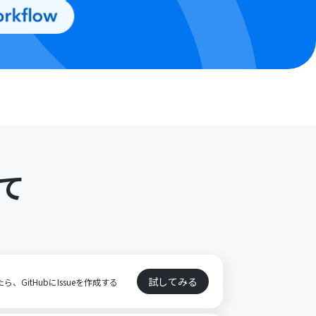
て
ト
試してみる
たら、GitHubにIssueを作成する