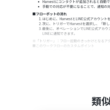
Harvestにコンタクトが追加されると
手動での対応が不要になることで、通知の
■フローボットの流れ
はじめに、HarvestとLINE公式アカウント
次に、トリガーでHarvestを選択し、「
最後に、オペレーションでLINE公式アカウ
LINEに通知できます。
※「トリガー」：フロー起動のきっかけとなるア
■このワークフローのカスタムポイント
LINE公式アカウントから送信するメッセー
どの情報が追加されたのかを具体的に通知
■注意事項
HarvestとLINE公式アカウントのそれぞ
トリガーは5分、10分、15分、30分、6
プランによって最短の起動間隔が異なりま
LINE公式アカウントはミニプラン以上で
ションやデータコネクトはエラーとなりま
ミニプラン・チームプラン・サクセスプラ
類
ることができます。 詳しくは、
料金プラン