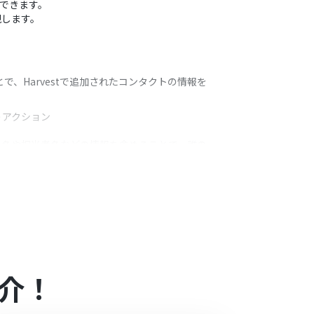
減できます。
現します。
、Harvestで追加されたコンタクトの情報を
うアクション
会社名や担当者名などの情報を含めることで、誰の、
ランの場合は設定しているフローボットのオペレー
無料トライアル中には制限対象のアプリを使用す
介！