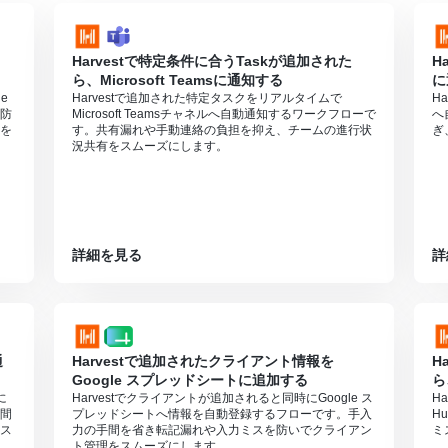
Harvestで特定条件に合うTaskが追加された
H
ら、Microsoft Teamsに通知する
に
e
Harvestで追加された特定タスクをリアルタイムで
H
防
Microsoft Teamsチャネルへ自動通知するワークフローで
へ
を
す。共有漏れや手動連絡の負担を抑え、チームの進行状
ぎ
況共有をスムーズにします。
詳細を見る
詳
通
Harvestで追加されたクライアント情報を
H
Google スプレッドシートに追加する
ら
に
Harvestでクライアントが追加されると同時にGoogle ス
H
間
プレッドシートへ情報を自動登録するフローです。手入
H
ス
力の手間を省き転記漏れや入力ミスを防いでクライアン
ミ
ト管理をスムーズにします。