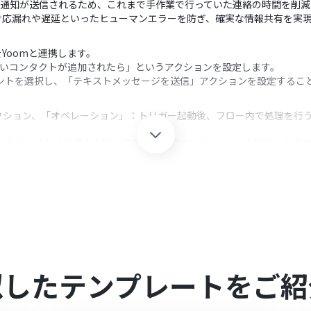
自動で通知が送信されるため、これまで手作業で行っていた連絡の時間を削
対応漏れや遅延といったヒューマンエラーを防ぎ、確実な情報共有を実
をYoomと連携します。
新しいコンタクトが追加されたら」というアクションを設定します。
ントを選択し、「テキストメッセージを送信」アクションを設定することで
クション、「オペレーション」：トリガー起動後、フロー内で処理を行
ジのテキストは任意の内容に設定が可能です。Harvestから取得した
できます。
れとYoomを連携してください。
0分の間隔で起動間隔を選択できます。
すので、ご注意ください。
ご利用いただけるアプリとなっております。フリープラン・パーソナルプ
すので、ご注意ください。
ンなどの有料プランは、2週間の無料トライアルを行うことが可能です。
似したテンプレートをご紹
のページをご参照ください。