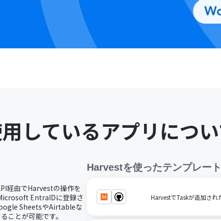
使用しているアプリについ
Harvest
を使ったテンプレー
PI経由でHarvestの操作を
rosoft EntraIDに登録さ
HarvestでTaskが追加され
 SheetsやAirtableな
行することが可能です。