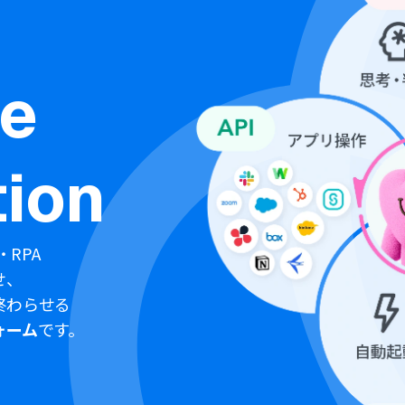
ne
ion
・RPA
せ、
終わらせる
ォーム
です。