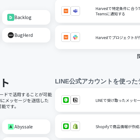
Harvestで特定条件に合うT
Teamsに通知する
Backlog
BugHerd
Harvestでプロジェクト
ント
LINE公式アカウント
を使った
ーコードで活用することが可能
動的にメッセージを送信した
LINEで受け取ったメッセー
可能です。
Abyssale
Shopifyで商品情報が作