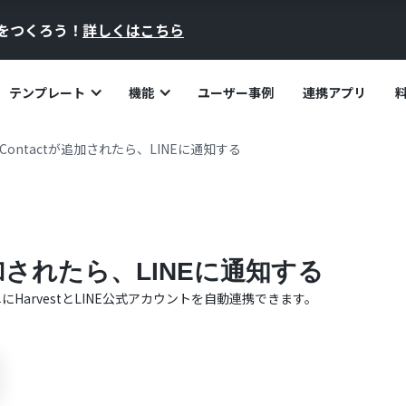
員をつくろう！
詳しくはこちら
テンプレート
機能
ユーザー事例
連携アプリ
tでContactが追加されたら、LINEに通知する
が追加されたら、LINEに通知する
単に
Harvest
と
LINE公式アカウント
を自動連携できます。