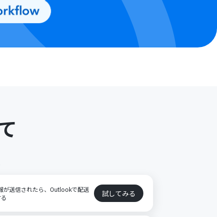
て
ト
報が送信されたら、Outlookで配送
試してみる
する