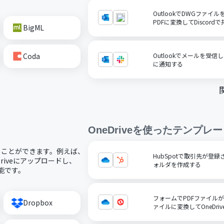
OutlookでDWGファ
PDFに変換してDiscord
BigML
Coda
Outlookでメールを受信
に通知する
OneDrive
を使ったテンプレー
用することができます。例えば、
HubSpotで取引先が登録
riveにアップロードし、
ォルダを作成する
可能です。
フォームでPDFファイルが送
Dropbox
ァイルに変換してOneDri