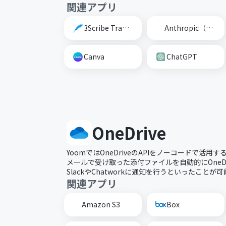
関連アプリ
3Scribe Transcription
Anthropic（Claude）
Canva
ChatGPT
OneDrive
YoomではOneDriveのAPIをノーコードで活
メールで受け取った添付ファイルを自動的にOneD
SlackやChatworkに通知を行うといったことが
関連アプリ
Amazon S3
Box