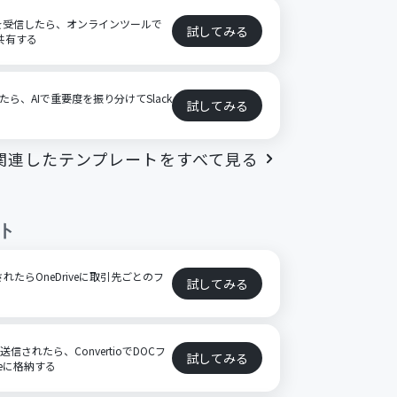
イルを受信したら、オンラインツールで
試してみる
で共有する
したら、AIで重要度を振り分けてSlack
試してみる
関連したテンプレートをすべて見る
ト
されたらOneDriveに取引先ごとのフ
試してみる
信されたら、ConvertioでDOCフ
試してみる
veに格納する