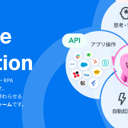
ne
ion
・RPA
せ、
終わらせる
ォーム
です。