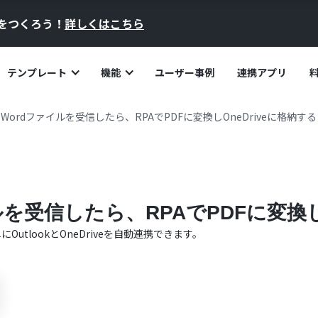
員をつくろう！
詳しくはこちら
テンプレート
機能
ユーザー事例
連携アプリ
kでWordファイルを受信したら、RPAでPDFに変換しOneDriveに格納する
イルを受信したら、RPAでPDFに変換し
単に
Outlook
と
OneDrive
を自動連携できます。