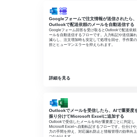
Outlook、OneDriveのそれぞれとYoo
Microsoft365（旧Office365）に
Googleフォームで注文情報が送信されたら、
に失敗する可能性があります。
Outlookで配送依頼のメールを自動送信する
ブラウザを操作するオペレーションはサク
Googleフォーム回答を受け取るとOutlookで配送依
るフローボットのオペレーションはエラー
ールを自動送信するフローです。入力転記や送信漏れ
サクセスプランなどの有料プランは、2週
減らし、注文増加時も安定して処理を回せ、手作業の
を使用することができます。
担とヒューマンエラーを抑えられます。
ブラウザを操作するオペレーションの設定
https://intercom.help/yoom/ja/articles/
ブラウザを操作するオペレーションは、ご利
トリガーは5分、10分、15分、30分、6
プランによって最短の起動間隔が異なりま
詳細を見る
ダウンロード可能なファイル容量は最大30
トリガー、各オペレーションでの取り扱い
https://intercom.help/yoom/ja/articles/
分岐はミニプラン以上のプランでご利用い
エラーとなりますので、ご注意ください。
Outlookでメールを受信したら、AIで重要度
ミニプランなどの有料プランは、2週間の
振り分けてMicrosoft Excelに追加する
ができます。
Outlookで受信したメールをAIが重要度ごとに判定し
アプリの仕様上、ファイルの作成日時と最
Microsoft Excelへ自動転記するフローです。仕分け
オペレーション数が5つを越えるフローボ
力の手間を抑え、対応漏れ防止と情報管理の効率向上
つながります。