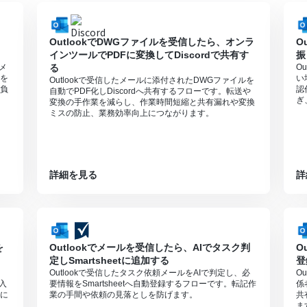
mを連携してください。
は、家庭向けプランと一般法人向けプラン（Microsoft365 Business
OutlookでDWGファイルを受信したら、オンラ
O
インツールでPDFに変換してDiscordで共有す
振
セスプランでのみご利用いただける機能となっております。フリープラ
頼メ
る
O
となりますので、ご注意ください。
を
い
Outlookで受信したメールに添付されたDWGファイルを
間の無料トライアルを行うことが可能です。無料トライアル中には制限対
負
認
自動でPDF化しDiscordへ共有するフローです。転送や
ぎ
変換の手作業を減らし、作業時間短縮と共有漏れや変換
方法は下記をご参照ください。
ミスの防止、業務効率向上につながります。
9099691
用のWebサイトに合わせてカスタマイズしてください。
0分の間隔で起動間隔を選択できます。
すので、ご注意ください。
詳細を見る
詳
0MBまでです。アプリの仕様によっては300MB未満になる可能性があ
可能なファイル容量の詳細は下記を参照ください。
9413924
ただける機能（オペレーション）となっております。フリープランの場
を
Outlookでメールを受信したら、AIでタスク判
O
無料トライアルを行うことが可能です。無料トライアル中には制限対象の
定しSmartsheetに追加する
登
Outlookで受信したタスク依頼メールをAIで判定し、必
O
終更新日時が同一にならない場合があり、正しく分岐しない可能性があ
や入
要情報をSmartsheetへ自動登録するフローです。転記作
係
ットを作成する際は、ミニプラン以上のプランで設定可能です。フリープ
に
業の手間や依頼の見落としを防げます。
共
ま