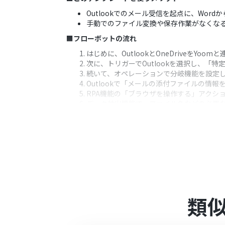
Outlookでのメール受信を起点に、Wor
手動でのファイル変換や保存作業がなくな
■フローボットの流れ
はじめに、OutlookとOneDriveをYoom
次に、トリガーでOutlookを選択し、「
続いて、オペレーションで分岐機能を設定
Outlookで「メールの添付ファイルの
RPA機能の「ブラウザを操作する」アクショ
データ抽出機能で、ファイル名などの必要
最後に、OneDriveの「ファイルをアッ
※「トリガー」：フロー起動のきっかけとなるア
■このワークフローのカスタムポイント
Outlookのトリガーでは、対象とする
分岐機能では、前段のオペレーションで取
RPA機能では、PDF変換を行うWebサ
データ抽出機能では、ファイル名などを加
類
OneDriveへのファイルアップロード
す。
■注意事項