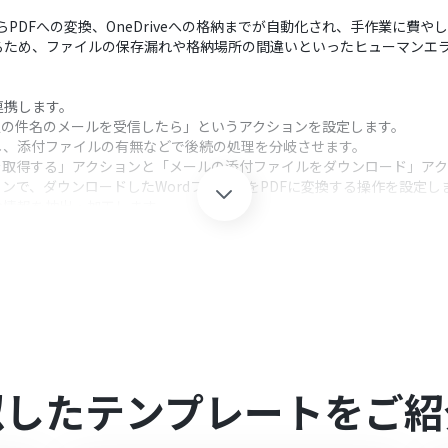
dからPDFへの変換、OneDriveへの格納までが自動化され、手作業に費
るため、ファイルの保存漏れや格納場所の間違いといったヒューマンエ
と連携します。
特定の件名のメールを受信したら」というアクションを設定します。
し、添付ファイルの有無などで後続の処理を分岐させます。
情報を取得する」アクションと「メールの添付ファイルをダウンロード」ア
ンで、ダウンロードしたWordファイルをPDFに変換する操作を設定し
な情報を抽出・加工します。
プロード」アクションを設定し、生成されたPDFファイルを指定のフォル
クション、「オペレーション」：トリガー起動後、フロー内で処理を行
メールが格納されているフォルダや、起動の条件となる件名などのキーワー
得した添付ファイルの形式などの情報をもとに、後続の処理を分岐させ
イトのURLや操作するボタンなどを指定し、固定値だけでなく、前段で取
工するために、抽出したい文字列のルールを正規表現で自由にカスタマ
似したテンプレートをご紹
では、格納先のフォルダやファイル名を任意で設定でき、元のメールの件名