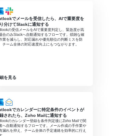
）があり、一般法人向けプランに加入していない場合には認証
utlookでメールを受信したら、AIで重要度を
り分けてSlackに通知する
ン・ミニプラン・チームプランの場合は設定してい
utlookの受信メールをAIで重要度判定し、緊急度が高
場合のみSlackへ自動通知するフローです。煩雑な確
象のアプリやブラウザを操作するオペレーション
作業を減らし、対応漏れや優先順位の判断ミスを防
、チーム全体の対応速度向上にもつながります。
細を見る
るので、ご注意ください。
合は設定しているフローボットのオペレーションは
utlookでカレンダーに特定条件のイベントが
アプリや機能（オペレーション）を使用すること
録されたら、Zoho Mailに通知する
utlookのカレンダー登録を条件判定後にZoho Mailで関
るのでご了承ください。
者へ自動通知するフローです。メール作成の手作業や
ランの場合はフローボットが起動しないため、ご
有漏れを抑え、チーム全体の予定連絡を効率的に行え
す。