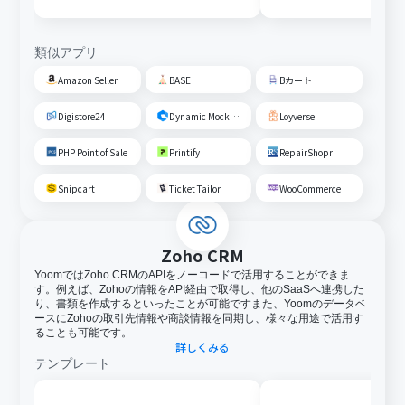
類似アプリ
Amazon Seller Central
BASE
Bカート
Digistore24
Dynamic Mockups
Loyverse
PHP Point of Sale
Printify
RepairShopr
Snipcart
Ticket Tailor
WooCommerce
Zoho CRM
YoomではZoho CRMのAPIをノーコードで活用することができま
す。例えば、Zohoの情報をAPI経由で取得し、他のSaaSへ連携した
り、書類を作成するといったことが可能ですまた、Yoomのデータベ
ースにZohoの取引先情報や商談情報を同期し、様々な用途で活用す
ることも可能です。
詳しくみる
テンプレート