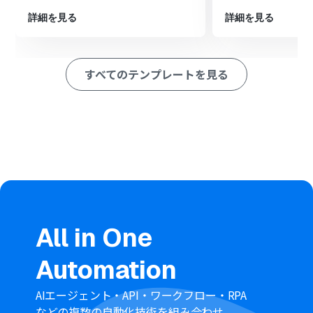
アクションを設定し、トリガーで取得した顧客情報を紐付
詳細を見る
詳細を見る
けます
※「トリガー」：フロー起動のきっかけとなるアクション、「オ
ペレーション」：トリガー起動後、フロー内で処理を行うアク
すべてのテンプレートを見る
ション
■このワークフローのカスタムポイント
Zoho CRMを連携する際に、ご利用中のアカウントに応じ
たZohoドメイン（.comや.jpなど）を任意で設定してく
ださい
■
注意事項
Shopify、Zoho CRMのそれぞれとYoomを連携してくだ
All in One
さい。
【Shopify】はチームプラン・サクセスプランでのみご利
Automation
用いただけるアプリとなっております。フリープラン・ミ
ニプランの場合は設定しているフローボットのオペレー
AIエージェント・API・ワークフロー・RPA
ションやデータコネクトはエラーとなりますので、ご注意
などの複数の自動化技術を組み合わせ、
ください。