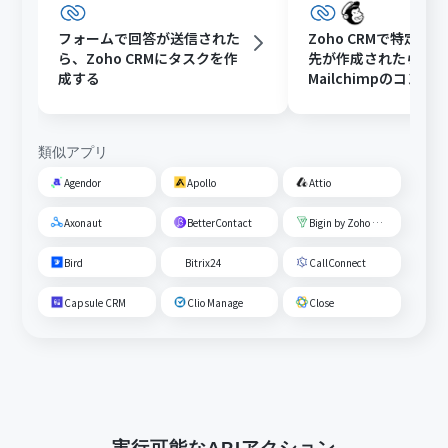
フォームで回答が送信された
Zoho CRMで特定条
ら、Zoho CRMにタスクを作
先が作成されたら、
成する
Mailchimpのコン
ーディエンスに追加
類似アプリ
Agendor
Apollo
Attio
Axonaut
BetterContact
Bigin by Zoho CRM
Bird
Bitrix24
CallConnect
Capsule CRM
Clio Manage
Close