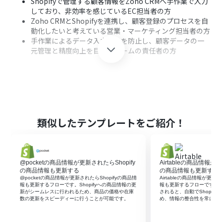
Shopifyで管理する顧客情報をZoho CRMへ手作業で入力
しており、非効率を感じているEC担当者の方
Zoho CRMとShopifyを連携し、顧客登録のプロセスを自
動化したいと考えている営業・マーケティング担当者の方
手作業によるデータ入力ミスを防止し、顧客データの一
元管理と精度向上を目指すチームの責任者の方
■このテンプレートを使うメリット
Shopifyで新しい顧客情報が作成されると、自動でZoho
CRMへ連絡先が登録されるため、これまで手作業に費や
していた時間を短縮できます
類似したテンプレートをご紹介！
人の手によるデータ転記作業がなくなることで、入力間違
いや登録漏れなどのヒューマンエラーを防ぎ、常に正確な
顧客情報を維持できます
@pocketの商品情報が更新されたらShopify
Airtableの商品情報が
の商品情報も更新する
の商品情報も更新する
■フローボットの流れ
@pocketの商品情報が更新されたらShopifyの商品情
Airtableの商品情報が更新
報も更新するフローです。Shopifyへの商品情報の更
報も更新するフローです。Ai
はじめに、ShopifyとZoho CRMをYoomと連携します
新がシームレスに行われるため、商品の価格や在庫
されると、自動でShopif
次に、トリガーでShopifyを選択し、「顧客情報が作成さ
数の更新をスピーディーに行うことが可能です。
め、情報の整合性を常に保
れたら」というアクションを設定します
最後に、オペレーションでZoho CRMの「連絡先を作成」