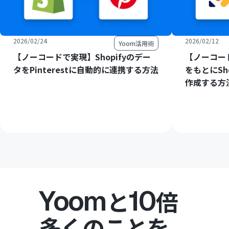
2026/02/24
2026/02/12
Yoom活用術
【ノーコードで実現】Shopifyのデー
【ノーコード
タをPinterestに自動的に連携する方法
をもとにSh
作成する方
Yoom
10
と
倍
多くのことを。