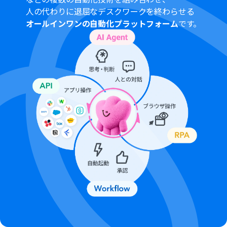
チームプランやサクセスプランなどの有料プランは、2週
人の代わりに退屈なデスクワークを終わらせる
間の無料トライアルを行うことが可能です。無料トライア
オールインワンの自動化プラットフォーム
です。
ル中には制限対象のアプリを使用することができます。