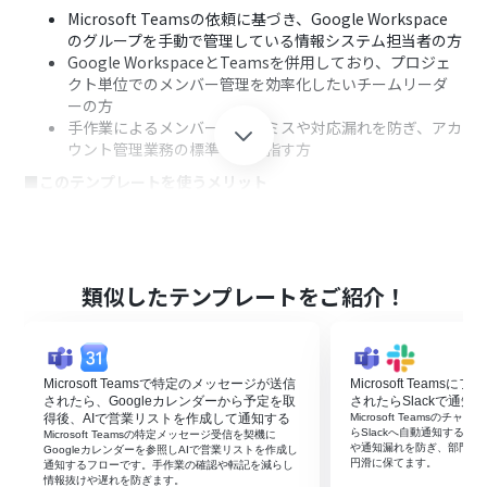
Microsoft Teamsの依頼に基づき、Google Workspace
のグループを手動で管理している情報システム担当者の方
Google WorkspaceとTeamsを併用しており、プロジェ
クト単位でのメンバー管理を効率化したいチームリーダ
ーの方
手作業によるメンバー追加のミスや対応漏れを防ぎ、アカ
ウント管理業務の標準化を目指す方
■このテンプレートを使うメリット
Microsoft Teamsへの投稿を起点に自動で処理が実行さ
れるため、これまで手作業で行っていたGoogle
Workspaceへのメンバー追加時間を短縮できます
手動での追加作業が不要になるため、入力ミスやグループ
類似したテンプレートをご紹介！
の指定間違い、対応漏れなどのヒューマンエラーを防ぎ、
正確なメンバー管理を実現します
■フローボットの流れ
Microsoft Teamsで特定のメッセージが送信
Microsoft Team
はじめに、Microsoft TeamsとGoogle Workspaceを
されたら、Googleカレンダーから予定を取
されたらSlackで通知
Yoomと連携します
得後、AIで営業リストを作成して通知する
Microsoft Teamsの
次に、トリガーでMicrosoft Teamsを選択し、「チャネ
らSlackへ自動通知する
Microsoft Teamsの特定メッセージ受信を契機に
や通知漏れを防ぎ、部門間
ルにメッセージが送信されたら」というアクションを設定
Googleカレンダーを参照しAIで営業リストを作成し
円滑に保てます。
通知するフローです。手作業の確認や転記を減らし
します
情報抜けや遅れを防ぎます。