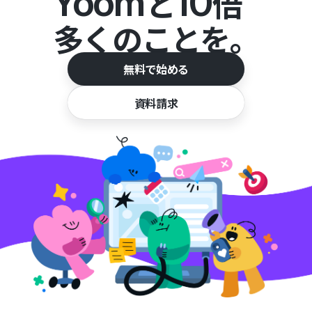
Yoom
10
と
倍
多くのことを。
無料で始める
資料請求