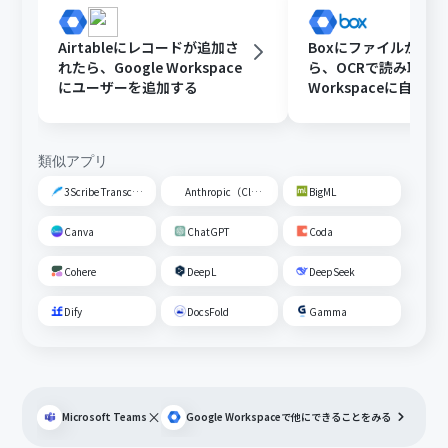
Airtableにレコードが追加さ
Boxにファイルが格
れたら、Google Workspace
ら、OCRで読み取りGo
にユーザーを追加する
Workspaceに自動
ザーを追加する
類似アプリ
3Scribe Transcription
Anthropic（Claude）
BigML
Canva
ChatGPT
Coda
Cohere
DeepL
DeepSeek
Dify
DocsFold
Gamma
×
Microsoft Teams
Google Workspace
で他にできることをみる