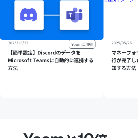
2025/10/23
2025/05/26
Yoom活用術
【簡単設定】Discordのデータを
マネーフォ
Microsoft Teamsに自動的に連携する
行が完了したら
方法
知する方法