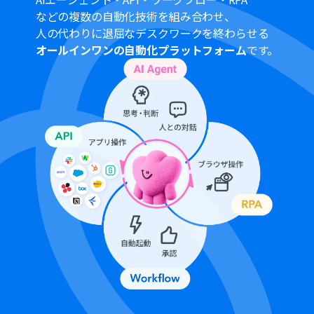
■注意事項
などの複数の自動化技術を組み合わせ、
人の代わりに退屈なデスクワークを終わらせる
Microsoft Teams、Google Workspace、のそれぞれと
オールインワンの自動化プラットフォーム
です。
Yoomを連携してください。
Microsoft365（旧Office365）には、家庭向けプランと一
般法人向けプラン（Microsoft365 Business）があり、一
般法人向けプランに加入していない場合には認証に失敗
する可能性があります。
分岐はミニプラン以上、Google Workspaceとの連携は
チームプラン・サクセスプランでのみご利用いただけま
す。その他のプランの場合は設定しているフローボットの
オペレーションはエラーとなりますので、ご注意くださ
い。
ミニプランなどの有料プランは、2週間の無料トライアル
を行うことが可能です。無料トライアル中には制限対象の
アプリや機能（オペレーション）を使用することができ
ます。
トリガーは5分、10分、15分、30分、60分の間隔で起動
間隔を選択できます。
プランによって最短の起動間隔が異なりますので、ご注意
ください。