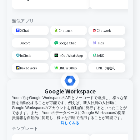
取得後、AIで営業リストを作
成して通知する
類似アプリ
2Chat
ChatLuck
Chatwork
Discord
Google Chat
Hilos
InCircle
InOut WhatsApp
JANDI
Kakao Work
LINE WORKS
LINE（現在利用不可）
Google Workspace
YoomではGoogle WorkspaceのAPIとノーコードで連携し、様々な業
務を自動化することが可能です。例えば、新入社員の入社時に
Google Workspaceのアカウントを自動的に発行するといったことが
できます。また、YoomのデータベースにGoogle Workspaceの従業
員情報を自動的に同期し、様々な用途で活用することが可能です。
詳しくみる
テンプレート