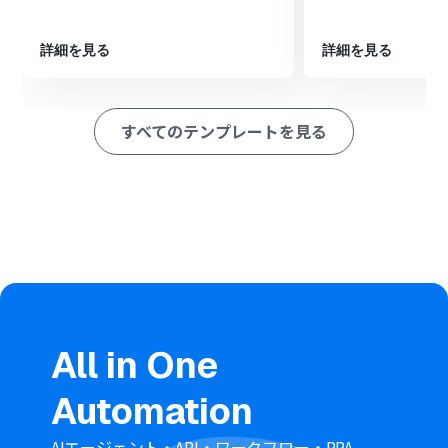
次に、オペレーションで分岐機能を設定し、特定のキー
ワードが含まれるメッセージのみを後続の処理に進める
ようにします
詳細を見る
詳細を見る
次に、オペレーションでAI機能を設定し、メッセージ本文
から追加対象のメンバーの名前を抽出します
次に、オペレーションでGoogle Workspaceの「ユーザ
すべてのテンプレートを見る
ーを検索」アクションを設定し、抽出した情報をもとにユ
ーザーを特定します
最後に、オペレーションでGoogle Workspaceの「グル
ープにメンバーを追加」アクションを設定し、特定したユ
ーザーをグループに追加します
※「トリガー」：フロー起動のきっかけとなるアクション、「オ
ペレーション」：トリガー起動後、フロー内で処理を行うアク
ション
■このワークフローのカスタムポイント
Microsoft Teamsのトリガー設定では、フローボットを
All in One
起動させたいメッセージが投稿されるチャネルを任意で
指定してください
Automation
Google Workspaceの「グループにメンバーを追加」アク
ションでは、メンバーを追加したいグループのキーを任意
で設定してください
AIエージェント・API・ワークフロー・RPA