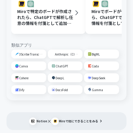
Miroで特定のボードが作成さ
Miroでボードが作成
れたら、ChatGPTで解析し任
ら、ChatGPTで解
意の情報を付箋として追加す
情報を付箋として追
る
類似アプリ
3Scribe Transcription
Anthropic（Claude）
BigML
Canva
ChatGPT
Coda
Cohere
DeepL
DeepSeek
Dify
DocsFold
Gamma
×
Notion
Miro
で他にできることをみる