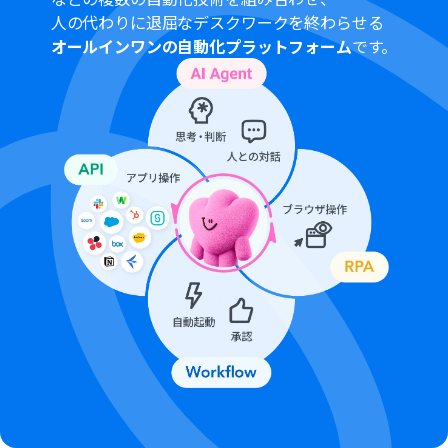
間隔を選択できます。
人の代わりに退屈なデスクワークを終わらせる
プランによって最短の起動間隔が異なりますので、ご注意
オールインワンの自動化プラットフォーム
です。
ください。
分岐はパーソナルプラン以上のプランでご利用いただけ
る機能（オペレーション）となっております。フリープラ
ンの場合は設定しているフローボットのオペレーション
はエラーとなりますので、ご注意ください。
パーソナルプランなどの有料プランは、2週間の無料トラ
イアルを行うことが可能です。無料トライアル中には制限
対象のアプリや機能（オペレーション）を使用すること
ができます。