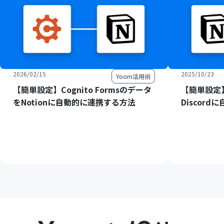
2026/02/15
2025/10/23
Yoom活用術
【簡単設定】Cognito Formsのデータ
【簡単設定】
をNotionに自動的に連携する方法
Discor