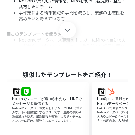
Notionで集約した情報を、Miroを使って視覚的に整理・
共有したいチーム
手作業による情報転記の手間を減らし、業務の正確性を
高めたいと考えている方
■このテンプレートを使うメリット
Notionのデータベース更新をトリガーにMiroへ自動でカ
ードが作成されるため、これまで手作業での転記に費や
していた時間を短縮できます。
手作業をなくすことで、情報の転記漏れや入力ミスといっ
たヒューマンエラーを防ぎ、データの正確性を維持するこ
とに繋がります。
類似したテンプレートをご紹介！
■フローボットの流れ
はじめに、NotionとMiroをYoomと連携します。
次に、トリガーでNotionを選択し、「特定のデータソー
Notionでレコードが追加されたら、LINEで
HubSpotに登録され
スのページが作成・更新されたら」というアクションを設
メッセージを送信する
Notionデータベースへ
定します。
Notionのデータベース更新をトリガーにLINE公式ア
HubSpotで新規コンタク
カウントへ自動通知するフローです。連絡の手間や
Notionデータベースへ自
次に、オペレーションで、新規ページ作成時のみ後続処理
送信漏れを防ぎ、最新情報を確実かつ素早くチーム
入力やコピー&ペーストを
に進むように設定します。
メンバーに届け、業務をスムーズにします。
有・精度向上、入力時間の
次に、オペレーションで、Notionの「レコードを取得す
る」アクションを設定し、更新されたページの情報を取得