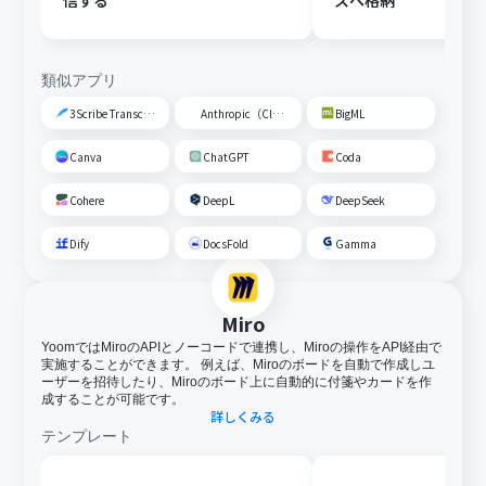
信する
スへ格納
類似アプリ
3Scribe Transcription
Anthropic（Claude）
BigML
Canva
ChatGPT
Coda
Cohere
DeepL
DeepSeek
Dify
DocsFold
Gamma
Miro
YoomではMiroのAPIとノーコードで連携し、Miroの操作をAPI経由で
実施することができます。 例えば、Miroのボードを自動で作成しユ
ーザーを招待したり、Miroのボード上に自動的に付箋やカードを作
成することが可能です。
詳しくみる
テンプレート