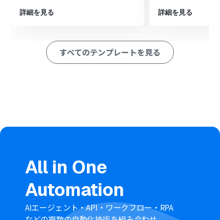
します。
詳細を見る
詳細を見る
最後に、オペレーションでMiroの「ボードにカードを作
成」アクションを設定し、取得した情報を基に対応するカ
ードを作成します。
すべてのテンプレートを見る
※「トリガー」：フロー起動のきっかけとなるアクション、「オ
ペレーション」：トリガー起動後、フロー内で処理を行うアク
ション
■このワークフローのカスタムポイント
Notionのトリガー設定では、連携の起点としたいデータ
ソースを任意で指定することが可能です。
Miroへのカード作成アクションでは、対象のボードやカ
ードを表示する座標位置、背景色などを自由に設定でき
ます。
作成されるカードのタイトルや説明には、固定のテキス
トだけでなく、Notionから取得した情報を変数として埋
All in One
め込めます。
Automation
■注意事項
Notion、MiroのそれぞれとYoomを連携してください。
AIエージェント・API・ワークフロー・RPA
トリガーは5分、10分、15分、30分、60分の間隔で起動
などの複数の自動化技術を組み合わせ、