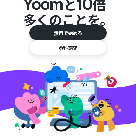
Yoom
10
と
倍
多くのことを。
無料で始める
資料請求