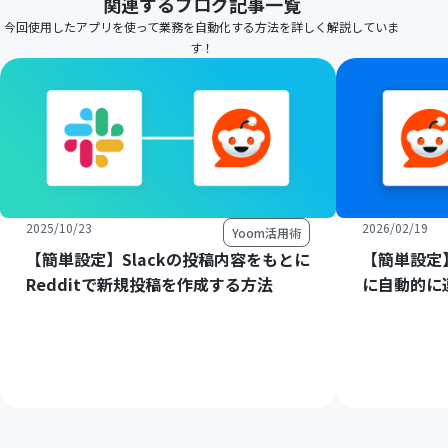
関連するブログ記事一覧
今回使用したアプリを使って業務を自動化する方法を詳しく解説していま
す！
2025/10/23
2026/02/19
Yoom活用術
【簡単設定】Slackの投稿内容をもとに
【簡単設定】R
Redditで新規投稿を作成する方法
に自動的に