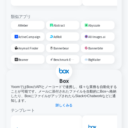
類似アプリ
AWeber
Abstract
Abyssale
ActiveCampaign
AdRoll
All-Images.ai
Anymail Finder
Bannerbear
Bannerbite
Beamer
Benchmark Email
BigMailer
Box
YoomではBoxのAPIとノーコードで連携し、様々な業務を自動化する
ことが可能です。メールに添付されたファイルを自動的にBoxへ格納
したり、BoxにファイルがアップされたらSlackやChatworkなどに通
知します。
詳しくみる
テンプレート