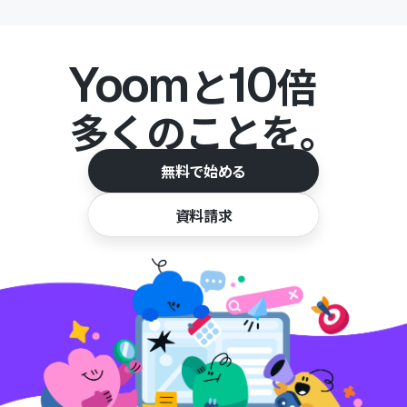
Yoom
10
と
倍
多くのことを。
無料で始める
資料請求