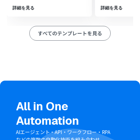
PDF書類を発行するよう設定します
最後に、オペレーションでBoxの「ファイルをアップロー
詳細を見る
詳細を見る
ド」を選択し、作成したPDFファイルを指定のフォルダに
アップロードするよう設定します
※「トリガー」：フロー起動のきっかけとなるアクション、「オ
すべてのテンプレートを見る
ペレーション」：トリガー起動後、フロー内で処理を行うアク
ション
■このワークフローのカスタムポイント
書類発行機能では、PDFのレイアウトとなる雛形を任意で
設定できるほか、PDF内に含めるタイトルや本文などの項
目も自由にカスタマイズが可能です
Boxへのファイルアップロードでは、保存先のフォルダや
ファイル名を固定の値で指定したり、Redditの投稿タイ
トルなど前段のステップで取得した情報を変数としてフ
ァイル名に設定したりできます
All in One
■注意事項
Automation
Reddit、Googleドキュメント、BoxのそれぞれとYoom
を連携してください。
トリガーは5分、10分、15分、30分、60分の間隔で起動
AIエージェント・API・ワークフロー・RPA
間隔を選択できます。
などの複数の自動化技術を組み合わせ、