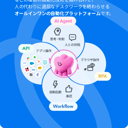
プランによって最短の起動間隔が異なりますので、ご注意
人の代わりに退屈なデスクワークを終わらせる
ください。
オールインワンの自動化プラットフォーム
です。