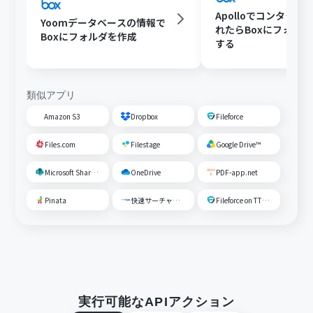
Apolloでコンタクト
Yoomデータベースの情報で
れたらBoxにフォル
Boxにフォルダを作成
する
類似アプリ
Amazon S3
Dropbox
Fileforce
Files.com
Filestage
Google Drive™
Microsoft SharePoint
OneDrive
PDF-app.net
Pinata
快速サーチャーGX
Fileforce on TTS Cloud
実行可能なAPIアクション