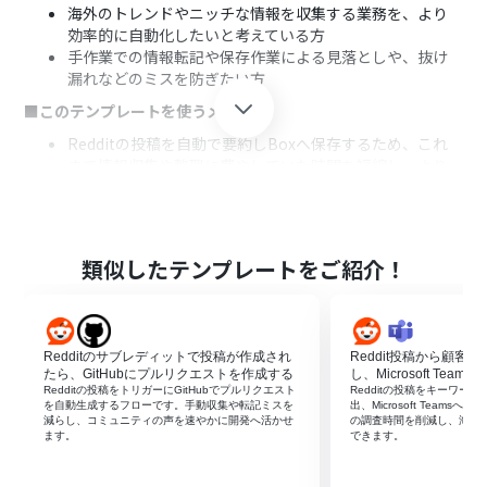
海外のトレンドやニッチな情報を収集する業務を、より
効率的に自動化したいと考えている方
手作業での情報転記や保存作業による見落としや、抜け
漏れなどのミスを防ぎたい方
■このテンプレートを使うメリット
Redditの投稿を自動で要約しBoxへ保存するため、これ
まで情報収集や整理に費やしていた時間を短縮し、より
重要な分析業務に集中できます
人の手による作業を介さないため、投稿の見落としや保
存漏れといったヒューマンエラーを防ぎ、情報の蓄積を標
準化できます
類似したテンプレートをご紹介！
■フローボットの流れ
はじめに、RedditとBoxをYoomに連携します
トリガーでRedditを選択し、「サブレディットで投稿が
Redditのサブレディットで投稿が作成され
Reddit投稿から顧客
作成されたら」というアクションを設定し、対象のサブレ
たら、GitHubにプルリクエストを作成する
し、Microsoft Team
ディットを指定します
Redditの投稿をトリガーにGitHubでプルリクエスト
Redditの投稿をキーワー
オペレーションでYoomの「要約機能」を追加し、トリガ
を自動生成するフローです。手動収集や転記ミスを
出、Microsoft Team
減らし、コミュニティの声を速やかに開発へ活かせ
の調査時間を削減し、海外
ーで取得したRedditの投稿内容を要約するように設定し
ます。
できます。
ます
次に、Yoomの「書類発行機能」で、要約した内容を元に