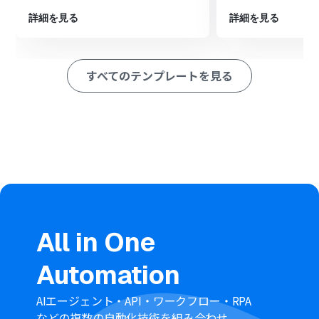
ション
詳細を見る
詳細を見る
■このワークフローのカスタムポイント
Airtableでレコードを作成する際に、Calendlyのトリガー
から取得したどの情報を、Airtableのどのフィールドに追
すべてのテンプレートを見る
加するかを任意で設定してください。例えば、参加者の
氏名、メールアドレス、予定日時などを、Airtable上で作
成した対応するフィールドにマッピングすることが可能
です。
■注意事項
CalendlyとAirtableのそれぞれとYoomを連携してくださ
い。
All in One
Automation
AIエージェント・API・ワークフロー・RPA
などの複数の自動化技術を組み合わせ、