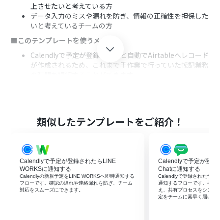
上させたいと考えている方
データ入力のミスや漏れを防ぎ、情報の正確性を担保した
いと考えているチームの方
■このテンプレートを使うメリット
Calendlyで予定が登録されると自動でAirtableへレコード
が作成されるため、これまで手作業で行っていた転記業務
の時間を短縮することができます。
手作業でのデータ転記が不要になることで、入力間違いや
記載漏れといったヒューマンエラーのリスクを軽減する
ことに繋がります。
■フローボットの流れ
類似したテンプレートをご紹介！
はじめに、CalendlyとAirtableをYoomと連携します
次に、トリガーでCalendlyを選択し、「特定のユーザー
のカレンダーに予定が登録されたら」というアクションを
Calendlyで予定が登録されたらLINE
Calendlyで予定が登録
設定します
WORKSに通知する
Chatに通知する
最後に、オペレーションでAirtableの「レコードを作成」
Calendlyの新規予定をLINE WORKSへ即時通知する
Calendlyで登録された予定を
アクションを設定し、Calendlyから取得した情報をもと
フローです。確認の遅れや連絡漏れを防ぎ、チーム
通知するフローです。手入
対応をスムーズにできます。
え、共有プロセスをシンプ
にレコードが作成されるようにします
定をチームに素早く届けら
※「トリガー」：フロー起動のきっかけとなるアクション、「オ
ペレーション」：トリガー起動後、フロー内で処理を行うアク