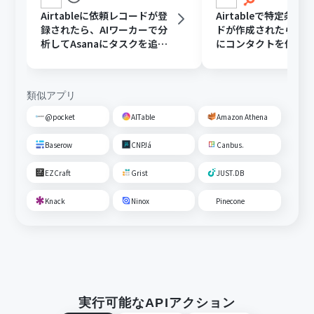
Airtableに依頼レコードが登
Airtableで特定条件
録されたら、AIワーカーで分
ドが作成されたら、Hu
析してAsanaにタスクを追加
にコンタクトを作成
する
類似アプリ
@pocket
AITable
Amazon Athena
Baserow
CNPJá
Canbus.
EZCraft
Grist
JUST.DB
Knack
Ninox
Pinecone
実行可能なAPIアクション