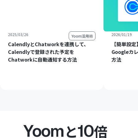
2025/03/26
2026/01/19
Yoom活用術
CalendlyとChatworkを連携して、
【簡単設定】
Calendlyで登録された予定を
Google
Chatworkに自動通知する方法
方法
Yoom
10
と
倍