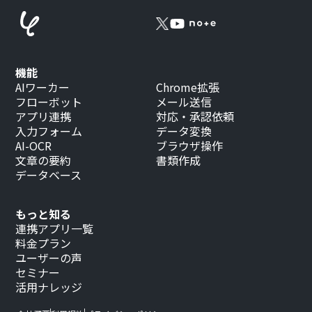
機能
AIワーカー
Chrome拡張
フローボット
メール送信
アプリ連携
対応・承認依頼
入力フォーム
データ変換
AI-OCR
ブラウザ操作
文章の要約
書類作成
データベース
もっと知る
連携アプリ一覧
料金プラン
ユーザーの声
セミナー
活用ナレッジ