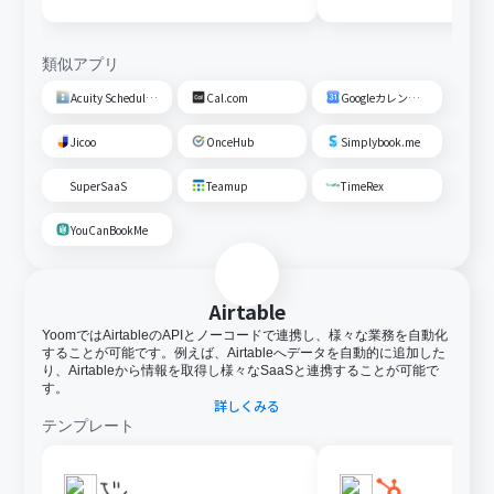
類似アプリ
Acuity Scheduling
Cal.com
Googleカレンダー
Jicoo
OnceHub
Simplybook.me
SuperSaaS
Teamup
TimeRex
YouCanBookMe
Airtable
YoomではAirtableのAPIとノーコードで連携し、様々な業務を自動化
することが可能です。例えば、Airtableへデータを自動的に追加した
り、Airtableから情報を取得し様々なSaaSと連携することが可能で
す。
詳しくみる
テンプレート