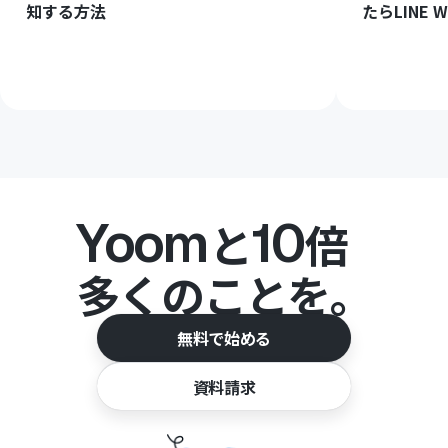
知する方法
たらLINE
Yoom
10
と
倍
多くのことを。
無料で始める
資料請求