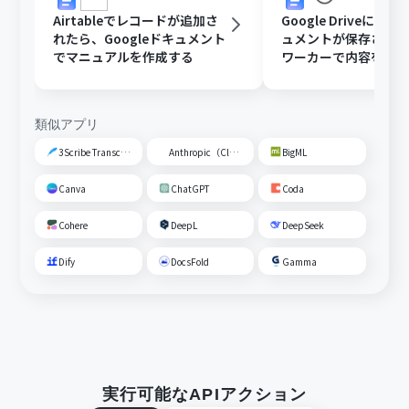
Airtableでレコードが追加さ
Google DriveにGoo
れたら、Googleドキュメント
ュメントが保存された
でマニュアルを作成する
ワーカーで内容を読
動校閲する
類似アプリ
3Scribe Transcription
Anthropic（Claude）
BigML
Canva
ChatGPT
Coda
Cohere
DeepL
DeepSeek
Dify
DocsFold
Gamma
実行可能なAPIアクション