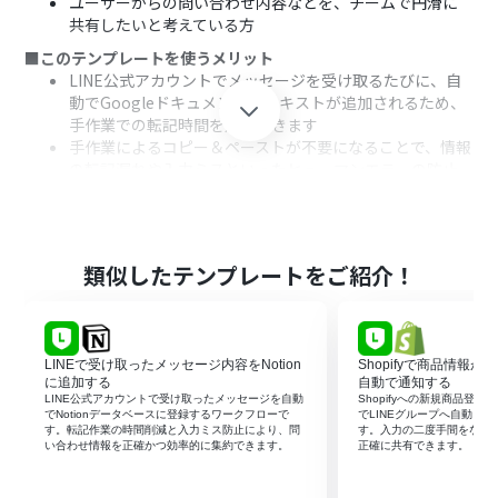
ユーザーからの問い合わせ内容などを、チームで円滑に
共有したいと考えている方
■このテンプレートを使うメリット
LINE公式アカウントでメッセージを受け取るたびに、自
動でGoogleドキュメントにテキストが追加されるため、
手作業での転記時間を短縮できます
手作業によるコピー＆ペーストが不要になることで、情報
の転記漏れや入力ミスといったヒューマンエラーの防止
に繋がります
■フローボットの流れ
はじめに、LINE公式アカウントとGoogleドキュメントを
Yoomと連携します
類似したテンプレートをご紹介！
次に、トリガーでLINE公式アカウントを選択し、「ユー
ザーからメッセージを受けとったら」というアクションを
設定します
最後に、オペレーションでGoogleドキュメントを選択
LINEで受け取ったメッセージ内容をNotion
Shopifyで商品情報が
し、「文末にテキストを追加」のアクションを設定しま
に追加する
自動で通知する
す。この設定で、トリガーで受け取ったメッセージ内容を
LINE公式アカウントで受け取ったメッセージを自動
Shopifyへの新規商品登録
でNotionデータベースに登録するワークフローで
でLINEグループへ自動メ
指定のドキュメントに追記します
す。転記作業の時間削減と入力ミス防止により、問
す。入力の二度手間をなく
い合わせ情報を正確かつ効率的に集約できます。
正確に共有できます。
※「トリガー」：フロー起動のきっかけとなるアクション、「オ
ペレーション」：トリガー起動後、フロー内で処理を行うアク