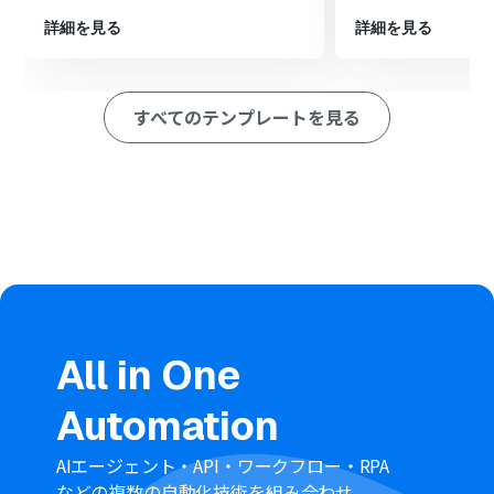
ション
■このワークフローのカスタムポイント
詳細を見る
詳細を見る
Googleドキュメントの「文末にテキストを追加」の設定
では、追記したいドキュメントのIDを任意で設定してく
ださい
すべてのテンプレートを見る
追記するテキスト内容は、固定の文言だけでなく、トリ
ガーで取得したLINEのメッセージ本文や送信者情報など
を変数として組み合わせて設定することが可能です
■注意事項
LINE公式アカウント、Googleドキュメントのそれぞれと
Yoomを連携してください。
All in One
Automation
AIエージェント・API・ワークフロー・RPA
などの複数の自動化技術を組み合わせ、