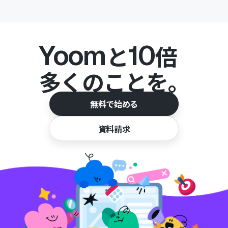
Yoom
10
と
倍
多くのことを。
無料で始める
資料請求