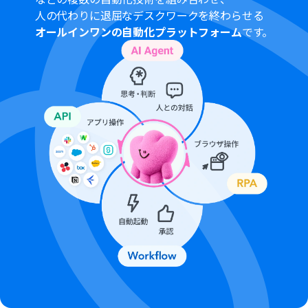
ができます。詳しくは、
料金プラン
のページをご参照くだ
人の代わりに退屈なデスクワークを終わらせる
さい。
オールインワンの自動化プラットフォーム
です。