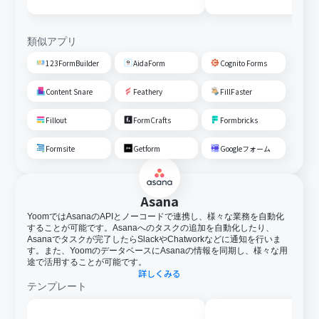
類似アプリ
123FormBuilder
AidaForm
Cognito Forms
Content Snare
Feathery
FillFaster
Fillout
FormCrafts
Formbricks
Formsite
Getform
Googleフォーム
Asana
YoomではAsanaのAPIとノーコードで連携し、様々な業務を自動化
することが可能です。Asanaへのタスクの追加を自動化したり、
Asanaでタスクが完了したらSlackやChatworkなどに通知を行いま
す。また、YoomのデータベースにAsanaの情報を同期し、様々な用
途で活用することが可能です。
詳しくみる
テンプレート