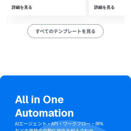
ション
■このワークフローのカスタムポイント
詳細を見る
詳細を見る
分岐機能の設定では、タスク作成のトリガーとしたい
Typeformの回答内容を条件として任意で設定してくださ
い。例えば、特定の選択肢が選ばれた場合や、特定のキ
すべてのテンプレートを見る
ーワードが自由記述欄に含まれていた場合などを条件に
指定することが可能です。
Asanaでタスクを追加する設定では、タスクのタイトルや
説明、担当者、期日などをTypeformの回答内容から引用
して任意に設定してください。
■注意事項
TypeformとAsanaのそれぞれとYoomを連携してくださ
い。
Typeformで回答内容を取得する方法は
「「取得する値」
を追加する方法」
を参照してください。
分岐はパーソナルプラン以上のプランでご利用いただけ
All in One
る機能（オペレーション）となっております。フリープラ
ンの場合は設定しているフローボットのオペレーション
Automation
はエラーとなりますので、ご注意ください。
パーソナルプランなどの有料プランは、2週間の無料トラ
イアルを行うことが可能です。無料トライアル中には制限
AIエージェント・API・ワークフロー・RPA
対象のアプリや機能（オペレーション）を使用すること
などの複数の自動化技術を組み合わせ、