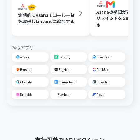
Asanaの期限が近い
定期的にAsanaでゴール一覧
リマインドをGmail
を取得しkintoneに追加する
る
類似アプリ
Avaza
Backlog
Bizer team
Brushup
BugHerd
ClickUp
Clockify
Connecteam
Crowdin
Dribbble
Everhour
Float