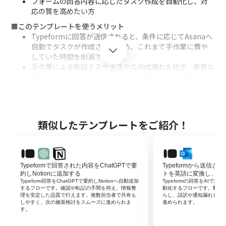
フォームの回答内容に応じたタスク作成を自動化し、対
応の質を高めたい方
■このテンプレートを使うメリット
Typeformに回答が送信されると、条件に応じてAsanaへ
自動でタスクが作成されるため、これまで手作業に費や
していた時間を削減できます。
手作業による転記ミスやタスクの作成漏れを防ぎ、重要な
問い合わせやフィードバックへの確実な対応を支援しま
す。
■フローボットの流れ
はじめに、TypeformとAsanaをYoomと連携します
次に、トリガーでTypeformを選択し、「フォームが送信
類似したテンプレートをご紹介！
されたら」というアクションを設定します
次に、オペレーションで「分岐機能」を設定し、特定の
回答があった場合のみ後続の処理に進むよう条件を指定
します
Typeformで回答された内容をChatGPTで要
Typeformから送信
最後に、オペレーションでAsanaの「タスクを追加」アク
約しNotionに追加する
トを英語に変換し、Out
ションを設定し、Typeformの回答内容をもとにタスクを
Typeform回答をChatGPTで要約しNotionへ自動追加
Typeformの回答をAIで英訳
するフローです。確認や転記の手間を抑え、情報整
動化するフローです。翻訳
作成します
理を安定した品質で行えます。複数担当者で共有も
らし、誤訳や通知漏れを防
しやすく、次の施策検討をスムーズに進められま
進められます。
※「トリガー」：フロー起動のきっかけとなるアクション、「オ
す。
ペレーション」：トリガー起動後、フロー内で処理を行うアク