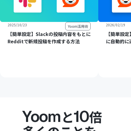
2025/10/23
2026/02/19
Yoom活用術
【簡単設定】Slackの投稿内容をもとに
【簡単設定】R
Redditで新規投稿を作成する方法
に自動的に
Yoom
10
と
倍