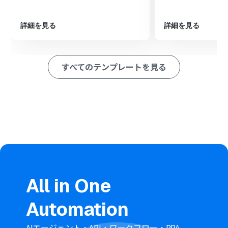
容を盛り込んだ「Google スプレッドシートで書類を発行
する」アクションを設定し、PDFとして出力し任意の
Google Driveのフォルダに格納します。
詳細を見る
詳細を見る
※「トリガー」：フロー起動のきっかけとなるアクション、「オ
ペレーション」：トリガー起動後、フロー内で処理を行うアク
ション
すべてのテンプレートを見る
■このワークフローのカスタムポイント
Redditのトリガー設定では、検知したい投稿のキーワー
ドを任意で設定してください。
AI機能による要約では、要約対象の文章にRedditから取
得した情報を変数として設定でき、要約の条件を自由にカ
スタマイズすることが可能です。
書類発行機能では、任意のGoogle スプレッドシートを雛
形として設定し、シート内の好きな箇所に固定値や前段
のオペレーションで取得した情報を変数として埋め込め
ます。また、Google Driveの格納先を任意で設定するこ
All in One
とが可能です。
■注意事項
Automation
Reddit、Google Drive、Google スプレッドシートのそ
れぞれとYoomを連携してください。
AIエージェント・API・ワークフロー・RPA