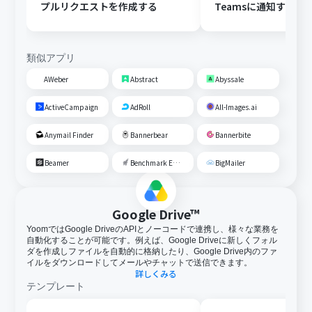
プルリクエストを作成する
Teamsに通知する
類似アプリ
AWeber
Abstract
Abyssale
ActiveCampaign
AdRoll
All-Images.ai
Anymail Finder
Bannerbear
Bannerbite
Beamer
Benchmark Email
BigMailer
Google Drive™
YoomではGoogle DriveのAPIとノーコードで連携し、様々な業務を
自動化することが可能です。例えば、Google Driveに新しくフォル
ダを作成しファイルを自動的に格納したり、Google Drive内のファ
イルをダウンロードしてメールやチャットで送信できます。
詳しくみる
テンプレート