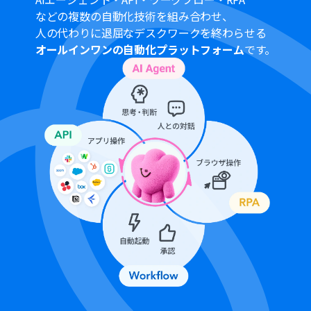
トリガーは5分、10分、15分、30分、60分の間隔で起動
などの複数の自動化技術を組み合わせ、
間隔を選択できます。
人の代わりに退屈なデスクワークを終わらせる
プランによって最短の起動間隔が異なりますので、ご注意
オールインワンの自動化プラットフォーム
です。
ください。
「書類を発行する」アクションでは、任意のGoogle
Driveの格納先を設定可能です。