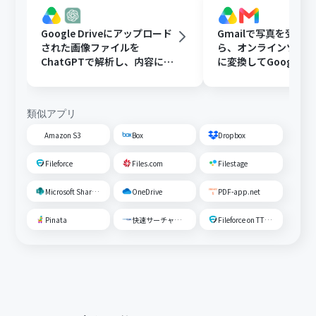
Google Driveにアップロード
Gmailで写真を受け
された画像ファイルを
ら、オンラインツール
ChatGPTで解析し、内容に応
に変換してGoogle Dr
じたフォルダに移動する
存する
類似アプリ
Amazon S3
Box
Dropbox
Fileforce
Files.com
Filestage
Microsoft SharePoint
OneDrive
PDF-app.net
Pinata
快速サーチャーGX
Fileforce on TTS Cloud