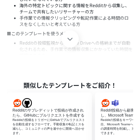
海外の特定トピックに関する情報をRedditから収集し、
チームで共有したいリサーチャーの方
手作業での情報クリッピングや転記作業による時間のロ
スをなくしたいと考えている方
■このテンプレートを使うメリット
Redditの投稿監視からGoogle Driveへの格納までが自動
化されるため、手作業での情報収集にかかっていた時間を
短縮できます。
手作業による情報のコピー＆ペーストミスや、重要な投稿
の見逃しといったヒューマンエラーを防ぎ、情報収集の精
度を高めます。
■フローボットの流れ
類似したテンプレートをご紹介！
はじめに、Reddit、Google スプレッドシート、Google
DriveをYoomと連携します。
次に、トリガーでRedditを選択し、「キーワードにマッ
Redditのサブレディットで投稿が作成され
Reddit投稿から顧客
チする投稿が行われたら」というアクションを設定しま
たら、GitHubにプルリクエストを作成する
し、Microsoft Team
す。
Redditの投稿をトリガーにGitHubでプルリクエスト
Redditの投稿をキーワー
次に、オペレーションでAI機能を選択し、取得した投稿内
を自動生成するフローです。手動収集や転記ミスを
出、Microsoft Team
減らし、コミュニティの声を速やかに開発へ活かせ
の調査時間を削減し、海外
容を「要約する」アクションを設定します。
ます。
できます。
続けて、オペレーションで書類発行機能を選択し、要約内