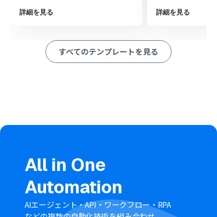
うにします。
詳細を見る
詳細を見る
最後に、オペレーションでOutlookの「自分のカレンダー
にイベントを登録する」を設定し、Notionの情報を基に
イベントを作成します。
すべてのテンプレートを見る
※「トリガー」：フロー起動のきっかけとなるアクション、「オ
ペレーション」：トリガー起動後、フロー内で処理を行うアク
ション
■このワークフローのカスタムポイント
Notionのトリガー設定では、連携の対象とするデータソ
ースのIDを任意で指定してください。
分岐機能の設定では、Outlookへのイベント登録を実行す
る条件を、Notionのプロパティ情報をもとに任意で設定
してください。
All in One
■
注意事項
Notion、OutlookのそれぞれとYoomを連携してくださ
Automation
い。
トリガーは5分、10分、15分、30分、60分の間隔で起動
間隔を選択できます。
AIエージェント・API・ワークフロー・RPA
プランによって最短の起動間隔が異なりますので、ご注意
などの複数の自動化技術を組み合わせ、