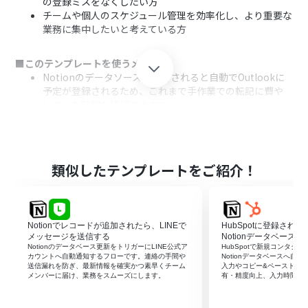
の登録ミスをなくしたい方
チームや個人のスケジュール管理を効率化し、より重要な
業務に集中したいと考えている方
■このテンプレートを使うメリット
Notionのデータソースが更新されると自動でOutlookに
予定が登録されるため、これまで手作業での転記に費や
していた時間を短縮できます。
手作業での情報入力をなくすことで、予定の登録漏れや日
時・内容の間違いといったヒューマンエラーの発生を防
ぎます。
類似したテンプレートをご紹介！
■フローボットの流れ
はじめに、OutlookとNotionをYoomと連携します。
次に、トリガーでNotionを選択し、「特定のデータソー
スのページが作成・更新されたら」というアクションを設
Notionでレコードが追加されたら、LINEで
HubSpotに登録され
定します。
メッセージを送信する
Notionデータベースへ
続いて、オペレーションでNotionの「レコードを取得す
Notionのデータベース更新をトリガーにLINE公式ア
HubSpotで新規コンタク
カウントへ自動通知するフローです。連絡の手間や
Notionデータベースへ自
る」アクションを設定し、トリガーで検知したページの情
送信漏れを防ぎ、最新情報を確実かつ素早くチーム
入力やコピー&ペーストを
報を取得します。
メンバーに届け、業務をスムーズにします。
有・精度向上、入力時間の
次に、オペレーションで「分岐する」アクションを設定
し、特定の条件に合致した場合のみ後続の処理に進むよ