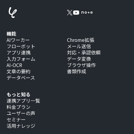
機能
AIワーカー
Chrome拡張
フローボット
メール送信
アプリ連携
対応・承認依頼
入力フォーム
データ変換
AI-OCR
ブラウザ操作
文章の要約
書類作成
データベース
もっと知る
連携アプリ一覧
料金プラン
ユーザーの声
セミナー
活用ナレッジ