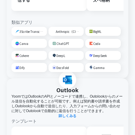
信する
スへ格納
類似アプリ
3Scribe Transcription
Anthropic（Claude）
BigML
Canva
ChatGPT
Coda
Cohere
DeepL
DeepSeek
Dify
DocsFold
Gamma
Outlook
YoomではOutlookのAPIとノーコードで連携し、Outolookからのメー
ル送信を自動化することが可能です。例えば契約書や請求書を作成
しOutolookから自動で送信したり、入力フォームからの問い合わせ
に対してOutolookで自動的に返信を行うことができます。
詳しくみる
テンプレート