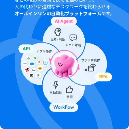
ください。
人の代わりに退屈なデスクワークを終わらせる
Microsoft365（旧Office365）には、家庭向けプランと一
オールインワンの自動化プラットフォーム
です。
般法人向けプラン（Microsoft365 Business）があり、一
般法人向けプランに加入していない場合には認証に失敗
する可能性があります。
分岐はミニプラン以上のプランでご利用いただける機能
（オペレーション）となっております。フリープランの場
合は設定しているフローボットのオペレーションはエラ
ーとなりますので、ご注意ください。
ミニプランなどの有料プランは、2週間の無料トライアル
を行うことが可能です。無料トライアル中には制限対象の
アプリや機能（オペレーション）を使用することができ
ます。