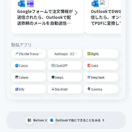
Googleフォームで注文情報が
OutlookでDWGフ
送信されたら、Outlookで配
信したら、オンライ
送依頼のメールを自動送信す
でPDFに変換してDisc
る
共有する
類似アプリ
3Scribe Transcription
Anthropic（Claude）
BigML
Canva
ChatGPT
Coda
Cohere
DeepL
DeepSeek
Dify
DocsFold
Gamma
×
Notion
Outlook
で他にできることをみる