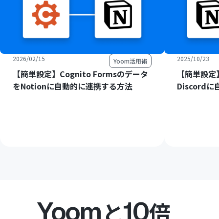
2026/02/15
2025/10/23
Yoom活用術
【簡単設定】Cognito Formsのデータ
【簡単設定】
をNotionに自動的に連携する方法
Discor
Yoom
10
と
倍