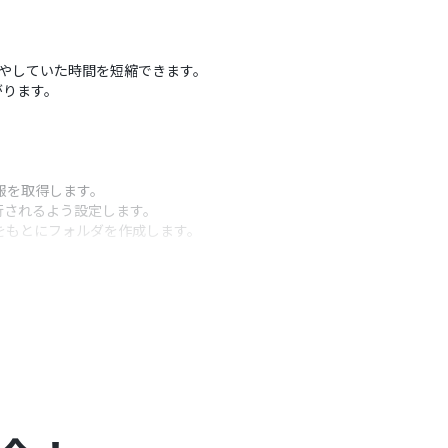
業に費やしていた時間を短縮できます。
がります。
報を取得します。
行されるよう設定します。
情報をもとにフォルダを作成します。
うアクション
取得した情報を動的に設定したりすることが可能で
ダを作成する」といったルールを自由にカスタマイズ
定したり、作成先のサイトやドライブを任意で指定したり