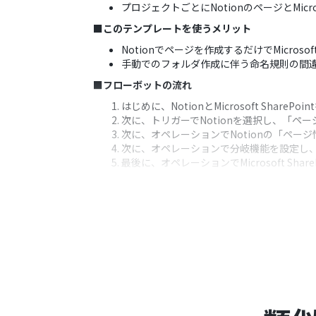
プロジェクトごとにNotionのページとMicro
■このテンプレートを使うメリット
Notionでページを作成するだけでMicro
手動でのフォルダ作成に伴う命名規則の間
■フローボットの流れ
はじめに、NotionとMicrosoft ShareP
次に、トリガーでNotionを選択し、「ペー
次に、オペレーションでNotionの「ペ
次に、オペレーションで分岐機能を設定し
最後に、オペレーションでMicrosoft 
※「トリガー」：フロー起動のきっかけとなるア
■このワークフローのカスタムポイント
Notionの各アクションでは、ページ情
す。
分岐機能では、Notionから取得したペ
できます。
Microsoft SharePointでフォ
できます。