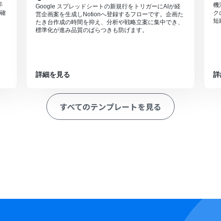
手
機
Google スプレッドシートの新規行をトリガーにAIが経
確
ク
営企画案を生成しNotionへ登録するフローです。企画た
短
たき台作成の時間を抑え、分析や戦略立案に集中でき、
標準化が進み品質のばらつきも防げます。
詳細を見る
詳
すべてのテンプレートを見る