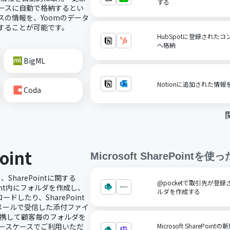
する
ベースに自動で格納するとい
スの情報を、Yoomのデータ
携することが可能です。
HubSpotに登録されたコ
へ格納
BigML
Notionに追加された情報
Coda
oint
Microsoft SharePoint
を使っ
、SharePointに関する
@pocketで取引先が登録された
int内にフォルダを作成し、
ルダを作成する
したり、SharePoint
メールで受信した添付ファイ
と連携して顧客毎のフォルダを
なユースケースでご利用いただ
Microsoft ShareP