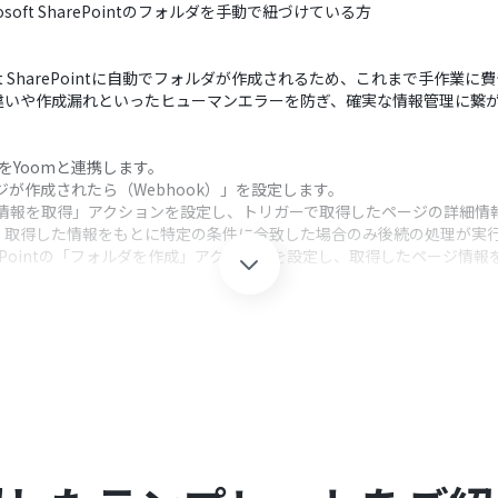
soft SharePointのフォルダを手動で紐づけている方
soft SharePointに自動でフォルダが作成されるため、これまで手作
違いや作成漏れといったヒューマンエラーを防ぎ、確実な情報管理に繋
ointをYoomと連携します。
ジが作成されたら（Webhook）」を設定します。
ージ情報を取得」アクションを設定し、トリガーで取得したページの詳細情
、取得した情報をもとに特定の条件に合致した場合のみ後続の処理が実
SharePointの「フォルダを作成」アクションを設定し、取得したページ
クション、「オペレーション」：トリガー起動後、フロー内で処理を行
報の取得対象を指定したり、任意の項目に固定値や前のオペレーションで
ージのタイトルやプロパティ情報に基づき、「特定の条件下でのみフォル
ルダを作成するアクションでは、フォルダ名にNotionのページタイトルを設