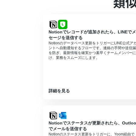
類
■注意事項
Notion、Microsoft SharePoint
分岐はミニプラン以上のプランでご利用い
エラーとなりますので、ご注意ください。
ミニプランなどの有料プランは、2週間の
Notionでレコードが追加されたら、LINEで
ができます。
セージを送信する
Microsoft365（旧Office365）に
Notionのデータベース更新をトリガーにLINE公式ア
に失敗する可能性があります。
ントへ自動通知するフローです。連絡の手間や送信漏
を防ぎ、最新情報を確実かつ素早くチームメンバーに
け、業務をスムーズにします。
詳細を見る
Notionでステータスが更新されたら、Outloo
でメールを送信する
Notionのステータス更新をトリガーに、Yoom経由で