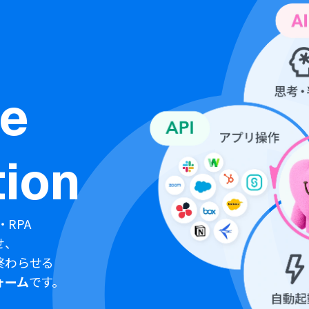
ne
ion
・RPA
せ、
終わらせる
ォーム
です。