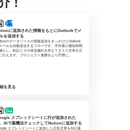
介！
合は設定しているフローボットのオペレーションは
アプリや機能（オペレーション）を使用すること
otionに追加された情報をもとにOutlookでメ
ルを送信する
）があり、一般法人向けプランに加入していない場合には認証
otionのデータソースの情報追加をきっかけにOutlook
メールを自動送信するフローです。手作業の通知時間
減らし、転記ミスや送信漏れを抑えてタスク共有を正
に行えます。プロジェクト連携をより円滑に。
細を見る
oogle スプレッドシートに行が追加された
、AIで薬機法チェックしてNotionに追加する
oogle スプレッドシートに追加した広告文章をAIが薬