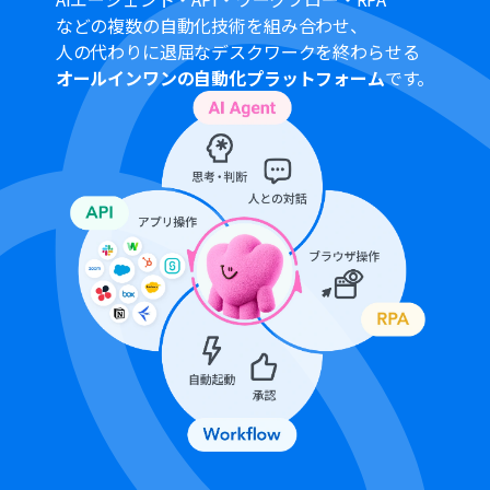
OCR機能では、読み取りたいファイルのどの部分のテキ
などの複数の自動化技術を組み合わせ、
ストを抽出するか、項目を任意で設定してください
人の代わりに退屈なデスクワークを終わらせる
Google スプレッドシートへの追加アクションでは、書き
オールインワンの自動化プラットフォーム
です。
込み先のスプレッドシート、シート、テーブルの範囲など
を任意で指定してください
■注意事項
Google Drive、Google スプレッドシートのそれぞれと
Yoomを連携してください。
「同じ処理を繰り返す」オペレーション間の操作は、チ
ームプラン・サクセスプランでのみご利用いただける機能
となっております。フリープラン・ミニプランの場合は設
定しているフローボットのオペレーションやデータコネ
クトはエラーとなりますので、ご注意ください。
チームプランやサクセスプランなどの有料プランは、2週
間の無料トライアルを行うことが可能です。無料トライア
ル中には制限対象のアプリや機能（オペレーション）を
使用することができます。
ダウンロード可能なファイル容量は最大300MBまでで
す。アプリの仕様によっては300MB未満になる可能性が
あるので、ご注意ください。
トリガー、各オペレーションでの取り扱い可能なファイ