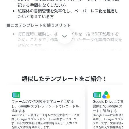
記する手間をなくしたい方
紙媒体の書類管理を効率化し、ペーパーレス化を推進し
たいと考えている方
■このテンプレートを使うメリット
毎日定時に起動し、複数ファイルを一括でOCR処理する
ため、これまで手作業で行っていたデータ化業務の時間を
短縮できます
システムが自動でテキストを抽出し転記するので、手入力
による転記ミスや読み取り漏れといったヒューマンエラ
ーを防ぎます
■フローボットの流れ
類似したテンプレートをご紹介！
はじめに、Google DriveとGoogle スプレッドシートを
Yoomと連携します
次に、トリガーでスケジュールトリガーを選択し、毎日決
まった時間など、フローを起動させたい日時を設定します
フォームの受信内容を文字コードに変換
Google Driveに文
オペレーションで、Google Driveの「特定フォルダ内の
し、Google スプレッドシートでレコードを
要約してGoogle ス
ファイル・フォルダの一覧を取得」アクションを設定し、
追加する
ートに追加する
対象のフォルダを指定します
Yoomフォーム受付データをAIで指定文字コードに変
Google Driveに追加さ
次に、繰り返し処理機能を設定し、3で取得したファイル
換しGoogle スプレッドシートへ追加するフローで
要約し、Google スプレ
す。転記や文字化け対応の手間を減らし、入力ミス
フローです。文書確認や転
一覧を一つずつ処理するようにします
を抑えて作業を効率化します。
ミスを抑えて情報共有を早