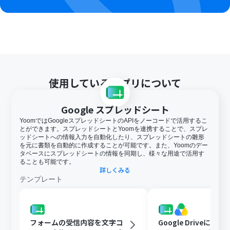
ル容量の詳細は下記をご参照ください。
https://intercom.help/yoom/ja/articles/9413924
OCRまたは音声を文字起こしするAIオペレーションはチ
ームプラン・サクセスプランでのみご利用いただける機能
となっております。フリープラン・ミニプランの場合は設
定しているフローボットのオペレーションはエラーとな
りますので、ご注意ください。
チームプランやサクセスプランなどの有料プランは、2週
使用しているアプリについて
間の無料トライアルを行うことが可能です。無料トライア
ル中には制限対象のアプリやAI機能（オペレーション）を
使用することができます。
Google スプレッドシート
OCRデータは6,500文字以上のデータや文字が小さい場合
YoomではGoogleスプレッドシートのAPIをノーコードで活用するこ
などは読み取れない場合があるので、ご注意ください。
とができます。スプレッドシートとYoomを連携することで、スプレ
オペレーション数が5つを越えるフローボットを作成する
ッドシートへの情報入力を自動化したり、スプレッドシートの雛形
際は、ミニプラン以上のプランで設定可能です。フリープ
を元に書類を自動的に作成することが可能です。また、Yoomのデー
タベースにスプレッドシートの情報を同期し、様々な用途で活用す
ランの場合はフローボットが起動しないため、ご注意く
ることも可能です。
ださい。
詳しくみる
テンプレート
フォームの受信内容を文字コ
Google Driveに文