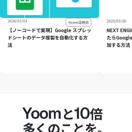
2026/02/03
2025/03/26
Yoom活用術
【ノーコードで実現】Google スプレッ
NEXT E
ドシートのデータ複製を自動化する方
たらGoog
法
加する方法
Yoom
10
と
倍
多くのことを。