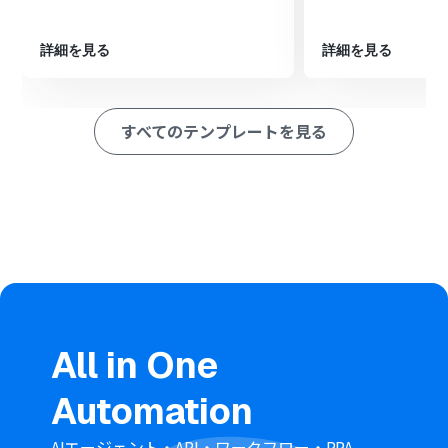
繰り返し処理の中で、Google Driveの「ファイルをダウ
ンロードする」アクションと、OCR機能の「任意の画像や
PDFを読み取る」アクションを設定します
詳細を見る
詳細を見る
最後に、Google スプレッドシートの「レコードを追加す
る」アクションを設定し、5で読み取ったテキストデータ
を指定のシートに追加します
すべてのテンプレートを見る
※「トリガー」：フロー起動のきっかけとなるアクション、「オ
ペレーション」：トリガー起動後、フロー内で処理を行うアク
ション
■このワークフローのカスタムポイント
スケジュールトリガーの設定では、フローを起動したい曜
日や時間などを任意で設定してください
Google Driveでファイル一覧を取得するアクションで
は、対象としたいフォルダのIDを任意で指定してくださ
い
繰り返し処理では、前段のオペレーションで取得したフ
All in One
ァイル一覧の情報を変数として用い、処理の条件を任意
で設定できます
Automation
Google Driveでファイルをダウンロードする際、ファイ
ルIDは固定値だけでなく、前段で取得した情報を変数と
して設定することも可能です
AIエージェント・API・ワークフロー・RPA