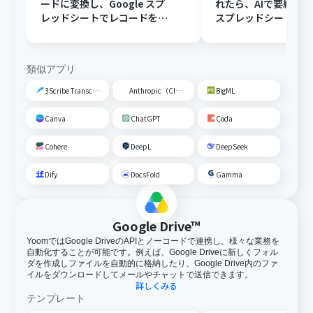
ードに変換し、Google スプ
れたら、AIで要約してG
レッドシートでレコードを追
スプレッドシートの
加する
トに追加する
類似アプリ
3Scribe Transcription
Anthropic（Claude）
BigML
Canva
ChatGPT
Coda
Cohere
DeepL
DeepSeek
Dify
DocsFold
Gamma
Google Drive™
YoomではGoogle DriveのAPIとノーコードで連携し、様々な業務を
自動化することが可能です。例えば、Google Driveに新しくフォル
ダを作成しファイルを自動的に格納したり、Google Drive内のファ
イルをダウンロードしてメールやチャットで送信できます。
詳しくみる
テンプレート