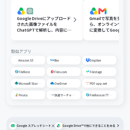
Google Driveにアップロード
Gmailで写真を受け
された画像ファイルを
ら、オンラインツール
ChatGPTで解析し、内容に応
に変換してGoogle Dr
じたフォルダに移動する
存する
類似アプリ
Amazon S3
Box
Dropbox
Fileforce
Files.com
Filestage
Microsoft SharePoint
OneDrive
PDF-app.net
Pinata
快速サーチャーGX
Fileforce on TTS Cloud
×
Google スプレッドシート
Google Drive™
で他にできることをみる