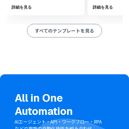
ション
■このワークフローのカスタムポイント
詳細を見る
詳細を見る
フォームトリガーは、テキストボックスや選択式など、用
途に合わせて任意の項目や回答種別を設定できます。
OpenAIに指示を出すプロンプトは自由にカスタマイズが
すべてのテンプレートを見る
可能なため、回答の要約だけでなく、緊急度の判定や内
容の分類といった処理も実行できます。
Asanaでタスクを追加するプロジェクトやセクションは任
意で指定してください。また、タスクの担当者や期限、
詳細情報には、フォームの回答内容やOpenAIの分析結果
といった値を動的に埋め込むことが可能です。
■注意事項
OpenAI、AsanaのそれぞれとYoomを連携してくださ
い。
ChatGPT（OpenAI）のアクションを実行するには、
OpenAIのAPI有料プラン
の契約（APIが使用されたときに
All in One
支払いができる状態）が必要です。
ChatGPTのAPI利用はOpenAI社が有料で提供しており、
Automation
API疎通時のトークンにより従量課金される仕組みとなっ
ています。そのため、API使用時にお支払いが行える状況
でない場合エラーが発生しますのでご注意ください。
AIエージェント・API・ワークフロー・RPA
などの複数の自動化技術を組み合わせ、