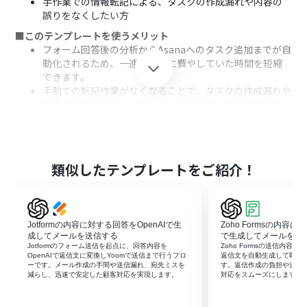
手作業での情報転記による、タスクの作成漏れや内容の
誤りをなくしたい方
■このテンプレートを使うメリット
フォーム回答後の分析からAsanaへのタスク追加までが自
動化されるため、一連の対応に費やしていた時間を短縮
できます。
手動での転記作業がなくなることで、タスクの作成漏れや
内容の入力ミスといったヒューマンエラーの発生を防ぎ
ます。
■フローボットの流れ
はじめに、OpenAIとAsanaをYoomと連携します。
次に、トリガーで「フォームトリガー」を設定し、フォー
類似したテンプレートをご紹介！
ムに回答が送信されたらフローが起動するようにします。
次に、オペレーションでOpenAIの「テキストの生成
（Chat completion）」アクションを選択し、フォーム
の回答内容を要約・分析するよう設定します。
Jotformの内容に対する回答をOpenAIで生
Zoho Formsの内容に
最後に、オペレーションでAsanaの「タスクを追加」アク
成してメールを送信する
で生成してメールを送
ションを設定し、前のステップでOpenAIが生成したテキ
Jotformのフォーム送信を起点に、回答内容を
Zoho Formsの送信内容を
OpenAIで返信文に変換しYoomで送信まで行うフロ
返信文を自動生成して即時
スト情報をもとにタスクを作成します。
ーです。メール作成の手間や送信漏れ、宛先ミスを
す。返信作成の負担や送信
減らし、迅速で安定した顧客対応を実現します。
対応をスムーズにします。
※「トリガー」：フロー起動のきっかけとなるアクション、「オ
ペレーション」：トリガー起動後、フロー内で処理を行うアク