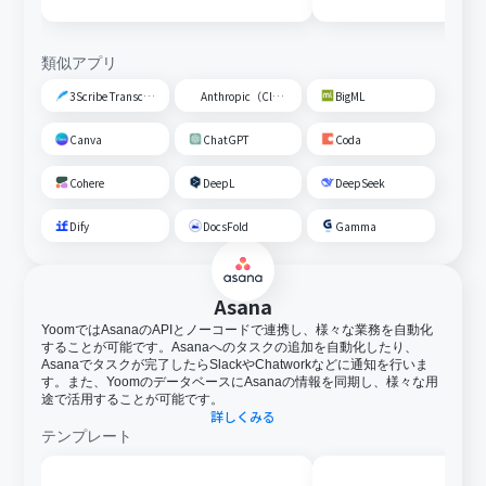
類似アプリ
3Scribe Transcription
Anthropic（Claude）
BigML
Canva
ChatGPT
Coda
Cohere
DeepL
DeepSeek
Dify
DocsFold
Gamma
Asana
YoomではAsanaのAPIとノーコードで連携し、様々な業務を自動化
することが可能です。Asanaへのタスクの追加を自動化したり、
Asanaでタスクが完了したらSlackやChatworkなどに通知を行いま
す。また、YoomのデータベースにAsanaの情報を同期し、様々な用
途で活用することが可能です。
詳しくみる
テンプレート