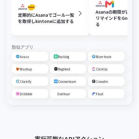
Asanaの期限が近い
定期的にAsanaでゴール一覧
リマインドをGmail
を取得しkintoneに追加する
る
類似アプリ
Avaza
Backlog
Bizer team
Brushup
BugHerd
ClickUp
Clockify
Connecteam
Crowdin
Dribbble
Everhour
Float