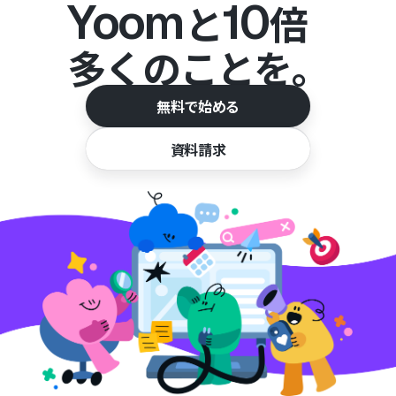
Yoom
10
と
倍
多くのことを。
無料で始める
資料請求