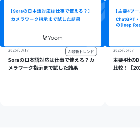
2026/03/17
2025/05/07
AI最新トレンド
Soraの日本語対応は仕事で使える？カ
主要4社のDe
メラワーク指示まで試した結果
比較！【20