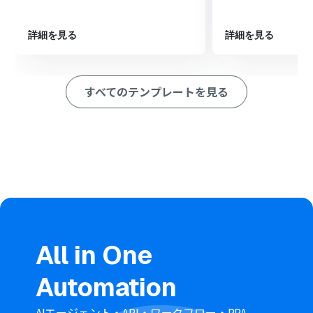
め、オペレーションで「同じ処理を繰り返す」を設定し
ます。
最後に、繰り返し処理の中でSendGridの「コンタクトリ
詳細を見る
詳細を見る
ストに新規コンタクトを追加」アクションを設定し、
Google スプレッドシートから取得した情報を紐付けま
す。
すべてのテンプレートを見る
※「トリガー」：フロー起動のきっかけとなるアクション、「オ
ペレーション」：トリガー起動後、フロー内で処理を行うアク
ション
■このワークフローのカスタムポイント
スケジュールトリガーでは、このワークフローを起動した
い頻度（毎日、毎週、毎月など）を任意で設定してくだ
さい。
Google スプレッドシートの「複数のレコードを取得す
る」アクションでは、取得対象としたい任意のスプレッド
シートIDとシート名（タブ名）を設定してください。
All in One
SendGridの「コンタクトリストに新規コンタクトを追
加」アクションでは、コンタクトを追加したい任意のリス
Automation
トIDを設定してください。
■注意事項
AIエージェント・API・ワークフロー・RPA