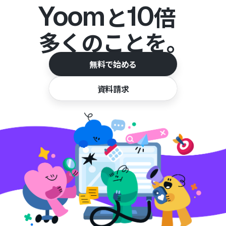
Yoom
10
と
倍
多くのことを。
無料で始める
資料請求