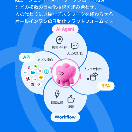
SendGrid、Google スプレッドシートのそれぞれとYoom
などの複数の自動化技術を組み合わせ、
を連携してください。
人の代わりに退屈なデスクワークを終わらせる
「同じ処理を繰り返す」オペレーション間の操作は、チ
オールインワンの自動化プラットフォーム
です。
ームプラン・サクセスプランでのみご利用いただける機能
となっております。フリープラン・ミニプランの場合は設
定しているフローボットのオペレーションやデータコネ
クトはエラーとなりますので、ご注意ください。
チームプランやサクセスプランなどの有料プランは、2週
間の無料トライアルを行うことが可能です。無料トライア
ル中には制限対象のアプリや機能（オペレーション）を
使用することができます。