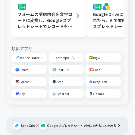
フォームの受信内容を文字コ
Google Driveに文
ードに変換し、Google スプ
れたら、AIで要約してG
レッドシートでレコードを追
スプレッドシートの
加する
トに追加する
類似アプリ
3Scribe Transcription
Anthropic（Claude）
BigML
Canva
ChatGPT
Coda
Cohere
DeepL
DeepSeek
Dify
DocsFold
Gamma
×
SendGrid
Google スプレッドシート
で他にできることをみる