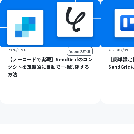
2026/02/16
2026/03/09
Yoom活用術
【ノーコードで実現】SendGridのコン
【簡単設定】
タクトを定期的に自動で一括削除する
SendGr
方法