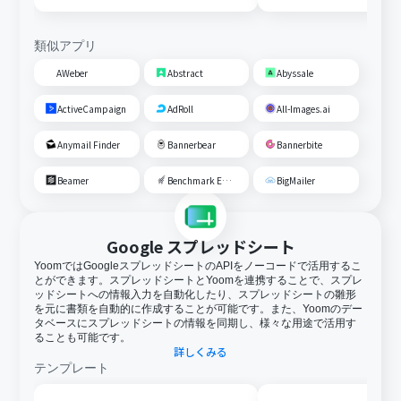
類似アプリ
AWeber
Abstract
Abyssale
ActiveCampaign
AdRoll
All-Images.ai
Anymail Finder
Bannerbear
Bannerbite
Beamer
Benchmark Email
BigMailer
Google スプレッドシート
YoomではGoogleスプレッドシートのAPIをノーコードで活用するこ
とができます。スプレッドシートとYoomを連携することで、スプレ
ッドシートへの情報入力を自動化したり、スプレッドシートの雛形
を元に書類を自動的に作成することが可能です。また、Yoomのデー
タベースにスプレッドシートの情報を同期し、様々な用途で活用す
ることも可能です。
詳しくみる
テンプレート