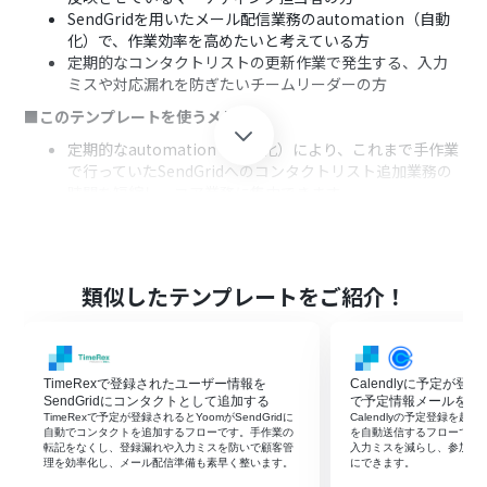
SendGridを用いたメール配信業務のautomation（自動
化）で、作業効率を高めたいと考えている方
定期的なコンタクトリストの更新作業で発生する、入力
ミスや対応漏れを防ぎたいチームリーダーの方
■このテンプレートを使うメリット
定期的なautomation（自動化）により、これまで手作業
で行っていたSendGridへのコンタクトリスト追加業務の
時間を短縮し、コア業務に集中できます。
システムが自動で処理を行うため、手作業によるメール
アドレスの転記ミスや、コンタクトの追加漏れといった
ヒューマンエラーの防止に繋がります。
■フローボットの流れ
類似したテンプレートをご紹介！
はじめに、Google スプレッドシートとSendGridをYoom
と連携します。
次に、トリガーでスケジュールトリガーを選択し、フロー
TimeRexで登録されたユーザー情報を
Calendlyに予定が登録
ボットを起動したい任意のスケジュールを設定します。
SendGridにコンタクトとして追加する
で予定情報メールを自
次に、オペレーションでGoogle スプレッドシートの「複
TimeRexで予定が登録されるとYoomがSendGridに
Calendlyの予定登録を起点
数のレコードを取得する」を選択し、対象のスプレッド
自動でコンタクトを追加するフローです。手作業の
を自動送信するフローです
転記をなくし、登録漏れや入力ミスを防いで顧客管
入力ミスを減らし、参加者
シートを設定します。
理を効率化し、メール配信準備も素早く整います。
にできます。
その後、取得したレコードの数だけ処理を繰り返すた