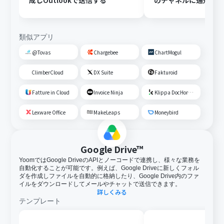
成しOutlookで送信する
のチャネルに通知す
類似アプリ
@Tovas
Chargebee
ChartMogul
ClimberCloud
DX Suite
Fakturoid
Fatture in Cloud
Invoice Ninja
Klippa DocHorizon
Lexware Office
MakeLeaps
Moneybird
Google Drive™
YoomではGoogle DriveのAPIとノーコードで連携し、様々な業務を
自動化することが可能です。例えば、Google Driveに新しくフォル
ダを作成しファイルを自動的に格納したり、Google Drive内のファ
イルをダウンロードしてメールやチャットで送信できます。
詳しくみる
テンプレート