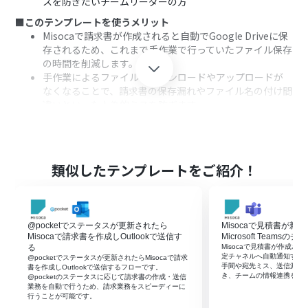
スを防ぎたいチームリーダーの方
■このテンプレートを使うメリット
Misocaで請求書が作成されると自動でGoogle Driveに保
存されるため、これまで手作業で行っていたファイル保存
の時間を削減します。
手作業によるファイルのダウンロードやアップロードが
なくなることで、請求書の保存漏れやファイル名の付け間
違いといった人為的ミスを防ぎます。
■フローボットの流れ
はじめに、MisocaとGoogle DriveをYoomと連携しま
す。
次に、トリガーでMisocaを選択し、「請求書が新たに作
類似したテンプレートをご紹介！
成されたら」というアクションを設定します。
続いて、オペレーションでMisocaの「請求書PDFを取
得」アクションを設定し、トリガーで作成された請求書の
情報を取得します。
@pocketでステータスが更新されたら
Misocaで見積書が新
最後に、オペレーションでGoogle Driveの「ファイルを
Misocaで請求書を作成しOutlookで送信す
Microsoft Teams
アップロードする」アクションを設定し、取得した請求書
る
Misocaで見積書が作成されるとM
定チャネルへ自動通知する
@pocketでステータスが更新されたらMisocaで請求
PDFをアップロードします。
手間や宛先ミス、送信漏れ
書を作成しOutlookで送信するフローです。
き、チームの情報連携をス
@pocketのステータスに応じて請求書の作成・送信
※「トリガー」：フロー起動のきっかけとなるアクション、「オ
業務を自動で行うため、請求業務をスピーディーに
ペレーション」：トリガー起動後、フロー内で処理を行うアク
行うことが可能です。‍