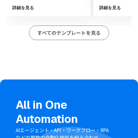
ション
■このワークフローのカスタムポイント
詳細を見る
詳細を見る
Google Driveにファイルをアップロードする設定では、
任意の保存先フォルダを指定できます。案件ごとや月ごと
にフォルダを分けるといった運用も可能です。
すべてのテンプレートを見る
アップロードする際のファイル名は、固定の文字列だけ
でなく、Misocaから取得した請求書番号や取引先名など
の情報と組み合わせて動的に設定できます。
■注意事項
Misoca、Google DriveのそれぞれとYoomを連携してく
ださい。
トリガーは5分、10分、15分、30分、60分の間隔で起動
間隔を選択できます。
プランによって最短の起動間隔が異なりますので、ご注意
ください。
ダウンロード可能なファイル容量は最大300MBまでで
All in One
す。アプリの仕様によっては300MB未満になる可能性が
あるので、ご注意ください。
Automation
トリガー、各オペレーションでの取り扱い可能なファイ
ル容量の詳細は「
ファイルの容量制限について
」をご参
照ください。
AIエージェント・API・ワークフロー・RPA
などの複数の自動化技術を組み合わせ、