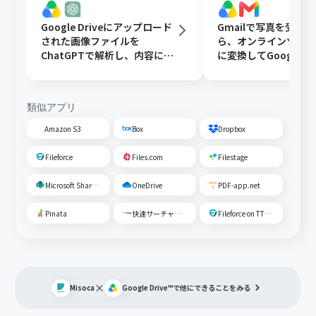
Google Driveにアップロード
Gmailで写真を受け
された画像ファイルを
ら、オンラインツール
ChatGPTで解析し、内容に応
に変換してGoogle Dr
じたフォルダに移動する
存する
類似アプリ
Amazon S3
Box
Dropbox
Fileforce
Files.com
Filestage
Microsoft SharePoint
OneDrive
PDF-app.net
Pinata
快速サーチャーGX
Fileforce on TTS Cloud
×
Misoca
Google Drive™
で他にできることをみる