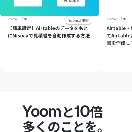
2025/03/26
2025/03/26
Yoom活用術
【簡単設定】Airtableのデータをもと
Airtable
にMisocaで見積書を自動作成する方法
てAirtab
書を作成して
Yoom
10
と
倍
多くのことを。