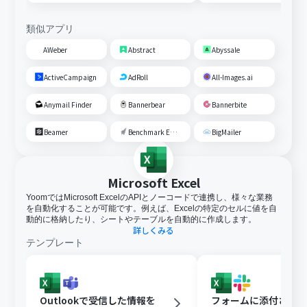
類似アプリ
AWeber
Abstract
Abyssale
ActiveCampaign
AdRoll
All-Images.ai
Anymail Finder
Bannerbear
Bannerbite
Beamer
Benchmark Email
BigMailer
Microsoft Excel
YoomではMicrosoft ExcelのAPIとノーコードで連携し、様々な業務
を自動化することが可能です。例えば、Excelの特定のセルに値を自
動的に格納したり、シートやテーブルを自動的に作成します。
詳しくみる
テンプレート
Outlookで受信した情報を
フォームに添付された