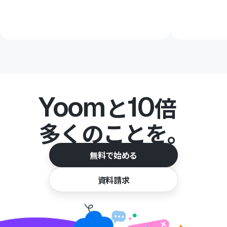
Yoom
10
と
倍
多くのことを。
無料で始める
資料請求