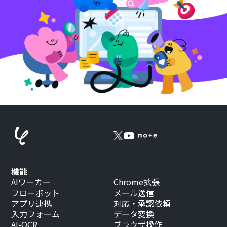
機能
AIワーカー
Chrome拡張
フローボット
メール送信
アプリ連携
対応・承認依頼
入力フォーム
データ変換
AI-OCR
ブラウザ操作