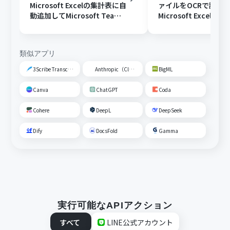
Microsoft Excelの集計表に自
ァイルをOCRで読み
動追加してMicrosoft Teams
Microsoft Excelに
に通知する
Slackに通知する
類似アプリ
3Scribe Transcription
Anthropic（Claude）
BigML
Canva
ChatGPT
Coda
Cohere
DeepL
DeepSeek
Dify
DocsFold
Gamma
実行可能なAPIアクション
すべて
LINE公式アカウント