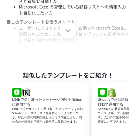
スト管理を目指す方
Microsoft Excelで管理している顧客リストへの情報入力
を自動化したい方
■このテンプレートを使うメリット
ユーザーにブロックされた際、自動でMicrosoft Excelに
記録されるため、これまで手作業で行っていた監視やリス
ト更新の時間を削減できます。
手作業による確認漏れや転記ミスを防ぎ、ブロックされた
ユーザー情報を正確に蓄積することで、顧客リストの精度
を保つことに繋がります。
■フローボットの流れ
はじめに、LINE公式アカウントとMicrosoft Excelを
類似したテンプレートをご紹介！
Yoomと連携します。
次に、トリガーでLINE公式アカウントを選択し、「ユー
ザーがブロックしたら」というアクションを設定します。
最後に、オペレーションでMicrosoft Excelの「レコード
LINEで受け取ったメッセージ内容をNotion
Shopifyで商品情報が
を追加する」アクションを設定し、ブロックしたユーザー
に追加する
自動で通知する
の情報を指定のファイルに記録するように設定します。
LINE公式アカウントで受け取ったメッセージを自動
Shopifyへの新規商品登録
でNotionデータベースに登録するワークフローで
でLINEグループへ自動メ
す。転記作業の時間削減と入力ミス防止により、問
す。入力の二度手間をなく
※「トリガー」：フロー起動のきっかけとなるアクション、「オ
い合わせ情報を正確かつ効率的に集約できます。
正確に共有できます。
ペレーション」：トリガー起動後、フロー内で処理を行うアク
ション