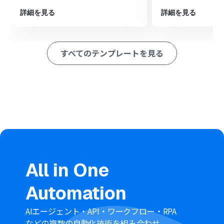
■このワークフローのカスタムポイント
Microsoft Excelでレコードを追加するアクションを設定
詳細を見る
詳細を見る
する際に、情報を記録したいファイルやシートを任意で
指定することが可能です。運用している管理表などに合わ
せて設定してください。
すべてのテンプレートを見る
■注意事項
LINE公式アカウント、Microsoft Excelのそれぞれと
Yoomを連携してください。
Microsoft365（旧Office365）には、家庭向けプランと一
般法人向けプラン（Microsoft365 Business）があり、一
般法人向けプランに加入していない場合には認証に失敗
する可能性があります。
Microsoft Excelのデータベースを操作するオペレーショ
ンの設定に関しては「
【Excel】データベースを操作する
オペレーションの設定に関して
」をご参照ください
All in One
Automation
AIエージェント・API・ワークフロー・RPA
などの複数の自動化技術を組み合わせ、