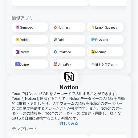
類似アプリ
Gumroad
Hotmart
Lemon Squeezy
Paddle
Paid
Paystack
Paysys
ProAbono
Recurly
Stripe
UnivaPay
日本システム収納
Notion
YoomではNotionのAPIをノーコードで活用することができます。
YoomとNotionを連携することで、Notionデータベースの情報を自動
的に取得・更新したり、入力フォームの情報をNotionのデータベー
スに自動で格納するといったことが可能です。また、Notionのデー
タベースの情報を、Yoomのデータベースに集約・同期し、様々な
SaaSと自由に連携することが可能です。
詳しくみる
テンプレート