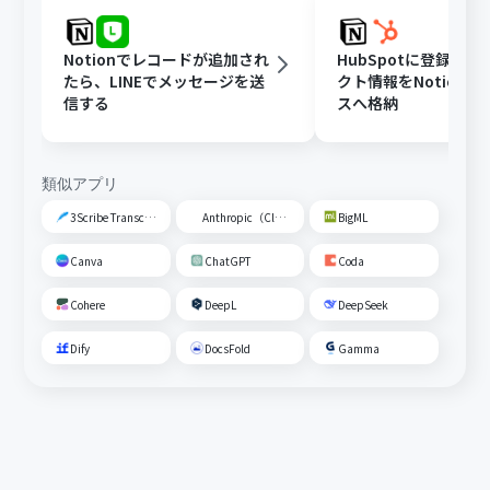
Notionでレコードが追加され
HubSpotに登録さ
たら、LINEでメッセージを送
クト情報をNotion
信する
スへ格納
類似アプリ
3Scribe Transcription
Anthropic（Claude）
BigML
Canva
ChatGPT
Coda
Cohere
DeepL
DeepSeek
Dify
DocsFold
Gamma