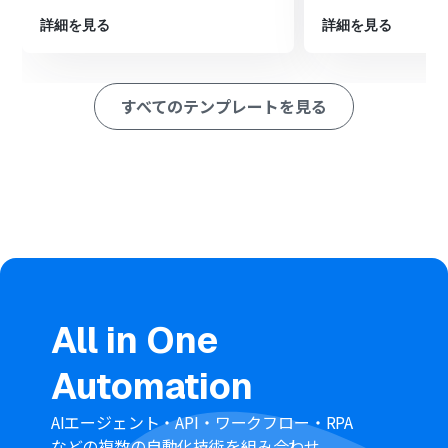
ション
■このワークフローのカスタムポイント
詳細を見る
詳細を見る
Notionでレコードを追加するアクションを設定する際
に、対象とするデータベースを任意で設定してください。
また、Squareから取得した情報（予約日時、サービス内
すべてのテンプレートを見る
容、顧客名など）の中から、Notionのどの項目にどのデ
ータを追加するかを自由に設定できます。
■注意事項
SquareとNotionのそれぞれとYoomを連携してくださ
い。
All in One
Automation
AIエージェント・API・ワークフロー・RPA
などの複数の自動化技術を組み合わせ、