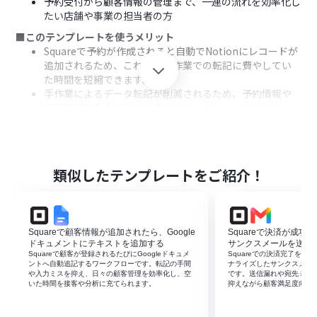
予約受付から顧客情報の管理まで、一連の流れを効率化し
たい店舗や事業の担当者の方
■このテンプレートを使うメリット
Squareで予約が作成されると自動でNotionにレコードが
追加されるため、これまで手作業での転記に費やしてい
た時間を短縮できます。
手作業によるデータ転記が削減されるため、予約情報や
顧客情報の入力間違いや漏れといったヒューマンエラー
のリスク軽減に繋がります。
■フローボットの流れ
はじめに、SquareとNotionをYoomと連携します。
次に、トリガーでSquareを選択し、「予約が作成された
類似したテンプレートをご紹介！
ら」というアクションを設定します。
次に、オペレーションでSquareの「特定の顧客情報を取
得」アクションを設定し、予約情報に紐づく顧客データを
取得します。
Squareで顧客情報が追加されたら、Google
Squareで決済が成功し
最後に、オペレーションでNotionの「レコードを追加す
ドキュメントにテキストを追加する
サンクスメールを送信
る」アクションを設定し、取得した予約情報や顧客情報を
Squareで顧客が登録されるたびにGoogleドキュメ
Squareでの決済完了をきっ
ントへ自動追記するワークフローです。転記の手間
ナライズしたサンクスメー
データベースに追加します。
や入力ミスを抑え、日々の顧客管理を効率化し、空
です。送信漏れや宛先ミス
いた時間を接客や分析に充てられます。
抑えながら顧客満足度向上
※「トリガー」：フロー起動のきっかけとなるアクション、「オ
ペレーション」：トリガー起動後、フロー内で処理を行うアク