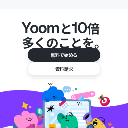
Yoom
10
と
倍
多くのことを。
無料で始める
資料請求