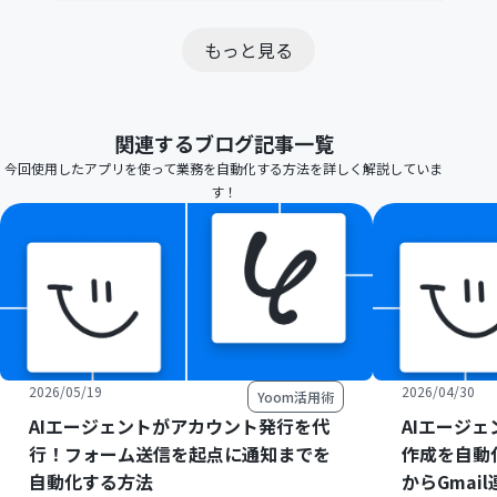
もっと見る
関連するブログ記事一覧
今回使用したアプリを使って業務を自動化する方法を詳しく解説していま
す！
2026/05/19
2026/04/30
Yoom活用術
AIエージェントがアカウント発行を代
AIエージ
行！フォーム送信を起点に通知までを
作成を自動
自動化する方法
からGmai