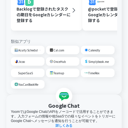
Backlogで登録されたタスク
@pocketで登録さ
の期日をGoogleカレンダーに
Googleカレンダー
登録する
録する
類似アプリ
Acuity Scheduling
Cal.com
Calendly
Jicoo
OnceHub
Simplybook.me
SuperSaaS
Teamup
TimeRex
YouCanBookMe
Google Chat
YoomではGoogle ChatのAPIをノーコードで活用することができま
す。入力フォームの情報や他SaaSでの様々なイベントをトリガーに
Google Chatへメッセージを通知を行うことが可能です。
詳しくみる