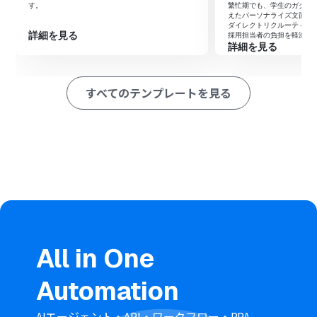
す。
繁忙期でも、学生のガクチ
ュアルを作成し、Google カレンダー、Gmail、Google
えたパーソナライズ文面を
Chatを使用ツールとして設定します。
ダイレクトリクルーティン
詳細を見る
採用担当者の負担を軽減し
詳細を見る
※「トリガー」：フロー起動のきっかけとなるアクション、「オ
ペレーション」：トリガー起動後、フロー内で処理を行うアク
ション
すべてのテンプレートを見る
■このワークフローのカスタムポイント
Gmailのトリガー設定では、調整依頼を検知したい特定の
キーワード（例：「商談」、「面談希望」など）を任意
に設定してください。
AIワーカーのマニュアルにて、抽出する時間（例：月曜日
から金曜日までの09:00〜18:00）や、会議の所要時間を
調整することが可能です。
■注意事項
Gmail、Googleカレンダー、Google ChatとYoomを連
All in One
携してください。AIワーカー内で使用するツール（アプ
リ）についてもマイアプリ連携が必要です。
Automation
トリガーは5分、10分、15分、30分、60分の間隔で起動
間隔を選択できます。プランによって最短の起動間隔が異
なりますので、ご注意ください。
AIエージェント・API・ワークフロー・RPA