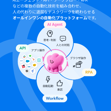
AIワーカーの基本設定は「
【AIワーカー】基本的な設定方
などの複数の自動化技術を組み合わせ、
法
」をご参照ください。
人の代わりに退屈なデスクワークを終わらせる
AIワーカーの同時実行数・作成可能なAIワーカー数・利用
オールインワンの自動化プラットフォーム
です。
可能なAIモデルはご契約中のプランによって異なります。
AIワーカー内でご利用いただけるアプリやオペレーション
等はフローボットの利用制限と同様です。
AIワーカーは、テスト実行でも本番実行と同様にタスクを
消費しますのでご注意ください。詳細は「
【AIワーカー】
タスク実行数の計算方法
」ご参照ください。
AIワーカーはマニュアルを詳細に設定することで適切な処
理を実行しやすくなります。詳細は「
【AIワーカー】マニ
ュアルの作成方法
」をご参照ください。