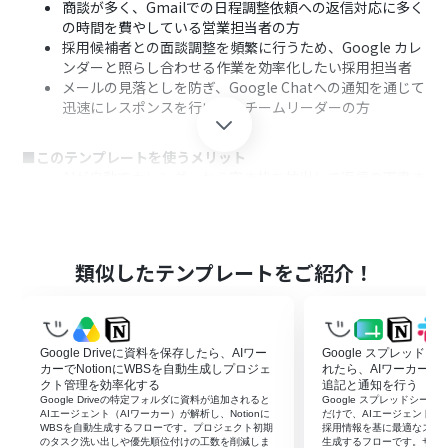
商談が多く、Gmailでの日程調整依頼への返信対応に多く
の時間を費やしている営業担当者の方
採用候補者との面談調整を頻繁に行うため、Google カレ
ンダーと照らし合わせる作業を効率化したい採用担当者
メールの見落としを防ぎ、Google Chatへの通知を通じて
迅速にレスポンスを行いたいチームリーダーの方
■このテンプレートを使うメリット
AIが自動でカレンダーから空き枠を抽出して返信の下書き
を作成するため、日程調整に要する時間と手間を削減で
きます。
手動でのカレンダー確認や日程の書き出しが不要になる
ため、ダブルブッキングや入力ミスといったヒューマン
類似したテンプレートをご紹介！
エラーを防止します。
■フローボットの流れ
はじめに、Gmail、Google カレンダー、Google Chatを
Google Driveに資料を保存したら、AIワー
Google スプレッド
Yoomと連携します。
カーでNotionにWBSを自動生成しプロジェ
れたら、AIワーカーで
次に、トリガーで、Gmailの「特定のキーワードに一致す
クト管理を効率化する
追記と通知を行う
Google Driveの特定フォルダに資料が追加されると
Google スプレッドシー
るメールを受信したら」というアクションを設定します。
AIエージェント（AIワーカー）が解析し、Notionに
だけで、AIエージェント（AI
最後に、AIワーカーで、Google カレンダーから空き時間
WBSを自動生成するフローです。プロジェクト初期
採用情報を基に最適なスカ
のタスク洗い出しや優先順位付けの工数を削減しま
生成するフローです。サマ
を抽出してGmailでの返信の下書き作成を行うためのマニ