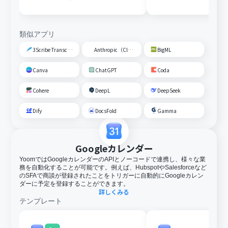
類似アプリ
3Scribe Transcription
Anthropic（Claude）
BigML
Canva
ChatGPT
Coda
Cohere
DeepL
DeepSeek
Dify
DocsFold
Gamma
Googleカレンダー
YoomではGoogleカレンダーのAPIとノーコードで連携し、様々な業
務を自動化することが可能です。例えば、HubspotやSalesforceなど
のSFAで商談が登録されたことをトリガーに自動的にGoogleカレン
ダーに予定を登録することができます。
詳しくみる
テンプレート