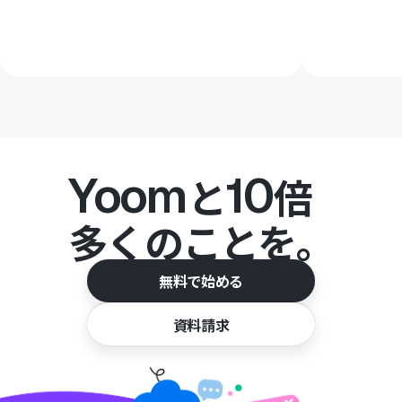
Yoom
10
と
倍
多くのことを。
無料で始める
資料請求