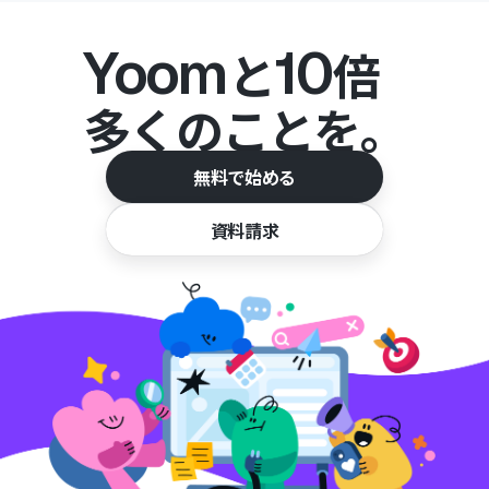
Yoom
10
と
倍
多くのことを。
無料で始める
資料請求