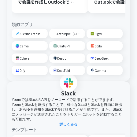
で会議を作成しOutlookで会
Outlookで会議情報
議情報を先方に送信する
送信する
類似アプリ
3Scribe Transcription
Anthropic（Claude）
BigML
Canva
ChatGPT
Coda
Cohere
DeepL
DeepSeek
Dify
DocsFold
Gamma
Slack
YoomではSlackのAPIをノーコードで活用することができます。
YoomとSlackを連携することで、様々なSaaSとSlackを自由に連携
し、あらゆる通知をSlackで受け取ることが可能です。また、Slack
にメッセージが送信されたことをトリガーにボットを起動すること
も可能です。
詳しくみる
テンプレート