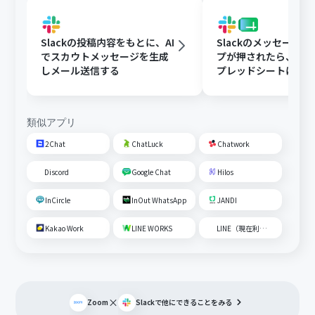
Slackの投稿内容をもとに、AI
Slackのメッセージ
でスカウトメッセージを生成
プが押されたら、Goog
しメール送信する
プレッドシートにメ
内容を追加する
類似アプリ
2Chat
ChatLuck
Chatwork
Discord
Google Chat
Hilos
InCircle
InOut WhatsApp
JANDI
Kakao Work
LINE WORKS
LINE（現在利用不可）
×
Zoom
Slack
で他にできることをみる