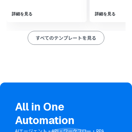
※「トリガー」：フロー起動のきっかけとなるアクション、「オ
ペレーション」：トリガー起動後、フロー内で処理を行うアク
ション
詳細を見る
詳細を見る
■このワークフローのカスタムポイント
Zoomのトリガー設定では、自動化の対象としたいミーテ
すべてのテンプレートを見る
ィング主催者のメールアドレスを任意で設定してくださ
い。
Slackへ通知するメッセージは、レコーディングURLだけ
でなく、ミーティングのトピックや日時など、取得した情
報を組み合わせて任意でカスタマイズが可能です。
■注意事項
Zoom、SlackのそれぞれとYoomを連携してください。
トリガーは5分、10分、15分、30分、60分の間隔で起動
間隔を選択できます。
プランによって最短の起動間隔が異なりますので、ご注意
All in One
ください。
Zoomのプランによって利用できるアクションとそうでな
Automation
いアクションがあるため、ご注意ください。
現時点では以下のアクションはZoomの有料プランのみ利
用可能です。
AIエージェント・API・ワークフロー・RPA