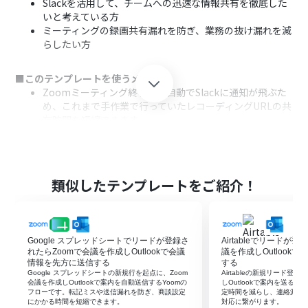
Slackを活用して、チームへの迅速な情報共有を徹底した
いと考えている方
ミーティングの録画共有漏れを防ぎ、業務の抜け漏れを減
らしたい方
■このテンプレートを使うメリット
Zoomミーティング終了後、自動でSlackに通知が飛ぶた
め、これまで手作業で行っていたレコーディングURLの共
有時間を短縮できます。
手作業による共有漏れやURLの貼り付けミスといったヒ
ューマンエラーを防ぎ、確実な情報共有を実現します。
■フローボットの流れ
類似したテンプレートをご紹介！
はじめに、ZoomとSlackをYoomと連携します。
次に、トリガーでZoomを選択し、「ミーティングが終了
したら」というアクションを設定します。
次に、オペレーションでZoomの「ミーティングのレコー
Google スプレッドシートでリードが登録さ
Airtableでリードが
ディング情報を取得する」アクションを設定します。
れたらZoomで会議を作成しOutlookで会議
議を作成しOutlook
最後に、オペレーションでSlackの「チャンネルにメッセ
情報を先方に送信する
する
Google スプレッドシートの新規行を起点に、Zoom
Airtableの新規リード登
ージを送る」アクションを設定し、取得した情報を指定の
会議を作成しOutlookで案内を自動送信するYoomの
しOutlookで案内を送る
チャンネルに通知します。
フローです。転記ミスや送信漏れを防ぎ、商談設定
定時間を減らし、連絡漏れや
にかかる時間を短縮できます。
対応に繋がります。