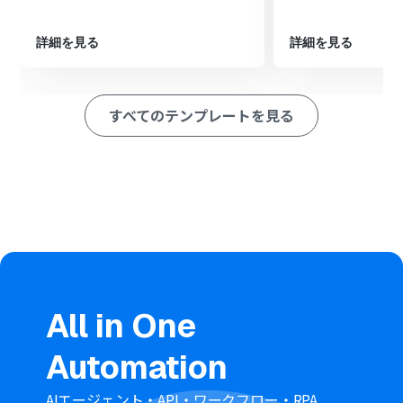
※「トリガー」：フロー起動のきっかけとなるアクション、「オ
ペレーション」：トリガー起動後、フロー内で処理を行うアク
ション
詳細を見る
詳細を見る
■このワークフローのカスタムポイント
メール機能のトリガー設定では、Yoomが発行するメール
すべてのテンプレートを見る
アドレスのほか、件名や送信元といった条件を任意で設
定して、特定のメールのみを対象に起動させることが可能
です。
ChatGPTのオペレーションでは、要約の形式や文字数を
指定するプロンプトや、利用する言語モデルなどを任意
で設定できます。
Chatworkのオペレーションでは、メッセージを送信する
ルームや、メンションを含めたメッセージ内容を任意で
設定可能です。
■注意事項
All in One
ChatGPT、ChatworkのそれぞれとYoomを連携してくだ
さい。
Automation
ChatGPT（OpenAI）のアクションを実行するには、
OpenAIのAPI有料プラン
の契約が必要です。（APIが使用
されたときに支払いができる状態）
AIエージェント・API・ワークフロー・RPA