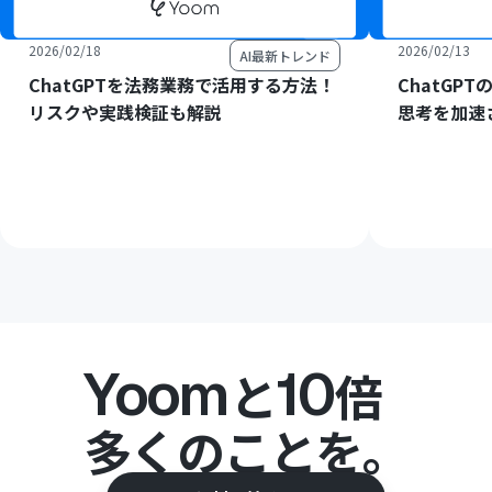
2026/02/18
2026/02/13
AI最新トレンド
ChatGPTを法務業務で活用する方法！
ChatGP
リスクや実践検証も解説
思考を加速
Yoom
10
と
倍
多くのことを。