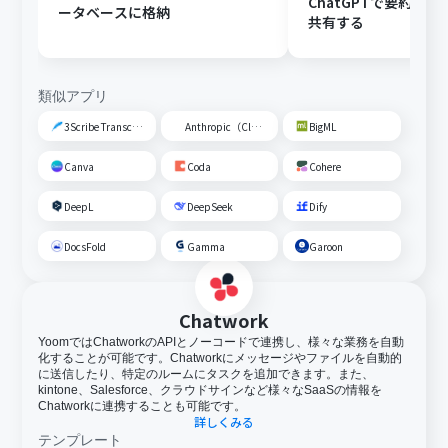
ChatGPTで要約し、G
ータベースに格納
共有する
類似アプリ
3Scribe Transcription
Anthropic（Claude）
BigML
Canva
Coda
Cohere
DeepL
DeepSeek
Dify
DocsFold
Gamma
Garoon
Chatwork
YoomではChatworkのAPIとノーコードで連携し、様々な業務を自動
化することが可能です。Chatworkにメッセージやファイルを自動的
に送信したり、特定のルームにタスクを追加できます。また、
kintone、Salesforce、クラウドサインなど様々なSaaSの情報を
Chatworkに連携することも可能です。
詳しくみる
テンプレート