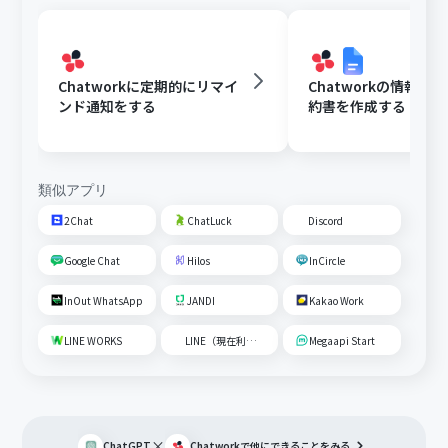
Chatworkに定期的にリマイ
Chatworkの情報を
ンド通知をする
約書を作成する
類似アプリ
2Chat
ChatLuck
Discord
Google Chat
Hilos
InCircle
InOut WhatsApp
JANDI
Kakao Work
LINE WORKS
LINE（現在利用不可）
Megaapi Start
×
ChatGPT
Chatwork
で他にできることをみる