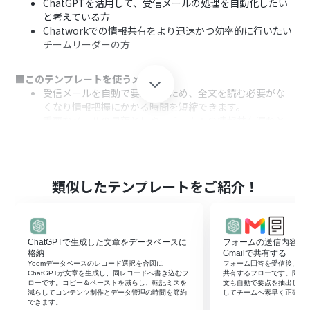
ChatGPTを活用して、受信メールの処理を自動化したい
と考えている方
Chatworkでの情報共有をより迅速かつ効率的に行いたい
チームリーダーの方
■このテンプレートを使うメリット
受信メールを自動で要約するため、全文を読む必要がな
くなり情報把握にかかる時間を短縮できます。
重要なメールの見落としや、チームへの情報共有漏れと
いったヒューマンエラーを防ぐことに繋がります。
■フローボットの流れ
はじめに、ChatGPTとChatworkをYoomと連携します。
類似したテンプレートをご紹介！
次に、トリガーでメール機能を選択し、「メールを受信し
たら」というアクションを設定します。
次に、オペレーションでChatGPTを選択し、「テキスト
を生成」アクションで受信したメール本文を要約するよう
ChatGPTで生成した文章をデータベースに
フォームの送信内容をCh
設定します。
格納
Gmailで共有する
最後に、オペレーションでChatworkの「メッセージを送
Yoomデータベースのレコード選択を合図に
フォーム回答を受信後、Chat
ChatGPTが文章を生成し、同レコードへ書き込むフ
共有するフローです。問い
信する」アクションを設定し、生成された要約を指定のチ
ローです。コピー＆ペーストを減らし、転記ミスを
文も自動で要点を抽出し、
ャットに送信します。
減らしてコンテンツ制作とデータ管理の時間を節約
してチームへ素早く正確に
できます。