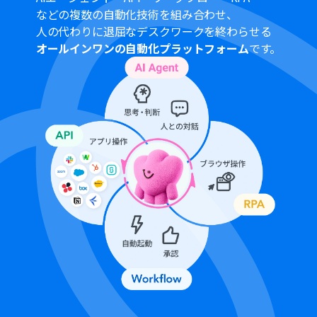
ChatGPTのAPI利用はOpenAI社が有料で提供しており、
などの複数の自動化技術を組み合わせ、
API疎通時のトークンにより従量課金される仕組みとなっ
人の代わりに退屈なデスクワークを終わらせる
ています。そのため、API使用時にお支払いが行える状況
オールインワンの自動化プラットフォーム
です。
でない場合エラーが発生しますのでご注意ください。