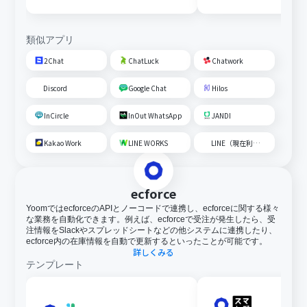
内容を追加する
類似アプリ
2Chat
ChatLuck
Chatwork
Discord
Google Chat
Hilos
InCircle
InOut WhatsApp
JANDI
Kakao Work
LINE WORKS
LINE（現在利用不可）
ecforce
YoomではecforceのAPIとノーコードで連携し、ecforceに関する様々
な業務を自動化できます。例えば、ecforceで受注が発生したら、受
注情報をSlackやスプレッドシートなどの他システムに連携したり、
ecforce内の在庫情報を自動で更新するといったことが可能です。
詳しくみる
テンプレート