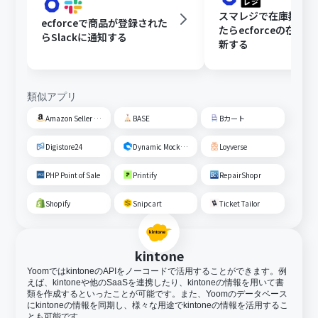
スマレジで在庫数が
ecforceで商品が登録された
たらecforceの在庫
らSlackに通知する
新する
類似アプリ
Amazon Seller Central
BASE
Bカート
Digistore24
Dynamic Mockups
Loyverse
PHP Point of Sale
Printify
RepairShopr
Shopify
Snipcart
Ticket Tailor
kintone
YoomではkintoneのAPIをノーコードで活用することができます。例
えば、kintoneや他のSaaSを連携したり、kintoneの情報を用いて書
類を作成するといったことが可能です。また、Yoomのデータベース
にkintoneの情報を同期し、様々な用途でkintoneの情報を活用するこ
とも可能です。