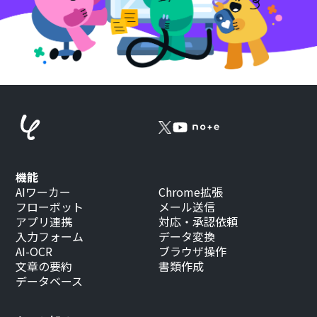
機能
AIワーカー
Chrome拡張
フローボット
メール送信
アプリ連携
対応・承認依頼
入力フォーム
データ変換
AI-OCR
ブラウザ操作
文章の要約
書類作成
データベース