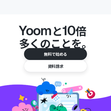
Yoom
10
と
倍
多くのことを。
無料で始める
資料請求