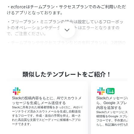
・ecforceはチームプラン・サクセスプランでのみご利用いただ
けるアプリとなっております。
・フリープラン・ミニプランの場合は設定しているフローボッ
トのオペレーションやデータコネクトはエラーとなりますの
で、ご注意ください。
・チームプランやサクセスプランなどの有料プランは、2週間の
無料トライアルを行うことが可能です。
・無料トライアル中には制限対象のアプリを使用することがで
きます。
類似したテンプレートをご紹介！
Slackの投稿内容をもとに、AIでスカウトメ
Slackのメッセージ
ッセージを生成しメール送信する
ら、Google スプレ
Slackに共有された候補者情報をきっかけに、AIがパ
内容を追加する
ーソナライズ済みスカウトメールを生成し自動送信
Slackのメッセージにス
するフローです。作成・送信の手間を抑え、統一さ
稿情報をGoogle スプレ
れた高品質な文面でスピーディーに候補者へアプロ
フローです。手作業の入力
ーチできます。
らし、転記漏れや打ち間違