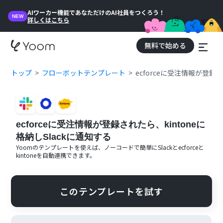
AIワーカー機能であなただけのAI社員をつくろう！
NEW
詳しくはこちら
無料で始める
トップ
フローボットテンプレート
ecforceに受注情報が登録さ
ecforceに受注情報が登録されたら、kintoneに
格納しSlackに通知する
Yoomのテンプレートを使えば、ノーコードで簡単に
Slack
と
ecforce
と
kintone
を自動連携できます。
このテンプレートを試す