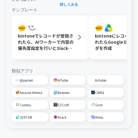
詳しくみる
テンプレート
kintoneでレコードが登録さ
kintoneにレコード
れたら、AIワーカーで内容の
れたらGoogle Driv
優先度設定を行いとSlackで
ダを作成
通知する
類似アプリ
@pocket
AITable
Airtable
Amazon Athena
Baserow
CNPJá
Canbus.
EZCraft
Grist
JUST.DB
Knack
Ninox