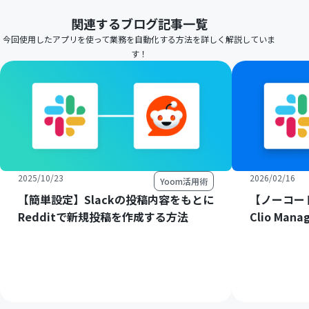
関連するブログ記事一覧
今回使用したアプリを使って業務を自動化する方法を詳しく解説していま
す！
2025/10/23
2026/02/16
Yoom活用術
【簡単設定】Slackの投稿内容をもとに
【ノーコード
Redditで新規投稿を作成する方法
Clio M