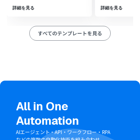
ペレーション」：トリガー起動後、フロー内で処理を行うアク
ション
詳細を見る
詳細を見る
■このワークフローのカスタムポイント
Google Workspaceに新規ユーザーを追加する際、
すべてのテンプレートを見る
kickflowから受け取った申請情報（氏名、メールアドレ
スなど）を引用し、Google Workspaceの各項目に自由
に設定することが可能です。
■注意事項
kickflow、Google WorkspaceのそれぞれとYoomを連携
してください。
kickflow、Google Workspaceはミニプラン以上でご利
用いただけるアプリとなっております。フリープラン・パ
ーソナルプランの場合は設定しているフローボットのオ
ペレーションやデータコネクトはエラーとなりますので、
All in One
ご注意ください。
ミニプラン・チームプラン・サクセスプランなどの有料プ
Automation
ランは、2週間の無料トライアルを行うことが可能です。
無料トライアル中には制限対象のアプリを使用すること
ができます。
AIエージェント・API・ワークフロー・RPA
などの複数の自動化技術を組み合わせ、