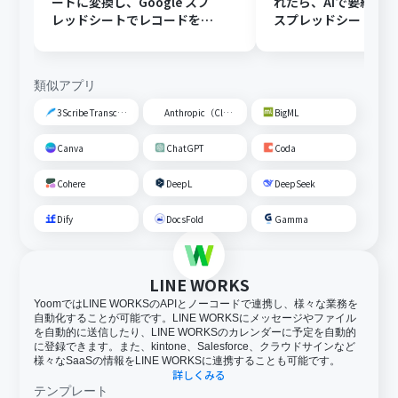
ードに変換し、Google スプ
れたら、AIで要約してG
レッドシートでレコードを追
スプレッドシートの
加する
トに追加する
類似アプリ
3Scribe Transcription
Anthropic（Claude）
BigML
Canva
ChatGPT
Coda
Cohere
DeepL
DeepSeek
Dify
DocsFold
Gamma
LINE WORKS
YoomではLINE WORKSのAPIとノーコードで連携し、様々な業務を
自動化することが可能です。LINE WORKSにメッセージやファイル
を自動的に送信したり、LINE WORKSのカレンダーに予定を自動的
に登録できます。また、kintone、Salesforce、クラウドサインなど
様々なSaaSの情報をLINE WORKSに連携することも可能です。
詳しくみる
テンプレート