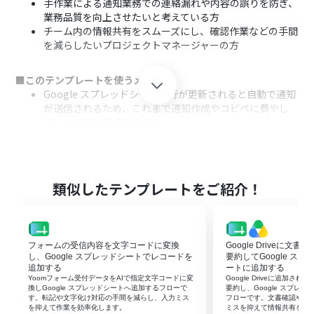
手作業による通知業務での連絡漏れや内容の誤りを防ぎ、
業務品質を向上させたいと考えている方
チーム内の情報共有をスムーズにし、確認作業などの手間
を減らしたいプロジェクトマネージャーの方
■このテンプレートを使うメリット
Google スプレッドシートの行が更新されると自動で通知
が送信されるため、これまで通知作成やコピペに費やし
ていた時間を短縮できます。
手作業による通知漏れや内容の転記ミスといったヒュー
マンエラーを防ぎ、重要な更新情報を確実に関係者へ共有
することが可能になります。
類似したテンプレートをご紹介！
■フローボットの流れ
はじめに、Google スプレッドシートとLINE WORKSを
Yoomと連携します
次に、トリガーでGoogle スプレッドシートを選択し、
フォームの受信内容を文字コードに変換
Google Driveに文
「行が更新されたら」というアクションを設定します
し、Google スプレッドシートでレコードを
要約してGoogle ス
最後に、オペレーションでLINE WORKSを選択し、「トー
追加する
ートに追加する
Yoomフォーム受付データをAIで指定文字コードに変
Google Driveに追加さ
クルームにメッセージを送信」のアクションで通知内容を
換しGoogle スプレッドシートへ追加するフローで
要約し、Google スプレ
設定します
す。転記や文字化け対応の手間を減らし、入力ミス
フローです。文書確認や転
を抑えて作業を効率化します。
ミスを抑えて情報共有を早