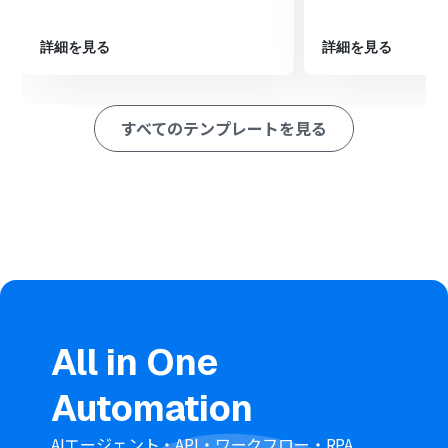
※「トリガー」：フロー起動のきっかけとなるアクション、「オ
ペレーション」：トリガー起動後、フロー内で処理を行うアク
ション
詳細を見る
詳細を見る
■このワークフローのカスタムポイント
Google スプレッドシートのトリガー設定では、対象のス
すべてのテンプレートを見る
プレッドシートやシート、更新を検知したい特定の列
（セル）を任意で設定してください。
LINE WORKSへの通知メッセージには、固定のテキストだ
けでなく、前のステップで取得したスプレッドシートの
更新情報（更新されたセルの内容など）を変数として組
み込み、カスタマイズすることが可能です。
■注意事項
Google スプレッドシート、LINELINE WORKSのそれぞれ
とYoomを連携してください。
Google スプレッドシートをアプリトリガーとして使用す
All in One
る際の注意事項は「
【アプリトリガー】Google スプレッ
ドシートのトリガーにおける注意事項
」を参照してくだ
Automation
さい。
トリガーは5分、10分、15分、30分、60分の間隔で起動
間隔を選択できます。
AIエージェント・API・ワークフロー・RPA