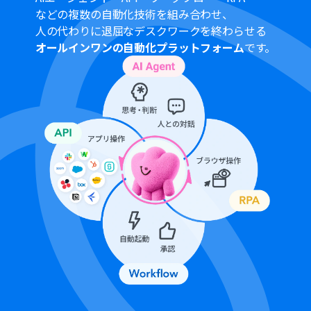
プランによって最短の起動間隔が異なりますので、ご注意
などの複数の自動化技術を組み合わせ、
ください。
人の代わりに退屈なデスクワークを終わらせる
オールインワンの自動化プラットフォーム
です。