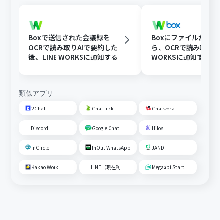
Boxで送信された会議録を
Boxにファイルが格
OCRで読み取りAIで要約した
ら、OCRで読み取りLI
後、LINE WORKSに通知する
WORKSに通知する
類似アプリ
2Chat
ChatLuck
Chatwork
Discord
Google Chat
Hilos
InCircle
InOut WhatsApp
JANDI
Kakao Work
LINE（現在利用不可）
Megaapi Start