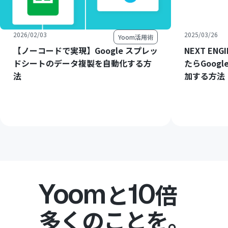
2026/02/03
2025/03/26
Yoom活用術
【ノーコードで実現】Google スプレッ
NEXT E
ドシートのデータ複製を自動化する方
たらGoog
法
加する方法
Yoom
10
と
倍
多くのことを。