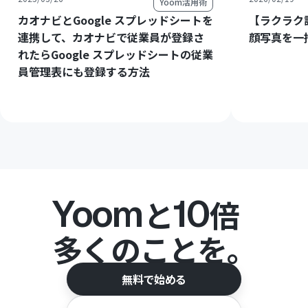
Yoom活用術
カオナビとGoogle スプレッドシートを
【ラクラク
連携して、カオナビで従業員が登録さ
顔写真を一
れたらGoogle スプレッドシートの従業
員管理表にも登録する方法
Yoom
10
と
倍
多くのことを。
無料で始める