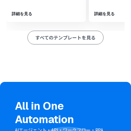
■注意事項
詳細を見る
詳細を見る
・カオナビ、Google ChatのそれぞれとYoomを連携してくださ
い。
すべてのテンプレートを見る
・カオナビのマイアプリ連携方法は
こちら
をご参照ください。
・Google Chatとの連携はGoogle Workspaceの場合のみ可能
です。詳細は下記を参照ください。
https://intercom.help/yoom/ja/articles/6647336
All in One
Automation
AIエージェント・API・ワークフロー・RPA