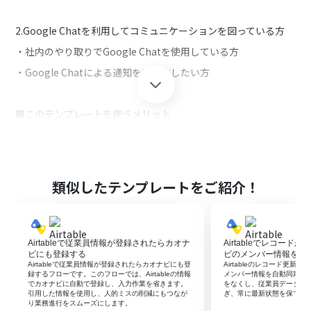
2.Google Chatを利用してコミュニケーションを図っている方
・社内のやり取りでGoogle Chatを使用している方
・Google Chatによる通知を自動化したい方
■このテンプレートを使うメリット
カオナビは従業員情報の管理を効率化できるツールですが、従
業員情報の登録後に社内で利用しているGoogle Chatに手動で
通知を出して情報連携するのは手間です。
また、手動で通知を出す場合、宛先誤りや通知漏れといったヒ
類似したテンプレートをご紹介！
ューマンエラーの発生が懸念されます。
このテンプレートは、カオナビで従業員情報の登録がされると
自動で通知を出すことができます。
手動で通知を出す必要がなくなるため、ヒューマンエラーの発
Airtableで従業員情報が登録されたらカオナ
Airtableでレコー
生を防止することができ、円滑に業務を進めることができま
ビにも登録する
ビのメンバー情報を更
す。
Airtableで従業員情報が登録されたらカオナビにも登
Airtableのレコード更新
録するフローです。このフローでは、Airtableの情報
メンバー情報を自動同期す
でカオナビに自動で登録し、入力作業を省きます。
をなくし、従業員データの
通知内容をカスタマイズすることで、従業員情報の登録後に発
引用した情報を使用し、人的ミスの削減にもつなが
ぎ、常に最新状態を保てま
生する作業も併せて連携できるため、業務効率も向上します。
り業務進行をスムーズにします。