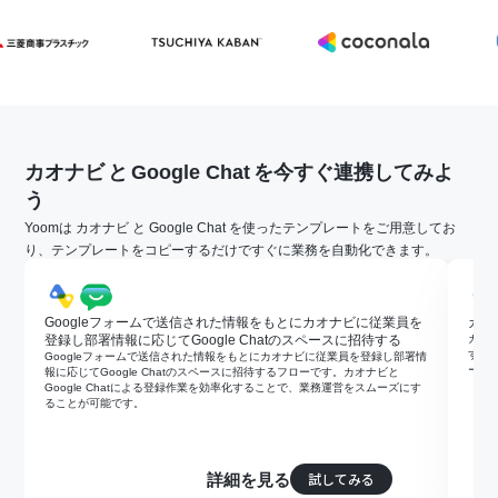
カオナビ
と
Google Chat
を今すぐ連携してみよ
う
Yoomは カオナビ と Google Chat を使ったテンプレートをご用意してお
り、テンプレートをコピーするだけですぐに業務を自動化できます。
Googleフォームで送信された情報をもとにカオナビに従業員を
カオ
登録し部署情報に応じてGoogle Chatのスペースに招待する
カオナ
す。G
Googleフォームで送信された情報をもとにカオナビに従業員を登録し部署情
ーを
報に応じてGoogle Chatのスペースに招待するフローです。カオナビと
Google Chatによる登録作業を効率化することで、業務運営をスムーズにす
ることが可能です。
試してみる
詳細を見る