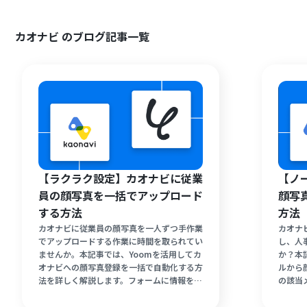
カオナビ のブログ記事一覧
【ラクラク設定】カオナビに従業
【ノ
員の顔写真を一括でアップロード
顔写
する方法
方法
カオナビに従業員の顔写真を一人ずつ手作業
カオナ
でアップロードする作業に時間を取られてい
し、人
ませんか。本記事では、Yoomを活用してカ
か？本
オナビへの顔写真登録を一括で自動化する方
ルから
法を詳しく解説します。フォームに情報を入
の該当
力するだけで、従業員データと顔写真が正確
る方法
に反映される仕組みを構築可能です。入社手
ンエラ