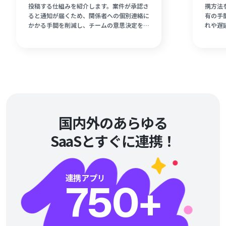
投稿する仕組みを紹介します。案件が承認さ
携方法
ると通知が届くため、関係者への個別連絡に
有の手
かかる手間を削減し、チームの意思決定を加
れや遅
速させることが可能です。プログラミング不
構築可
要のテンプレートを活用して、今日からすぐ
化する
に自動化を始められます。ヒューマンエラー
りスム
を防ぎ、現場の連携を強化するための具体的
ンバー
な手順を詳しくまとめました。
者の方
国内外のあらゆる
SaaSとすぐに連携！
連携アプリ
750
+