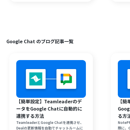
続きが重なる時期の事務負担を軽減し、人事
現しま
業務の効率化を目指しましょう。専門知識が
なくてもノーコードで簡単に設定が完了しま
す。
Google Chat のブログ記事一覧
【簡単設定】Teamleaderのデ
【簡
ータをGoogle Chatに自動的に
Goo
連携する方法
る方
TeamleaderとGoogle Chatを連携させ、
Not
Dealの更新情報を自動でチャットルームに
際に、G