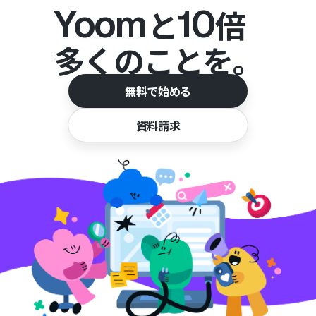
Yoom
10
と
倍
多くのことを。
無料で始める
資料請求