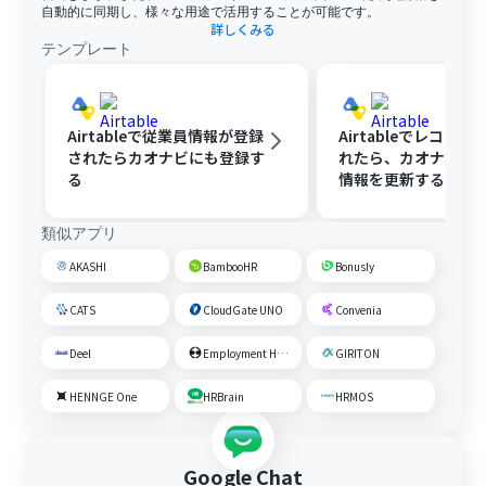
自動的に同期し、様々な用途で活用することが可能です。
詳しくみる
テンプレート
Airtableで従業員情報が登録
Airtableでレコー
されたらカオナビにも登録す
れたら、カオナビの
る
情報を更新する
類似アプリ
AKASHI
BambooHR
Bonusly
CATS
CloudGate UNO
Convenia
Deel
Employment Hero
GIRITON
HENNGE One
HRBrain
HRMOS
Google Chat