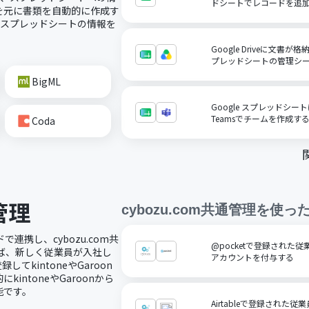
ドシートでレコードを追
を元に書類を自動的に作成す
にスプレッドシートの情報を
Google Driveに文書が
プレッドシートの管理シ
BigML
Google スプレッドシート
Teamsでチームを作成す
Coda
管理
cybozu.com共通管理
を使っ
ドで連携し、cybozu.com共
@pocketで登録された従業
ば、新しく従業員が入社し
アカウントを付与する
てkintoneやGaroon
ntoneやGaroonから
能です。
Airtableで登録された従業