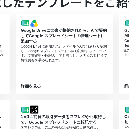
似したテンプレートをご紹
Google Driveに文書が格納されたら、AIで要約
G
す
してGoogle スプレッドシートの管理シートに
M
追加する
G
T
換
Google Driveに追加されたファイルをAIで読み取り要約
記
転
し、Google スプレッドシートへ自動記録するフローで
ら
作
す。文書確認や転記の手間を減らし、入力ミスを抑えて
情報共有を早められます。
詳細を見る
詳
ら
1日1回前日の取引データをスマレジから取得し
G
て、Google スプレッドシートに転記する
加
ス
スマレジの前日売上を毎朝設定時刻に自動取得し、
Y