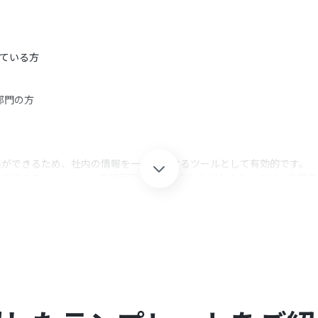
っている方
部門の方
に編集ができるため、社内の情報を一元管理するツールとして有効的です。
情報を改めてcybozu.com共通管理に入力しなければならないのは、作
る方にこのフローは適しています。
自動でcybozu.com共通管理へ登録を行うため、手入力の手間を省き
トの情報を引用して使用するため、手入力によるヒューマンエラーも防ぎま
共通管理のそれぞれとYoomを連携してください。