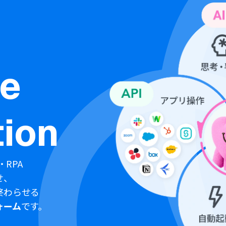
ne
ion
・RPA
せ、
終わらせる
ォーム
です。