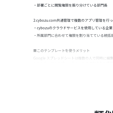
・部署ごとに閲覧権限を振り分けている部門長
2.cybozu.com共通管理で複数のアプリ管理を行
・cybozuのクラウドサービスを使用している企業
・所属部門に合わせて権限を割り当てている統括
■このテンプレートを使うメリット
Google スプレッドシートは複数の人で同時
しかしGoogle スプレッドシートで追加された
手入力の手間を省き、作業効率を上げたいと考え
Google スプレッドシートで情報が追加されたら
また登録する情報はGoogle スプレッドシー
■注意事項
・Google スプレッドシート、cybozu.com