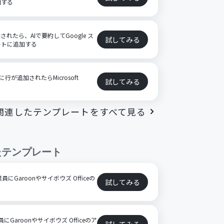
加する
格納されたら、AIで要約してGoogle ス
試してみる
ートに追加する
に行が追加されたらMicrosoft
試してみる
る
関連したテンプレートをすべて見る
たテンプレート
員にGaroonやサイボウズ Officeの
試してみる
員にGaroonやサイボウズ Officeのア