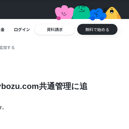
料金
ログイン
資料請求
無料で始める
に追加する
ozu.com共通管理に追
す。