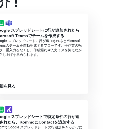
介！
oogle スプレッドシートに行が追加されたら
icrosoft Teamsでチームを作成する
oogle スプレッドシートに行が追加されるとMicrosoft
eamsのチームを自動生成するフローです。手作業の転
や二重入力をなくし、作成漏れや入力ミスを抑えなが
立ち上げを早められます。
細を見る
oogle スプレッドシートで特定条件の行が追
されたら、KommoにContactを追加する
oomでGoogle スプレッドシートの行追加をきっかけに