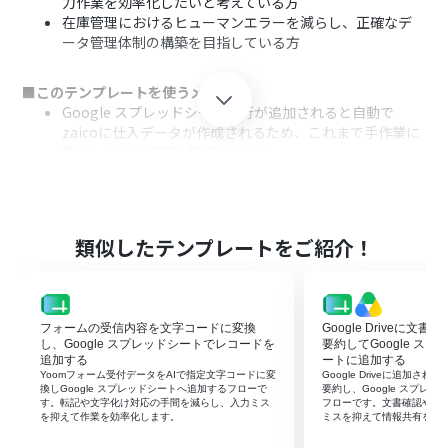
力作業を効率化したいと考えている方
在庫管理におけるヒューマンエラーを減らし、正確なデ
ータ管理体制の構築を目指している方
■このテンプレートを使うメリット
Google スプレッドシートに行が追加されると自動で
zaicoに仕入データが作成されるため、これまで手作業に
費やしていた時間を短縮できます
手作業によるデータ転記が不要になることで、入力ミスや
反映漏れといったヒューマンエラーのリスク軽減に繋が
ります
類似したテンプレートをご紹介！
■フローボットの流れ
はじめに、Google スプレッドシートとzaicoをYoomと
連携します
次に、トリガーでGoogle スプレッドシートを選択し、
フォームの受信内容を文字コードに変換
Google Driveに文
「行が追加されたら」というアクションを設定します
し、Google スプレッドシートでレコードを
要約してGoogle ス
次に、オペレーションでzaicoを選択し、「仕入データを
追加する
ートに追加する
Yoomフォーム受付データをAIで指定文字コードに変
Google Driveに追加さ
作成」するアクションを設定します。ここで、トリガーで
換しGoogle スプレッドシートへ追加するフローで
要約し、Google スプレ
取得したスプレッドシートの情報をマッピングします
す。転記や文字化け対応の手間を減らし、入力ミス
フローです。文書確認や転
を抑えて作業を効率化します。
ミスを抑えて情報共有を早
最後に、オペレーションで再度Google スプレッドシート
を選択し、「レコードを更新する」アクションを設定し、