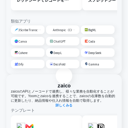
レッドシートでレコードを追
スプレッドシートの
加する
トに追加する
類似アプリ
3Scribe Transcription
Anthropic（Claude）
BigML
Canva
ChatGPT
Coda
Cohere
DeepL
DeepSeek
Dify
DocsFold
Gamma
zaico
zaicoのAPIとノーコードで連携し、様々な業務を自動化することが
可能です。Yoomとzaicoを連携することで、zaicoの在庫数を自動的
に更新したり、納品情報や仕入れ情報を自動で取得します。
詳しくみる
テンプレート