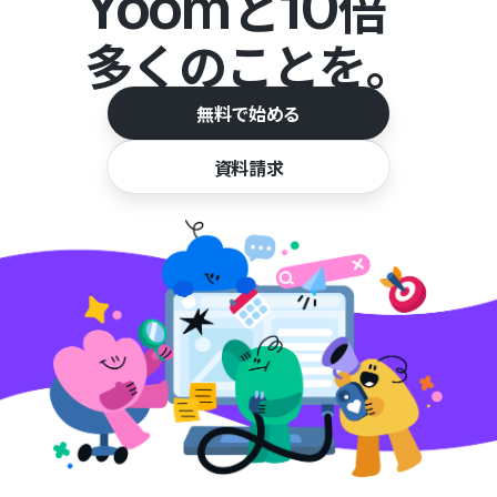
Yoom
10
と
倍
多くのことを。
無料で始める
資料請求