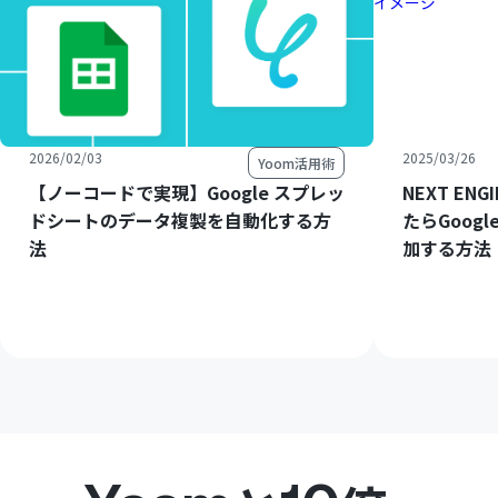
2026/02/03
2025/03/26
Yoom活用術
【ノーコードで実現】Google スプレッ
NEXT E
ドシートのデータ複製を自動化する方
たらGoog
法
加する方法