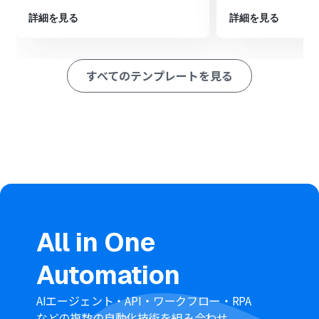
zaicoへの連携が完了した旨などをシートに追記します
詳細を見る
詳細を見る
※「トリガー」：フロー起動のきっかけとなるアクション、「オ
ペレーション」：トリガー起動後、フロー内で処理を行うアク
ション
すべてのテンプレートを見る
■このワークフローのカスタムポイント
Google スプレッドシートのトリガーおよびオペレーショ
ン設定では、連携対象としたい任意のスプレッドシート
ID、シートID、タブ名を設定してください
■
注意事項
Google スプレッドシート、zaicoのそれぞれとYoomを
連携してください。
トリガーは5分、10分、15分、30分、60分の間隔で起動
間隔を選択できます。
All in One
プランによって最短の起動間隔が異なりますので、ご注意
ください。
Automation
Google スプレッドシートをアプリトリガーとして使用す
る際の注意事項は「
【アプリトリガー】Google スプレッ
ドシートのトリガーにおける注意事項
」を参照してくだ
AIエージェント・API・ワークフロー・RPA
さい。
などの複数の自動化技術を組み合わせ、