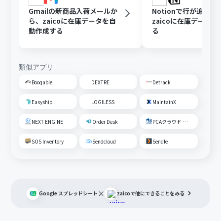
Gmailの新商品入荷メールか
Notionで行が追加
ら、zaicoに在庫データを自
zaicoに在庫データ
動作成する
る
類似アプリ
Booqable
DEXTRE
Detrack
Easyship
LOGILESS
MaintainX
NEXT ENGINE
Order Desk
PCAクラウド 商魂･商管
SOS Inventory
Sendcloud
Sendle
×
Google スプレッドシート
zaico
で他にできることをみる