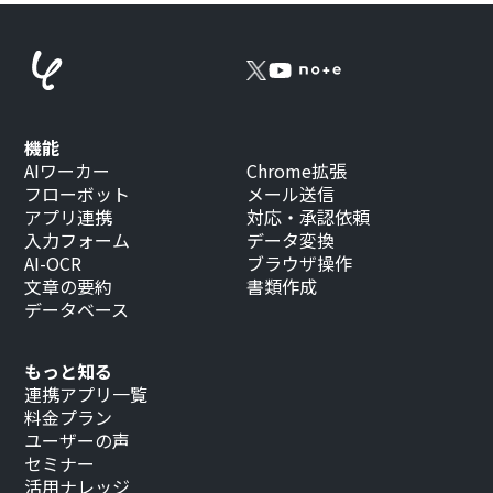
機能
AIワーカー
Chrome拡張
フローボット
メール送信
アプリ連携
対応・承認依頼
入力フォーム
データ変換
AI-OCR
ブラウザ操作
文章の要約
書類作成
データベース
もっと知る
連携アプリ一覧
料金プラン
ユーザーの声
セミナー
活用ナレッジ