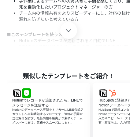
手作業によるチームへの状況共有に手間を感じており、通
知を自動化したいプロジェクトマネージャーの方
チーム内の情報共有をよりスピーディーにし、対応の抜け
漏れを防ぎたいと考えている方
■このテンプレートを使うメリット
Notionのデータベースが更新されると自動でLINE
WORKSに通知が飛ぶため、これまで手作業での連絡に費
やしていた時間を短縮できます。
通知のし忘れや内容の転記ミスといったヒューマンエラ
ーを防ぎ、重要事項を正確かつスムーズにチームへ共有で
きます。
類似したテンプレートをご紹介！
■フローボットの流れ
はじめに、NotionとLINE WORKSをYoomと連携します。
次に、トリガーでNotionを選択し、「特定のデータベー
Notionでレコードが追加されたら、LINEで
HubSpotに登録され
スのページが作成・更新されたら」というアクションを設
メッセージを送信する
Notionデータベースへ
定します。
Notionのデータベース更新をトリガーにLINE公式ア
HubSpotで新規コンタク
カウントへ自動通知するフローです。連絡の手間や
Notionデータベースへ自
最後に、オペレーションでLINE WORKSを選択し、「トー
送信漏れを防ぎ、最新情報を確実かつ素早くチーム
入力やコピー&ペーストを
クルームにメッセージを送信」アクションを設定し、
メンバーに届け、業務をスムーズにします。
有・精度向上、入力時間の
Notionで更新された情報を任意のトークルームに送信し
ます。