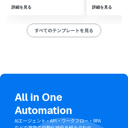
※「トリガー」：フロー起動のきっかけとなるアクション、「オ
詳細を見る
詳細を見る
ペレーション」：トリガー起動後、フロー内で処理を行うアク
ション
すべてのテンプレートを見る
■このワークフローのカスタムポイント
Notionのトリガー設定では、通知の対象としたいデータ
ベースのIDを任意で設定してください。
LINE WORKSへの通知メッセージは、固定のテキストだけ
でなく、トリガーで取得したNotionのページ情報（タイ
トルや更新者など）を変数として組み込み、自由にカス
タマイズが可能です。
■注意事項
LINE WORKS、NotionのそれぞれとYoomを連携してく
ださい。
All in One
トリガーは5分、10分、15分、30分、60分の間隔で起動
間隔を選択できます。
Automation
プランによって最短の起動間隔が異なりますので、ご注意
ください。
AIエージェント・API・ワークフロー・RPA
などの複数の自動化技術を組み合わせ、