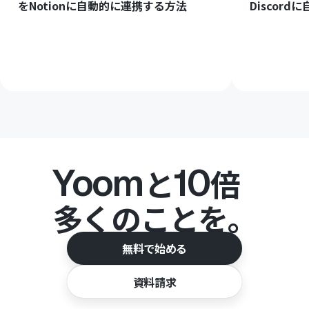
をNotionに自動的に連携する方法
Discor
Yoom
10
と
倍
多くのことを。
無料で始める
資料請求