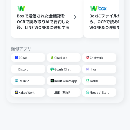
Boxで送信された会議録を
Boxにファイルが格
OCRで読み取りAIで要約した
ら、OCRで読み取りLI
後、LINE WORKSに通知する
WORKSに通知する
類似アプリ
2Chat
ChatLuck
Chatwork
Discord
Google Chat
Hilos
InCircle
InOut WhatsApp
JANDI
Kakao Work
LINE（現在利用不可）
Megaapi Start