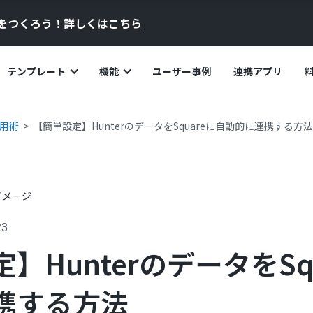
員をつくろう！
詳しくはこちら
テンプレート
機能
ユーザー事例
連携アプリ
活用術
【簡単設定】HunterのデータをSquareに自動的に連携する方法
23
】HunterのデータをSq
携する方法