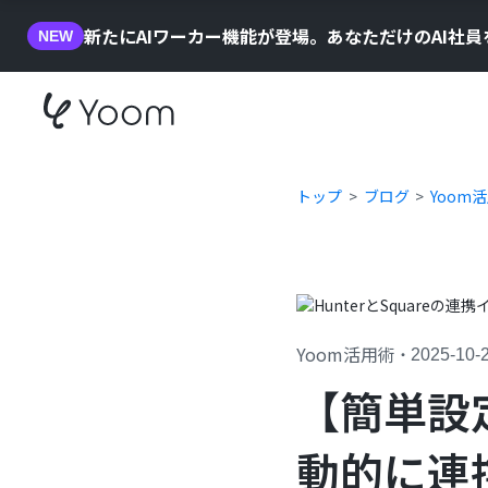
新たにAIワーカー機能が登場。あなただけのAI社
NEW
トップ
ブログ
Yoom
Yoom活用術
・
2025-10-
【簡単設定
動的に連