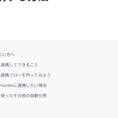
たい方へ
reを連携してできること
areの連携フローを作ってみよう
をHunterに連携したい場合
areを使ったその他の自動化例