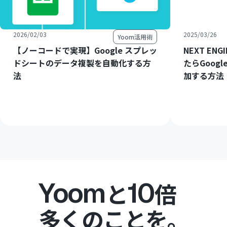
2026/02/03
2025/03/26
Yoom活用術
【ノーコードで実現】Google スプレッ
NEXT E
ドシートのデータ複製を自動化する方
たらGoog
法
加する方法
Yoom
10
と
倍
多くのことを。