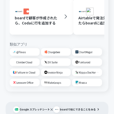
boardで顧客が作成された
Airtableで発注先が
ら、Codaに行を追加する
たらboardに追加する
類似アプリ
@Tovas
Chargebee
ChartMogul
ClimberCloud
DX Suite
Fakturoid
Fatture in Cloud
Invoice Ninja
Klippa DocHorizon
Lexware Office
MakeLeaps
Misoca
×
Google スプレッドシート
board
で他にできることをみる