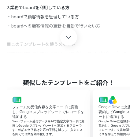
2.業務でboardを利用している方
・boardで顧客情報を管理している方
・boardへの顧客情報の更新を自動で行いたい方
■このテンプレートを使うメリット
部門間で顧客情報を別々のツールで管理している場合、データ
の不整合により業務運営に支障をきたす可能性があります。
また、Google スプレッドシートからboardへの顧客情報の更新
を手動で行う場合、情報連携の手間や入力ミスの発生が懸念さ
れます。
類似したテンプレートをご紹介！
ツール間における顧客情報の更新を正確に行いたい方に、この
フローは適しています。
このフローはGoogle スプレッドシートの顧客情報のデータが更
新されるとboardの顧客情報も自動で更新することができます。
フォームの受信内容を文字コードに変換
Google Driveに文
し、Google スプレッドシートでレコードを
要約してGoogle ス
部門間における情報連携も不要となるため、顧客情報の整合性
追加する
ートに追加する
を保つことが可能です。
Yoomフォーム受付データをAIで指定文字コードに変
Google Driveに追加さ
換しGoogle スプレッドシートへ追加するフローで
要約し、Google スプレ
す。転記や文字化け対応の手間を減らし、入力ミス
フローです。文書確認や転
を抑えて作業を効率化します。
ミスを抑えて情報共有を早