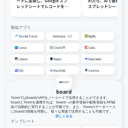
ードに変換し、Google スプ
れたら、AIで要約してG
レッドシートでレコードを追
スプレッドシートの
加する
トに追加する
類似アプリ
3Scribe Transcription
Anthropic（Claude）
BigML
Canva
ChatGPT
Coda
Cohere
DeepL
DeepSeek
Dify
DocsFold
Gamma
board
YoomではboardのAPIをノーコードで活用することができます。
boardとYoomを連携すれば、boardへの案件登録や顧客登録をAPI経
由で自動的に実行することが可能です。また、Yoomのデータベース
にboardの情報を同期し、様々な用途で活用することも可能です。
詳しくみる
テンプレート