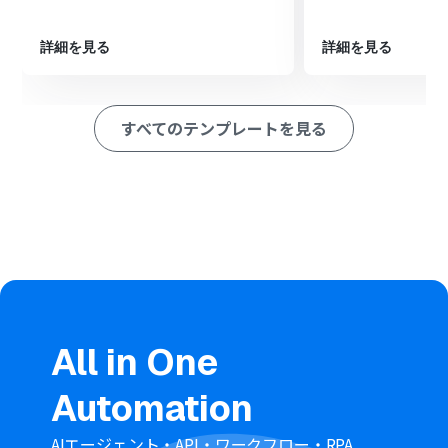
■注意事項
・Google スプレッドシートとboardのそれぞれとYoomを連携
詳細を見る
詳細を見る
してください。
・boardのマイアプリ連携方法は
こちら
をご参照ください。
・トリガーは5分、10分、15分、30分、60分の間隔で起動間隔
すべてのテンプレートを見る
を選択できます。
・プランによって最短の起動間隔が異なりますので、ご注意く
ださい。
All in One
Automation
AIエージェント・API・ワークフロー・RPA