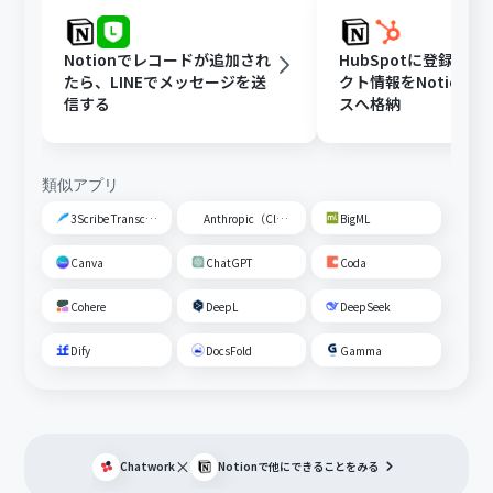
Notionでレコードが追加され
HubSpotに登録さ
たら、LINEでメッセージを送
クト情報をNotion
信する
スへ格納
類似アプリ
3Scribe Transcription
Anthropic（Claude）
BigML
Canva
ChatGPT
Coda
Cohere
DeepL
DeepSeek
Dify
DocsFold
Gamma
×
Chatwork
Notion
で他にできることをみる