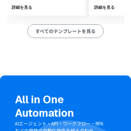
す。
詳細を見る
詳細を見る
※「トリガー」：フロー起動のきっかけとなるアクション、「オ
ペレーション」：トリガー起動後、フロー内で処理を行うアク
ション
すべてのテンプレートを見る
■このワークフローのカスタムポイント
Chatworkのトリガー設定で、通知を検知したい対象のル
ームIDを設定してください。
Notionでページを作成するアクションで、どの親ページ
配下に新しいページを作成するかを指定するため、対象
のページIDを設定してください。
■注意事項
Chatwork、NotionのそれぞれとYoomを連携してくださ
い。
All in One
Automation
AIエージェント・API・ワークフロー・RPA
などの複数の自動化技術を組み合わせ、