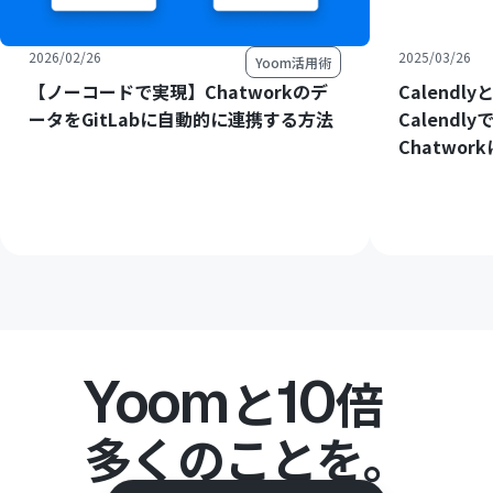
2026/02/26
2025/03/26
Yoom活用術
【ノーコードで実現】Chatworkのデ
Calendl
ータをGitLabに自動的に連携する方法
Calend
Chatwo
Yoom
10
と
倍
多くのことを。