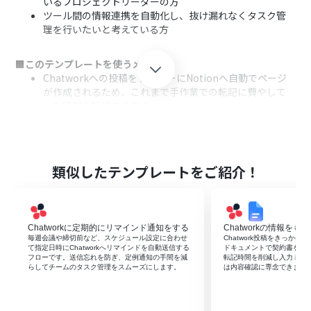
いるプロジェクトリーダーの方
ツール間の情報連携を自動化し、抜け漏れなくタスク管
理を行いたいと考えている方
■このテンプレートを使うメリット
Chatworkへの投稿をトリガーにNotionへ自動でページ
が作成されるため、これまで手作業での転記に費やして
いた時間を短縮できます。
手作業での情報転記が不要になることで、コピー＆ペース
トのミスや重要な連絡の記録漏れといったヒューマンエ
ラーを防ぎます。
類似したテンプレートをご紹介！
■フローボットの流れ
はじめに、ChatworkとNotionをYoomと連携します。
次に、トリガーでChatworkを選択し、「新しいメッセー
ジがルームに投稿されたら」というアクションを設定しま
Chatworkに定期的にリマインド通知をする
Chatworkの情報を
す。
毎週会議や締切前など、スケジュール設定に合わせ
Chatwork投稿をきっかけに
て指定日時にChatworkへリマインドを自動送信する
ドキュメントで契約書を自
続いて、オペレーションで「テキストからデータを抽出す
フローです。送信忘れを防ぎ、定例通知の手間を減
転記時間を削減し入力ミス
る」を設定し、投稿されたメッセージからNotionのペー
らしてチームのタスク管理をスムーズにします。
は内容確認に専念できます
ジタイトルなどに使用する情報を抽出します。
最後に、オペレーションでNotionの「ページを作成」を
設定し、抽出した情報をもとに新しいページを作成しま