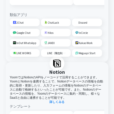
類似アプリ
2Chat
ChatLuck
Discord
Google Chat
Hilos
InCircle
InOut WhatsApp
JANDI
Kakao Work
LINE WORKS
LINE（現在利用不可）
Megaapi Start
Notion
YoomではNotionのAPIをノーコードで活用することができます。
YoomとNotionを連携することで、Notionデータベースの情報を自動
的に取得・更新したり、入力フォームの情報をNotionのデータベー
スに自動で格納するといったことが可能です。また、Notionのデー
タベースの情報を、Yoomのデータベースに集約・同期し、様々な
SaaSと自由に連携することが可能です。
詳しくみる
テンプレート