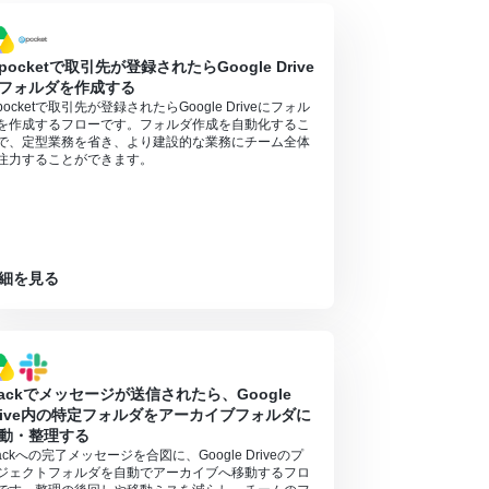
）があり、一般法人向けプランに加入していない場合には認証
pocketで取引先が登録されたらGoogle Drive
フォルダを作成する
ンの場合は設定しているフローボットのオペレーシ
pocketで取引先が登録されたらGoogle Driveにフォル
を作成するフローです。フォルダ作成を自動化するこ
対象のアプリや機能（オペレーション）を使用す
で、定型業務を省き、より建設的な業務にチーム全体
注力することができます。
細を見る
lackでメッセージが送信されたら、Google
rive内の特定フォルダをアーカイブフォルダに
動・整理する
lackへの完了メッセージを合図に、Google Driveのプ
ジェクトフォルダを自動でアーカイブへ移動するフロ