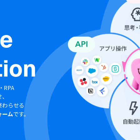
ne
ion
・RPA
せ、
終わらせる
ォーム
です。