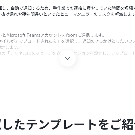
即座に検知し、自動で通知するため、手作業での連絡に費やしていた時間を短縮
の抜け漏れや宛先間違いといったヒューマンエラーのリスクを軽減しま
トとMicrosoft TeamsアカウントをYoomに連携します。
eの「ファイルがアップロードされたら」を選択し、通知のきっかけとしたい
設定します。
 Teamsの「チャネルにメッセージを送る」アクションを設定し、アップ
クション、「オペレーション」：トリガー起動後、フロー内で処理を行
向けのMicrosoft 365プラン（Microsoft 365 Business
のミニプラン以上でご利用いただけるオペレーションです。
ションはエラーとなりますのでご注意ください。有料プランの機能は、2
似したテンプレートをご紹
sのそれぞれとYoomを連携してください。