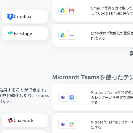
Gmailで写真を受け取っ
してGoogle Driveに保存
Dropbox
Filestage
@pocketで取引先が登録さ
作成する
Microsoft Teams
を使ったテ
コードで活用することができます。
Microsoft Teamsで
通知を自動化したり、Teams
カレンダーから予定を取得
能です。
する
Chatwork
Microsoft Teamsに
知する