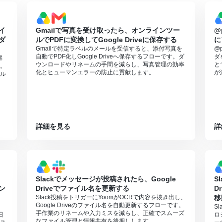
0分の間隔で起動間隔を選択できます。
すので、ご注意ください。
は、家庭向けプランと一般法人向けプラン（Microsoft365 Business
イ
Gmailで写真を受け取ったら、オンラインツー
@
ダ
ルでPDFに変換してGoogle Driveに保存する
に
利用いただける機能（オペレーション）となっております。フリープラ
Gmailで特定ラベルのメールを受信すると、添付写真を
@
さい。
自動でPDF化しGoogle Driveへ保存するフローです。ダ
ダ
解
週間の無料トライアルを行うことが可能です。無料トライアル中には制限
ウンロードやリネームの手間を減らし、写真管理の効率
と
。
化とヒューマンエラーの防止に貢献します。
が
ル
詳細を見る
詳
Slackでメッセージが投稿されたら、Google
S
ン
Driveでファイル名を更新する
D
Slack投稿をトリガーにYoomがOCRで内容を抜き出し、
移
Google Driveのファイル名を自動更新するフローです。
、
S
手作業のリネームや入力ミスを減らし、正確でスムーズ
日
ロ
なファイル管理と情報共有を後押しします。