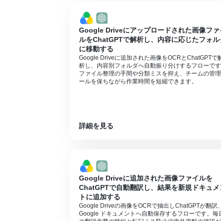
トリガーは5分、10分、15分、30分、6
プランによって最短の起動間隔が異なりま
Microsoft365（旧Office365）に
Google Driveにアップロードされた画像ファ
に失敗する可能性があります。
ルをChatGPTで解析し、内容に応じたフォル
分岐はパーソナルプラン以上のプランでご
に移動する
ョンはエラーとなりますので、ご注意くだ
Google Driveに追加された画像をOCRとChatGPTで
パーソナルプランなどの有料プランは、2
析し、内容別フォルダへ自動振り分けするフローです
ることができます。
ファイル整理の手間や分類ミスを抑え、チームの管理
ールを保ちながら作業時間を短縮できます。
詳細を見る
Google Driveに追加された画像ファイルを
ChatGPTで自動翻訳し、結果を新規ドキュメ
トに追加する
Google Driveの画像をOCRで抽出しChatGPTが翻訳
Google ドキュメントへ自動保存するフローです。毎