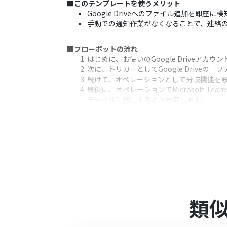
■このテンプレートを使うメリット
Google Driveへのファイル追加を
手動での通知作業がなくなることで、連絡
■フローボットの流れ
はじめに、お使いのGoogle Driveアカウン
次に、トリガーとしてGoogle Driv
続けて、オペレーションとして分岐機能を
最後に、オペレーションでMicrosoft
チャネルに送信するよう設定します。
※「トリガー」：フロー起動のきっかけとなるア
■このワークフローのカスタムポイント
Microsoft Teamsとの連携には、一般法人
ります。
このフローに含まれる分岐機能は、Yoom
フリープランの場合、分岐機能のオペレー
す。
類
■注意事項
Google Drive、Microsoft Team