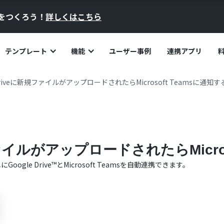
員をつくろう！
詳しくはこちら
テンプレート
機能
ユーザー事例
連携アプリ
 Driveに新規ファイルがアップロードされたらMicrosoft Teamsに通知す
規ファイルがアップロードされたらMicros
単に
Google Drive™
と
Microsoft Teams
を自動連携できます。