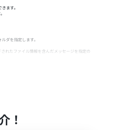
できます。
す。
フォルダを指定します。
ロードされたファイル情報を含んだメッセージを指定の
うアクション
など）が必要です。家庭向けプランでは認証に失敗する可能性があ
週間の無料トライアル期間中にお試しいただけま
介！