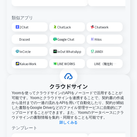
内容を追加する
類似アプリ
2Chat
ChatLuck
Chatwork
Discord
Google Chat
Hilos
InCircle
InOut WhatsApp
JANDI
Kakao Work
LINE WORKS
LINE（現在利用不可）
クラウドサイン
Yoomを使ってクラウドサインのAPIをノーコードで活用することが
可能です。Yoomとクラウドサインを連携することで、契約書の作成
から送付までの一連の流れをAPIを用いて自動化したり、契約が締結
した書類をGoogle Driveなどのファイル管理サービスに自動的にア
ップロードすることができます。また、Yoomのデータベースにクラ
ウドサインの書類情報を集約・同期することも可能です。
詳しくみる
テンプレート