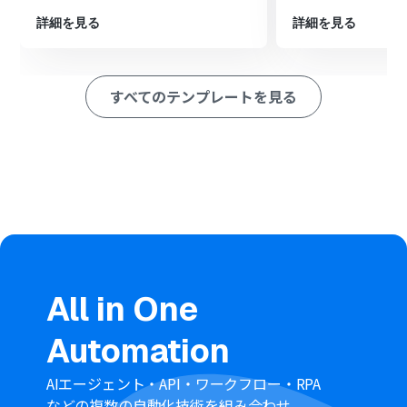
次に、クラウドサインの「書類の作成」アクションを設定
します。
詳細を見る
詳細を見る
最後に、オペレーションでクラウドサインの「書類にフ
ァイルを添付」アクションを設定し、書類にダウンロード
したPDFファイルを追加します。
すべてのテンプレートを見る
※「トリガー」：フロー起動のきっかけとなるアクション、「オ
ペレーション」：トリガー起動後、フロー内で処理を行うアク
ション
■このワークフローのカスタムポイント
クラウドサインで書類を作成する際、書類のタイトルな
どにSlackから取得したファイル名や投稿日時といった情
報を変数として埋め込むことが可能です。
■
注意事項
Slack、クラウドサインのそれぞれとYoomを連携してく
All in One
ださい。
Automation
AIエージェント・API・ワークフロー・RPA
などの複数の自動化技術を組み合わせ、