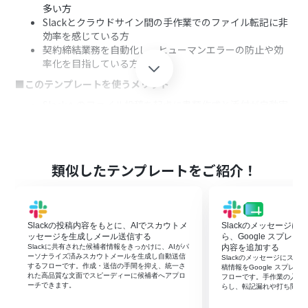
多い方
Slackとクラウドサイン間の手作業でのファイル転記に非
効率を感じている方
契約締結業務を自動化し、ヒューマンエラーの防止や効
率化を目指している方
■このテンプレートを使うメリット
Slackへのファイル投稿を起点に書類作成と添付が自動実
行されるため、これまで手作業に費やしていた時間を短
縮できます。
手動でのファイルダウンロードやアップロードが不要に
なり、ファイルの取り違えや添付漏れといったヒューマン
類似したテンプレートをご紹介！
エラーを防ぎます。
■フローボットの流れ
はじめに、SlackとクラウドサインをYoomと連携しま
Slackの投稿内容をもとに、AIでスカウトメ
Slackのメッセージ
す。
ッセージを生成しメール送信する
ら、Google スプレ
次に、トリガーでSlackの「ファイルがチャンネルに投稿
Slackに共有された候補者情報をきっかけに、AIがパ
内容を追加する
されたら」というアクションを設定します。
ーソナライズ済みスカウトメールを生成し自動送信
Slackのメッセージにス
するフローです。作成・送信の手間を抑え、統一さ
続いて、オペレーションでSlackの「投稿されたファイル
稿情報をGoogle スプレ
れた高品質な文面でスピーディーに候補者へアプロ
フローです。手作業の入力
をダウンロード」アクションを設定し、トリガーで投稿さ
ーチできます。
らし、転記漏れや打ち間違
れたファイルを取得します。