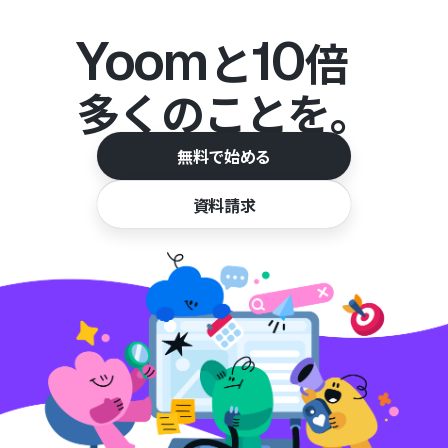
Yoom
10
と
倍
多くのことを。
無料で始める
資料請求