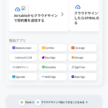
クラウドサインで契
Airtableからクラウドサイン
したらSPIRALの情
で契約書を送信する
る
類似アプリ
Adobe Acrobat Sign
Certifier
Clicksign
ContractS CLM
DocuSign
Edusign
GMOサイン
PandaDoc
SignTime
Signable
WAN-Sign
Xodo Sign
×
Slack
クラウドサイン
で他にできることをみる