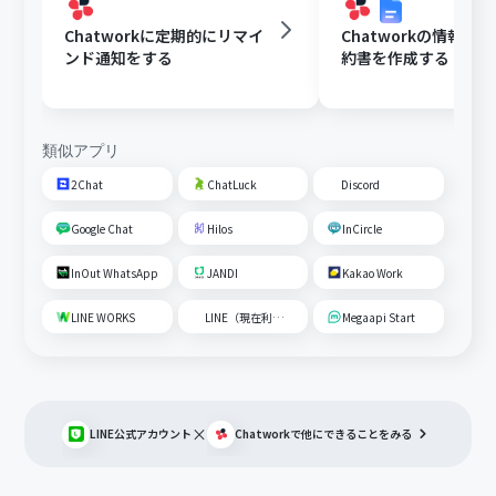
Chatworkに定期的にリマイ
Chatworkの情報を
ンド通知をする
約書を作成する
類似アプリ
2Chat
ChatLuck
Discord
Google Chat
Hilos
InCircle
InOut WhatsApp
JANDI
Kakao Work
LINE WORKS
LINE（現在利用不可）
Megaapi Start
×
LINE公式アカウント
Chatwork
で他にできることをみる