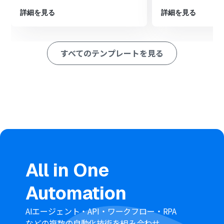
る」アクションを設定し、取得したユーザー情報を指定の
チャットルームに通知します。
詳細を見る
詳細を見る
※「トリガー」：フロー起動のきっかけとなるアクション、「オ
ペレーション」：トリガー起動後、フロー内で処理を行うアク
ション
すべてのテンプレートを見る
■このワークフローのカスタムポイント
Chatworkへメッセージを送るアクションでは、通知先と
したいチャットルームを任意で設定してください。
通知メッセージの本文は自由に編集が可能です。固定のテ
キストだけでなく、前工程で取得した友だちのプロフィ
ール情報などを埋め込むことで、より具体的な通知を作成
できます。
■注意事項
LINE公式アカウント、ChatworkとYoomを連携してくだ
All in One
さい。
Automation
AIエージェント・API・ワークフロー・RPA
などの複数の自動化技術を組み合わせ、