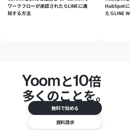
ワークフローが承認されたらLINEに通
HubSpo
知する方法
たらLINE
Yoom
10
と
倍
多くのことを。
無料で始める
資料請求