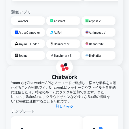
類似アプリ
AWeber
Abstract
Abyssale
ActiveCampaign
AdRoll
All-Images.ai
Anymail Finder
Bannerbear
Bannerbite
Beamer
Benchmark Email
BigMailer
Chatwork
YoomではChatworkのAPIとノーコードで連携し、様々な業務を自動
化することが可能です。Chatworkにメッセージやファイルを自動的
に送信したり、特定のルームにタスクを追加できます。また、
kintone、Salesforce、クラウドサインなど様々なSaaSの情報を
Chatworkに連携することも可能です。
詳しくみる
テンプレート