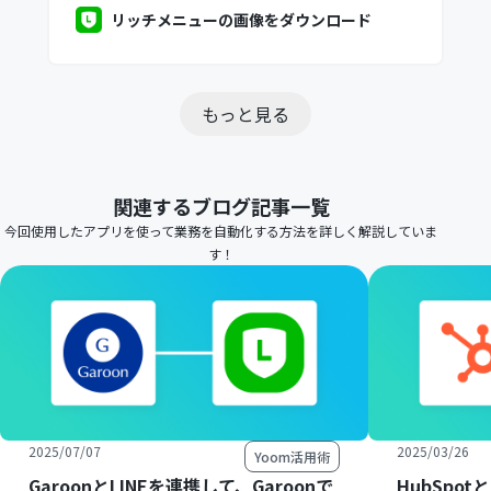
リッチメニューの画像をダウンロード
もっと見る
関連するブログ記事一覧
今回使用したアプリを使って業務を自動化する方法を詳しく解説していま
す！
2025/07/07
2025/03/26
Yoom活用術
GaroonとLINEを連携して、Garoonで
HubSpot