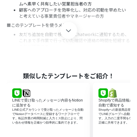
ムへ素早く共有したい営業担当者の方
顧客へのアプローチを効率化し、対応の初動を早めたい
と考えている事業責任者やマネージャーの方
■このテンプレートを使うメリット
友だち追加を自動で検知してChatworkに通知するため、
これまで手作業で行っていた確認や連絡の時間を短縮する
ことが可能です。
システムが自動で通知処理を行うため、友だち追加の見
落としやチームへの共有漏れといったヒューマンエラー
を防ぎ、機会損失のリスクを軽減します。
■フローボットの流れ
類似したテンプレートをご紹介！
はじめに、LINE公式アカウントとChatworkをYoomと連
携します。
次に、トリガーでLINE公式アカウントを選択し、「ユー
LINEで受け取ったメッセージ内容をNotion
Shopifyで商品情報が
ザーが友だち追加したら」というアクションを設定しま
に追加する
自動で通知する
す。
LINE公式アカウントで受け取ったメッセージを自動
Shopifyへの新規商品登録
続いて、オペレーションでLINE公式アカウントの「特定
でNotionデータベースに登録するワークフローで
でLINEグループへ自動メ
す。転記作業の時間削減と入力ミス防止により、問
す。入力の二度手間をなく
のユーザーのプロフィール情報を取得」アクションを設定
い合わせ情報を正確かつ効率的に集約できます。
正確に共有できます。
します。
最後に、オペレーションでChatworkの「メッセージを送