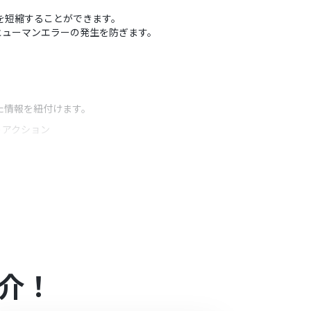
間を短縮することができます。
ヒューマンエラーの発生を防ぎます。
した情報を紐付けます。
うアクション
ーム回答から取得した「氏名」や「メールアドレス」と
介！