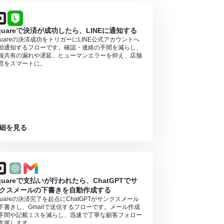
quareで決済が成功したら、LINEに通知する
quareの決済成功をトリガーにLINE公式アカウントへ
動通知するフローです。確認・連絡の手間を減らし、
報共有の漏れや遅延、ヒューマンエラーを抑え、店舗
営をスマートに。
細を見る
quareで支払いが行われたら、ChatGPTでサ
クスメールの下書きを自動作成する
quareの決済完了を起点にChatGPTがサンクスメール
下書きし、Gmailで送信するフローです。メール作成
手間や記載ミスを減らし、迅速で丁寧な顧客フォロー
支援します。