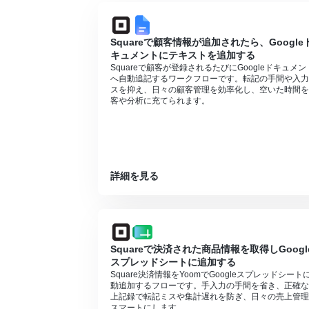
Squareで顧客情報が追加されたら、Google
キュメントにテキストを追加する
Squareで顧客が登録されるたびにGoogleドキュメン
へ自動追記するワークフローです。転記の手間や入力
スを抑え、日々の顧客管理を効率化し、空いた時間を
客や分析に充てられます。
詳細を見る
Squareで決済された商品情報を取得しGoogl
スプレッドシートに追加する
Square決済情報をYoomでGoogleスプレッドシート
動追加するフローです。手入力の手間を省き、正確な
上記録で転記ミスや集計遅れを防ぎ、日々の売上管理
スマートにします。