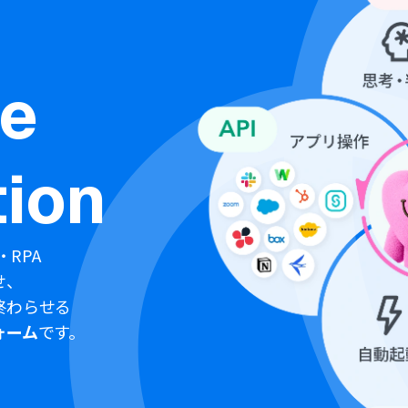
ne
ion
・RPA
せ、
終わらせる
ォーム
です。