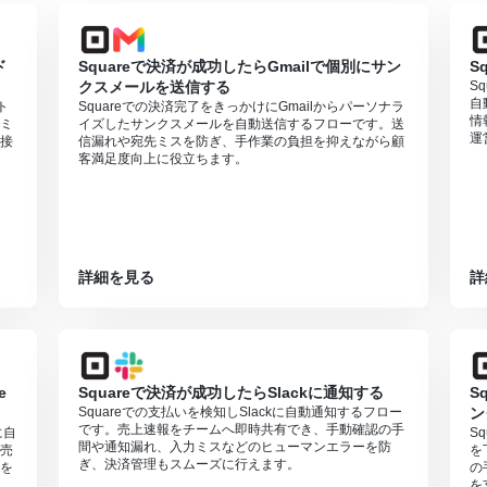
ド
Squareで決済が成功したらGmailで個別にサン
S
クスメールを送信する
S
自
ト
Squareでの決済完了をきっかけにGmailからパーソナラ
情
ミ
イズしたサンクスメールを自動送信するフローです。送
運
接
信漏れや宛先ミスを防ぎ、手作業の負担を抑えながら顧
客満足度向上に役立ちます。
詳細を見る
詳
e
Squareで決済が成功したらSlackに通知する
S
Squareでの支払いを検知しSlackに自動通知するフロー
ン
です。売上速報をチームへ即時共有でき、手動確認の手
に自
S
間や通知漏れ、入力ミスなどのヒューマンエラーを防
売
を
ぎ、決済管理もスムーズに行えます。
を
の
を