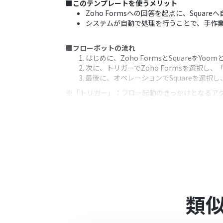
■このテンプレートを使うメリット
Zoho Formsへの回答を起点に、Sq
システムが自動で処理を行うことで、手作
■フローボットの流れ
はじめに、Zoho FormsとSquareをYo
次に、トリガーでZoho Formsを選択
最後に、オペレーションでSquareを選択
※「トリガー」：フロー起動のきっかけとなるア
■このワークフローのカスタムポイント
Squareへ顧客情報を登録するオペレーシ
いった情報を、Squareの対応する項目に
■
注意事項
Zoho Forms、SquareのそれぞれとYo
Zoho FormsのWebhook設定方法につい
Zoho Formsのアウトプットは
JSONPat
類