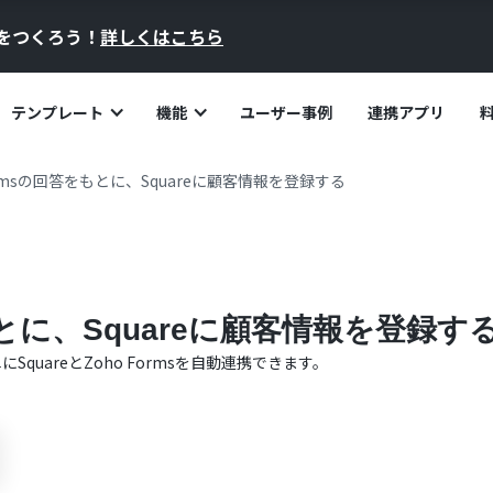
員をつくろう！
詳しくはこちら
テンプレート
機能
ユーザー事例
連携アプリ
Formsの回答をもとに、Squareに顧客情報を登録する
をもとに、Squareに顧客情報を登録す
単に
Square
と
Zoho Forms
を自動連携できます。