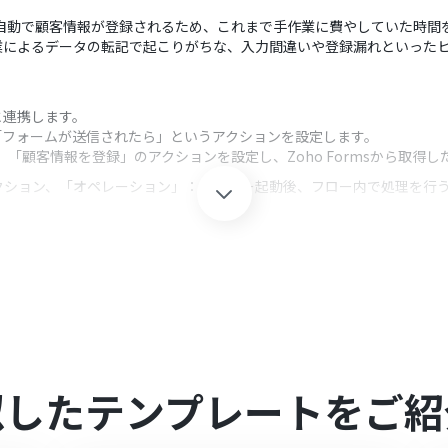
uareへ自動で顧客情報が登録されるため、これまで手作業に費やしていた時
業によるデータの転記で起こりがちな、入力間違いや登録漏れといった
omと連携します。
し、「フォームが送信されたら」というアクションを設定します。
し、「顧客情報を登録」のアクションを設定し、Zoho Formsから取得
クション、「オペレーション」：トリガー起動後、フロー内で処理を行
ョンでは、登録する情報を任意に設定できます。Zoho Formsのフォ
それぞれ設定してください。
omを連携してください。
ては「
Zoho FormsのWebhook設定方法
」をご覧ください。
hから取得可能
です。
似したテンプレートをご紹