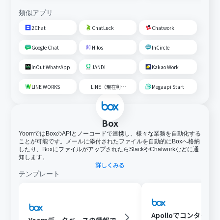
類似アプリ
2Chat
ChatLuck
Chatwork
Google Chat
Hilos
InCircle
InOut WhatsApp
JANDI
Kakao Work
LINE WORKS
LINE（現在利用不可）
Megaapi Start
Box
YoomではBoxのAPIとノーコードで連携し、様々な業務を自動化する
ことが可能です。メールに添付されたファイルを自動的にBoxへ格納
したり、BoxにファイルがアップされたらSlackやChatworkなどに通
知します。
詳しくみる
テンプレート
Apolloでコンタクト