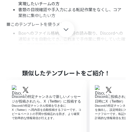
実現したいチームの方
書類の目視確認や手入力による転記作業をなくし、コア
業務に集中したい方
■このテンプレートを使うメリット
Boxへのファイル格納から内容の読み取り、Discordへの
通知までを自動化でき、これまで手作業に費やしていた確
認・連絡業務の時間を短縮します。
システムが自動で処理を行うため、ファイルの見落とし
や連絡漏れ、転記ミスといったヒューマンエラーを防ぎ、
正確な情報共有を実現します。
■フローボットの流れ
類似したテンプレートをご紹介！
はじめに、BoxとDiscordをYoomと連携します。
次に、トリガーでBoxを選択し、「フォルダにファイルが
アップロードされたら」というアクションを設定します。
Discordの特定チャンネルで新しいメッセー
Discordに投稿され
続いて、オペレーションでBoxの「ファイルをダウンロー
ジが投稿されたら、X（Twitter）に投稿する
日時にX（Twitter）
ド」アクションを設定し、アップロードされたファイルを
Discordの特定チャンネル投稿を引き金に
Discordの特定チャンネル
取得します。
X（Twitter）へ同内容を自動投稿するフローです。コ
を抽出し、設定時刻にX（Tw
ピー＆ペーストの手間や投稿忘れを防ぎ、より確実
ークフローです。転記や予
次に、オペレーションでOCR機能の「画像・PDFから文
で効率的な情報発信が行えます。
計画的な情報発信を支援し
字を読み取る」を選択し、ダウンロードしたファイルの
内容をテキストデータとして抽出します。