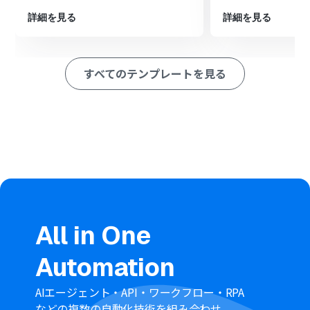
最後に、オペレーションでDiscordの「メッセージを送
信」アクションを設定し、OCRで読み取ったテキストデ
詳細を見る
詳細を見る
ータを指定のチャンネルに送信します。
※「トリガー」：フロー起動のきっかけとなるアクション、「オ
ペレーション」：トリガー起動後、フロー内で処理を行うアク
すべてのテンプレートを見る
ション
■このワークフローのカスタムポイント
Boxのトリガー設定では、自動化の対象としたい特定のフ
ォルダをコンテンツIDで指定してください。
ファイルをダウンロードするアクションでは、トリガーで
取得したファイルのコンテンツIDを指定します。
OCR機能では、読み取り対象のファイルの添付方法や抽
出したい項目、利用するAIモデル、言語などを任意で設定
できます。
Discordへメッセージを送信するアクションでは、通知し
All in One
たいチャンネルをチャンネルIDで指定してください。
■注意事項
Automation
Box、DiscordのそれぞれとYoomを連携してください。
OCRまたは音声を文字起こしするAIオペレーションはチ
AIエージェント・API・ワークフロー・RPA
ームプラン・サクセスプランでのみご利用いただける機能
などの複数の自動化技術を組み合わせ、