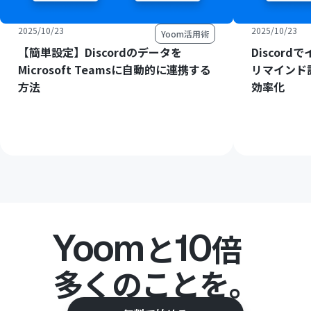
2025/10/23
2025/10/23
Yoom活用術
【簡単設定】Discordのデータを
Discor
Microsoft Teamsに自動的に連携する
リマインド
方法
効率化
Yoom
10
と
倍
多くのことを。