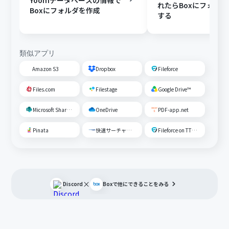
Yoomデータベースの情報で
れたらBoxにフォル
Boxにフォルダを作成
する
類似アプリ
Amazon S3
Dropbox
Fileforce
Files.com
Filestage
Google Drive™
Microsoft SharePoint
OneDrive
PDF-app.net
Pinata
快速サーチャーGX
Fileforce on TTS Cloud
×
Discord
Box
で他にできることをみる