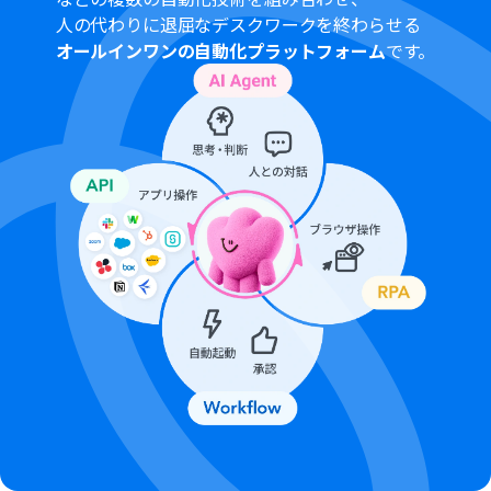
となっております。フリープラン・ミニプランの場合は設
人の代わりに退屈なデスクワークを終わらせる
定しているフローボットのオペレーションはエラーとな
オールインワンの自動化プラットフォーム
です。
りますので、ご注意ください。
チームプランやサクセスプランなどの有料プランは、2週
間の無料トライアルを行うことが可能です。無料トライア
ル中には制限対象のアプリやAI機能（オペレーション）を
使用することができます。