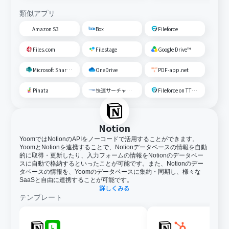
類似アプリ
Amazon S3
Box
Fileforce
Files.com
Filestage
Google Drive™
Microsoft SharePoint
OneDrive
PDF-app.net
Pinata
快速サーチャーGX
Fileforce on TTS Cloud
Notion
YoomではNotionのAPIをノーコードで活用することができます。
YoomとNotionを連携することで、Notionデータベースの情報を自動
的に取得・更新したり、入力フォームの情報をNotionのデータベー
スに自動で格納するといったことが可能です。また、Notionのデー
タベースの情報を、Yoomのデータベースに集約・同期し、様々な
SaaSと自由に連携することが可能です。
詳しくみる
テンプレート