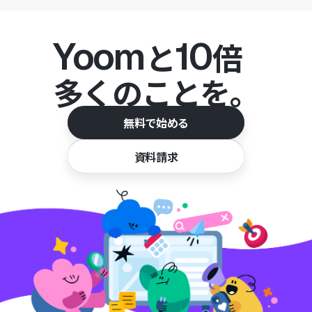
Yoom
10
と
倍
多くのことを。
無料で始める
資料請求