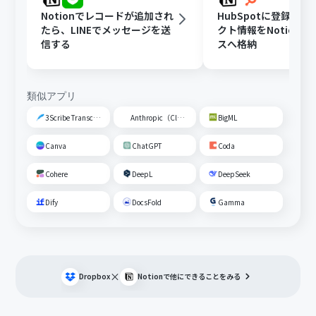
Notionでレコードが追加され
HubSpotに登録さ
たら、LINEでメッセージを送
クト情報をNotion
信する
スへ格納
類似アプリ
3Scribe Transcription
Anthropic（Claude）
BigML
Canva
ChatGPT
Coda
Cohere
DeepL
DeepSeek
Dify
DocsFold
Gamma
×
Dropbox
Notion
で他にできることをみる