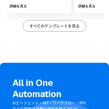
イルを処理します。
最後に、オペレーションでNotionの「レコードを追加す
詳細を見る
詳細を見る
る」アクションを設定し、文字起こし結果を指定のデータ
ベースに追加します。
※「トリガー」：フロー起動のきっかけとなるアクション、「オ
すべてのテンプレートを見る
ペレーション」：トリガー起動後、フロー内で処理を行うアク
ション
■このワークフローのカスタムポイント
Dropboxのトリガー設定では、フローを起動させたい対
象のフォルダパスやファイル名、またフローの起動間隔
を任意で指定できます。
Dropboxのファイルダウンロード設定では、対象ファイ
ルが格納されているフォルダパスやファイル名を指定す
ることが可能です。
AI機能による音声データの文字起こし設定では、対象ファ
All in One
イルの指定方法に加え、日本語や英語など、音声データの
言語を選択できます。
Automation
Notionへのレコード追加設定では、追加先のデータベー
スIDを指定し、どのプロパティに文字起こし結果を反映さ
せるかなどを設定できます。
AIエージェント・API・ワークフロー・RPA
■注意事項
などの複数の自動化技術を組み合わせ、