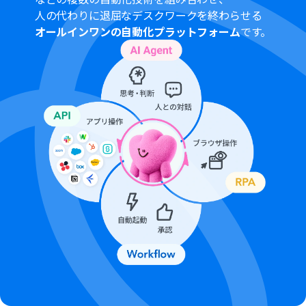
人の代わりに退屈なデスクワークを終わらせる
DropboxとNotionのそれぞれとYoomを連携してくださ
オールインワンの自動化プラットフォーム
です。
い。
トリガーは5分、10分、15分、30分、60分の間隔で起動
間隔を選択できます。
プランによって最短の起動間隔が異なりますので、ご注意
ください。
OCRまたは音声を文字起こしするAIオペレーションはチ
ームプラン・サクセスプランでのみご利用いただける機能
となっております。フリープラン・ミニプランの場合は設
定しているフローボットのオペレーションはエラーとな
りますので、ご注意ください。
チームプランやサクセスプランなどの有料プランは、2週
間の無料トライアルを行うことが可能です。無料トライア
ル中には制限対象のアプリやAI機能（オペレーション）を
使用することができます。