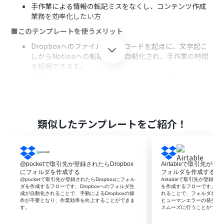
手作業による情報の転記ミスをなくし、コンテンツ作成
業務を効率化したい方
■このテンプレートを使うメリット
Dropboxへのファイルアップロードを起点に、文字起こ
しからNotionへの転記までが自動化され、手作業の時間
を短縮できます。
手作業によるコピー＆ペーストのミスや転記漏れのリスク
を軽減し、議事録や記録データの正確性を高めることに
繋がります。
■フローボットの流れ
類似したテンプレートをご紹介！
はじめに、お使いのDropbox、Notionのアカウントを
Yoomと連携します。
次に、トリガーでDropboxを選択し、「特定のフォルダ
内でファイルが作成または更新されたら」というアクショ
@pocketで取引先が登録されたらDropbox
Airtableで取引先が登
ンを設定します。
にフォルダを作成する
フォルダを作成する
続いて、オペレーションでDropboxの「ファイルをダウ
@pocketで取引先が登録されたらDropboxにフォル
Airtableで取引先が登録さ
ンロードする」アクションを設定し、トリガーで検知した
ダを作成するフローです。Dropboxへのフォルダ生
を作成するフローです。フ
成が自動化されることで、手動によるDropboxの操
れることで、フォルダ名の
ファイルを指定します。
作が不要となり、作業効率を向上することができま
ヒューマンエラーの発生を
次に、オペレーションでAI機能の「音声データを文字起こ
す。
スムーズに行うことができ
しする」アクションを設定し、ダウンロードした音声ファ