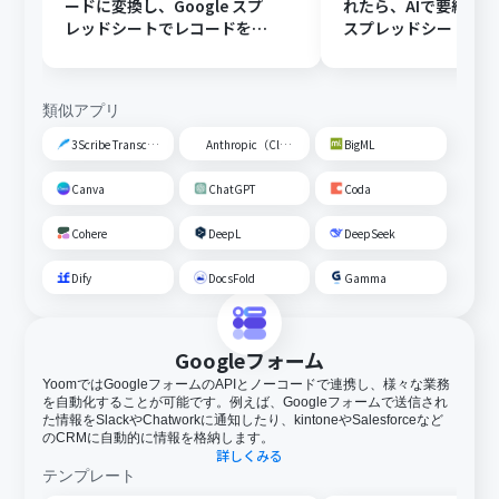
ードに変換し、Google スプ
れたら、AIで要約してG
レッドシートでレコードを追
スプレッドシートの
加する
トに追加する
類似アプリ
3Scribe Transcription
Anthropic（Claude）
BigML
Canva
ChatGPT
Coda
Cohere
DeepL
DeepSeek
Dify
DocsFold
Gamma
Googleフォーム
YoomではGoogleフォームのAPIとノーコードで連携し、様々な業務
を自動化することが可能です。例えば、Googleフォームで送信され
た情報をSlackやChatworkに通知したり、kintoneやSalesforceなど
のCRMに自動的に情報を格納します。
詳しくみる
テンプレート