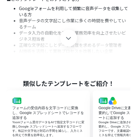
Googleフォームを利用して頻繁に音声データを収集して
いる方
音声データの文字起こし作業に多くの時間を費やしてい
るチーム
データ入力の自動化を通じて業務効率を向上させたいビ
ジネス担当者
正確な文字起こしとデータ管理を求めるデータ管理者
AI技術を活用して業務プロセスを改善したい企業
■このテンプレートを使うメリット
作業時間の短縮：音声データの自動文字起こしで手動作
類似したテンプレートをご紹介！
業を削減できます。
精度の向上：AIを活用した高精度な文字起こしが実現しま
す。
業務効率化：Google スプレッドシートへの自動追加でデ
フォームの受信内容を文字コードに変換
Google Driveに文
ータ管理がスムーズになります。
し、Google スプレッドシートでレコードを
要約してGoogle ス
追加する
ートに追加する
Yoomフォーム受付データをAIで指定文字コードに変
Google Driveに追加さ
換しGoogle スプレッドシートへ追加するフローで
要約し、Google スプレ
す。転記や文字化け対応の手間を減らし、入力ミス
フローです。文書確認や転
を抑えて作業を効率化します。
ミスを抑えて情報共有を早