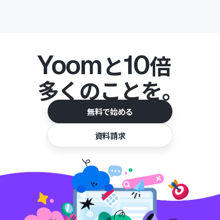
Yoom
10
と
倍
多くのことを。
無料で始める
資料請求