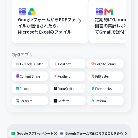
GoogleフォームからPDFファ
定期的にGammaで
イルが送信されたら、
回答の集計レポート
Microsoft Excelのファイルに
てGmailで送付する
変換しGoogle Driveに格納す
る
類似アプリ
123FormBuilder
AidaForm
Cognito Forms
Content Snare
Feathery
FillFaster
Fillout
FormCrafts
Formbricks
Formsite
Getform
Jotform
×
Google スプレッドシート
Googleフォーム
で他にできることをみる