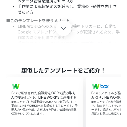
のデータ管理を連携させたい方
手作業による転記ミスを減らし、業務の正確性を向上さ
せたい方
■このテンプレートを使うメリット
LINE WORKSへのメッセージ投稿をトリガーに、自動で
Google スプレッドシートへデータが記録されるため、手
作業の時間を削減できます。
手作業によるデータの転記漏れや入力間違いといったヒ
ューマンエラーを防ぎ、情報の正確性を保つことができま
す。
■フローボットの流れ
はじめに、LINE WORKSとGoogle スプレッドシートを
類似したテンプレートをご紹介！
Yoomと連携します。
次に、トリガーでLINE WORKSを選択し、「トークルーム
にメッセージが送信されたら」というアクションを設定し
ます。この設定により、指定したトークルームに新しいメ
Boxで送信された会議録をOCRで読み取り
Boxにファイルが格納
ッセージが投稿されるとフローボットが起動します。
AIで要約した後、LINE WORKSに通知する
み取りLINE WORKS
続いて、オペレーションでLINE WORKSの「ユーザーの取
Boxにアップした議事録をOCRとAIで文字起こし・
Boxにアップされた請求書
要約しLINE WORKSへ自動通知するフローです。手
り、抽出テキストをLINE 
得」アクションを設定し、メッセージを送信したユーザー
動入力や要約作成、共有遅れを抑え、会議後の情報
ーです。確認と共有を自動
の情報を取得します。これにより、誰からのメッセージか
伝達をシンプルにします。
見落とし防止に役立ちます
を特定できます。
最後に、オペレーションでGoogle スプレッドシートの