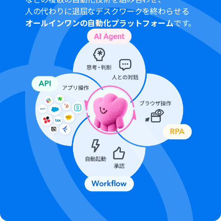
WORKS(API2.0)のCallback設定方法について
」をご参照
人の代わりに退屈なデスクワークを終わらせる
ください。
オールインワンの自動化プラットフォーム
です。