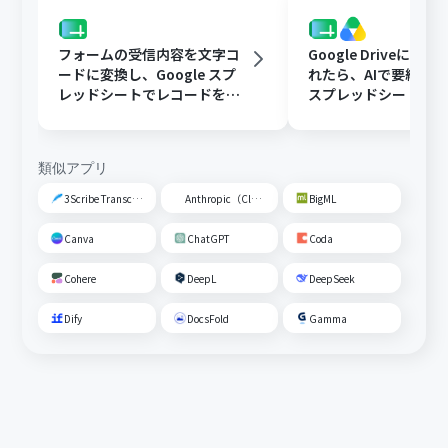
フォームの受信内容を文字コ
Google Driveに文
ードに変換し、Google スプ
れたら、AIで要約してG
レッドシートでレコードを追
スプレッドシートの
加する
トに追加する
類似アプリ
3Scribe Transcription
Anthropic（Claude）
BigML
Canva
ChatGPT
Coda
Cohere
DeepL
DeepSeek
Dify
DocsFold
Gamma