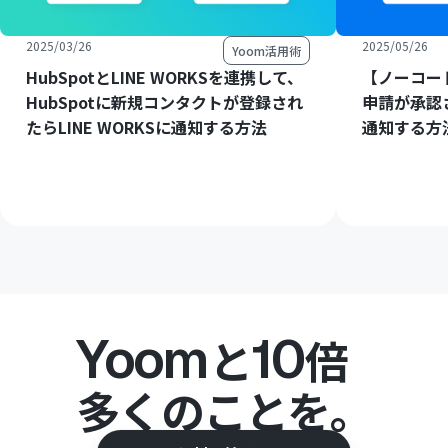
2025/03/26
2025/05/26
Yoom活用術
HubSpotとLINE WORKSを連携して、
【ノーコード
HubSpotに新規コンタクトが登録され
申請が承認さ
たらLINE WORKSに通知する方法
通知する方
Yoom
10
と
倍
多くのことを。