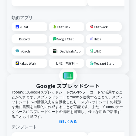
類似アプリ
2Chat
ChatLuck
Chatwork
Discord
Google Chat
Hilos
InCircle
InOut WhatsApp
JANDI
Kakao Work
LINE（現在利用不可）
Megaapi Start
Google スプレッドシート
YoomではGoogleスプレッドシートのAPIをノーコードで活用するこ
とができます。スプレッドシートとYoomを連携することで、スプレ
ッドシートへの情報入力を自動化したり、スプレッドシートの雛形
を元に書類を自動的に作成することが可能です。また、Yoomのデー
タベースにスプレッドシートの情報を同期し、様々な用途で活用す
ることも可能です。
詳しくみる
テンプレート