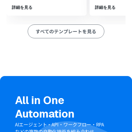
「レコードを追加する」アクションを設定し、取得したメ
詳細を見る
詳細を見る
ッセージ内容やユーザー情報などを、指定したGoogle ス
プレッドシートの新しい行に記録します。
※「トリガー」：フロー起動のきっかけとなるアクション、「オ
すべてのテンプレートを見る
ペレーション」：トリガー起動後、フロー内で処理を行うアク
ション
■このワークフローのカスタムポイント
Google スプレッドシートの「レコードを追加する」アク
ションでは、LINE WORKSのメッセージ情報などを記録し
たいGoogle スプレッドシートIDおよびシート名を選択し
てください。
Google スプレッドシートに追加する各列の項目には、固
定のテキスト情報を入力したり、LINE WORKSのトリガー
情報（メッセージ本文、投稿日時など）や前段の「ユー
ザーの取得」オペレーションで得られたユーザー名など
の動的な値を変数として設定することが可能です。これに
All in One
より、記録したい情報を柔軟にカスタマイズできます。
Automation
■
注意事項
LINE WORKS、Google スプレッドシートのそれぞれと
Yoomを連携してください。
AIエージェント・API・ワークフロー・RPA
LINE WORKS(API2.0)のCallback設定方法は「
LINE
などの複数の自動化技術を組み合わせ、